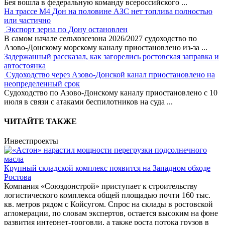
Бея вошла в федеральную команду всероссийского
...
На трассе М4 Дон на половине АЗС нет топлива полностью
или частично
Экспорт зерна по Дону остановлен
В самом начале сельхозсезона 2026/2027 судоходство по
Азово-Донскому морскому каналу приостановлено из-за
...
Задержанный рассказал, как загорелись ростовская заправка и
автостоянка
Судоходство через Азово-Донской канал приостановлено на
неопределенный срок
Судоходство по Азово-Донскому каналу приостановлено с 10
июля в связи с атаками беспилотников на суда
...
ЧИТАЙТЕ ТАКЖЕ
Инвестпроекты
Крупный складской комплекс появится на Западном обходе
Ростова
Компания «Союздонстрой» приступает к строительству
логистического комплекса общей площадью почти 160 тыс.
кв. метров рядом с Койсугом. Спрос на склады в ростовской
агломерации, по словам экспертов, остается высоким на фоне
развития интернет-торговли, а также роста потока грузов в