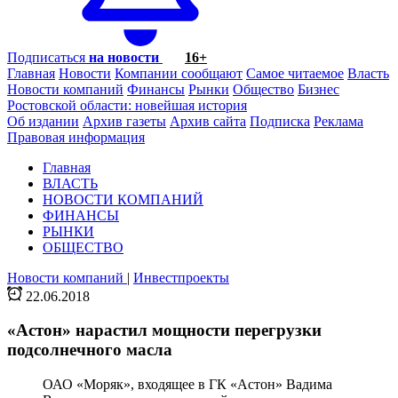
Подписаться
на новости
16+
Главная
Новости
Компании сообщают
Самое читаемое
Власть
Новости компаний
Финансы
Рынки
Общество
Бизнес
Ростовской области: новейшая история
Об издании
Архив газеты
Архив сайта
Подписка
Реклама
Правовая информация
Главная
ВЛАСТЬ
НОВОСТИ КОМПАНИЙ
ФИНАНСЫ
РЫНКИ
ОБЩЕСТВО
Новости компаний
|
Инвестпроекты
22.06.2018
«Астон» нарастил мощности перегрузки
подсолнечного масла
ОАО «Моряк», входящее в ГК «Астон» Вадима