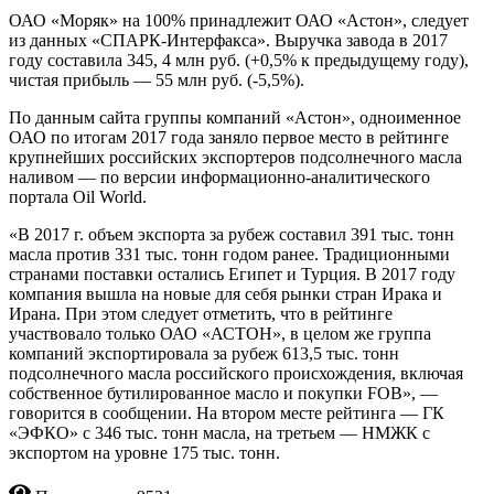
ОАО «Моряк» на 100% принадлежит ОАО «Астон», следует
из данных «СПАРК-Интерфакса». Выручка завода в 2017
году составила 345, 4 млн руб. (+0,5% к предыдущему году),
чистая прибыль — 55 млн руб. (-5,5%).
По данным сайта группы компаний «Астон», одноименное
ОАО по итогам 2017 года заняло первое место в рейтинге
крупнейших российских экспортеров подсолнечного масла
наливом — по версии информационно-аналитического
портала Oil World.
«В 2017 г. объем экспорта за рубеж составил 391 тыс. тонн
масла против 331 тыс. тонн годом ранее. Традиционными
странами поставки остались Египет и Турция. В 2017 году
компания вышла на новые для себя рынки стран Ирака и
Ирана. При этом следует отметить, что в рейтинге
участвовало только ОАО «АСТОН», в целом же группа
компаний экспортировала за рубеж 613,5 тыс. тонн
подсолнечного масла российского происхождения, включая
собственное бутилированное масло и покупки FOB», —
говорится в сообщении. На втором месте рейтинга — ГК
«ЭФКО» с 346 тыс. тонн масла, на третьем — НМЖК с
экспортом на уровне 175 тыс. тонн.