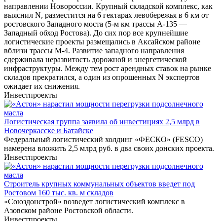
направлении Новороссии. Крупный складской комплекс, как
выяснил N, разместится на 6 гектарах левобережья в 6 км от
ростовского Западного моста (5-м км трассы А-135 ―
Западный обход Ростова). До сих пор все крупнейшие
логистические проекты размещались в Аксайском районе
вблизи трассы М-4. Развитие западного направления
сдерживала неразвитость дорожной и энергетической
инфраструктуры. Между тем рост арендных ставок на рынке
складов прекратился, а один из опрошенных N экспертов
ожидает их снижения.
Инвестпроекты
Логистическая группа заявила об инвестициях 2,5 млрд в
Новочеркасске и Батайске
Федеральный логистический холдинг «ФЕСКО» (FESCO)
намерена вложить 2,5 млрд руб. в два своих донских проекта.
Инвестпроекты
Строитель крупных коммунальных объектов введет под
Ростовом 160 тыс. кв. м складов
«Союздонстрой» возведет логистический комплекс в
Азовском районе Ростовской области.
Инвестпроекты