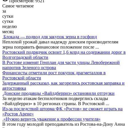
Просмотров: 9521
Самое читаемое
за
сутки
сутки
неделю
месяц
Блокада — подвод для закупок зерна в госфонд
Неплохой урожай давал надежду донским производителям
зерна поправить финансовое положение после
...
Ростовский подрядчик освоит 1,6 млрд на содержании дорог в
Волгоградской области
В Ростове изменят Генплан для части улицы Левобережной
напротив Зеленого острова
Финансисты отметили рост покупок драгметаллов в
Ростовской области
Задержанный рассказал, как загорелись ростовская заправка и
автостоянка
Донские продавцы «Вайлдберриз» остановили отгрузки
За неделю атакам беспилотников подверглись склады
«Вайлдберриз» в 10 регионах страны. В Ростовской
...
Из-за последствий шторма ФК «Ростов» не сможет играть на
«Ростов Арене»
«Нужно вернуть уважение к профессии учителя»
В этом году молодой преподаватель из Ростова-на-Дону Анна