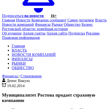
Подписаться
на новости
16+
Главная
Новости
Компании сообщают
Самое читаемое
Власть
Новости компаний
Финансы
Рынки
Общество
Бизнес
Ростовской области: новейшая история
Об издании
Архив газеты
Архив сайта
Подписка
Реклама
Правовая информация
Главная
ВЛАСТЬ
НОВОСТИ КОМПАНИЙ
ФИНАНСЫ
РЫНКИ
ОБЩЕСТВО
Финансы
|
Страхование
Денис Вакула
19.02.2014
Муниципалитет Ростова продает страховую
компанию