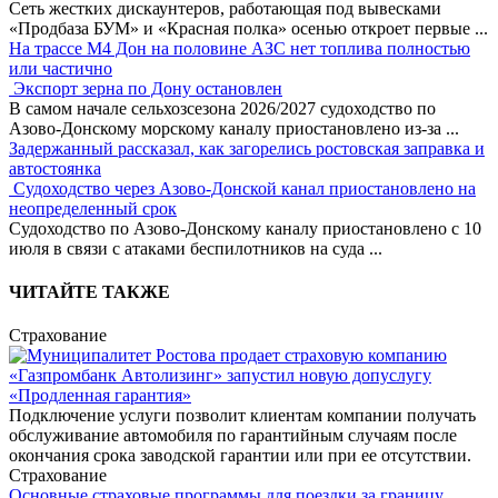
Сеть жестких дискаунтеров, работающая под вывесками
«Продбаза БУМ» и «Красная полка» осенью откроет первые
...
На трассе М4 Дон на половине АЗС нет топлива полностью
или частично
Экспорт зерна по Дону остановлен
В самом начале сельхозсезона 2026/2027 судоходство по
Азово-Донскому морскому каналу приостановлено из-за
...
Задержанный рассказал, как загорелись ростовская заправка и
автостоянка
Судоходство через Азово-Донской канал приостановлено на
неопределенный срок
Судоходство по Азово-Донскому каналу приостановлено с 10
июля в связи с атаками беспилотников на суда
...
ЧИТАЙТЕ ТАКЖЕ
Страхование
«Газпромбанк Автолизинг» запустил новую допуслугу
«Продленная гарантия»
Подключение услуги позволит клиентам компании получать
обслуживание автомобиля по гарантийным случаям после
окончания срока заводской гарантии или при ее отсутствии.
Страхование
Основные страховые программы для поездки за границу