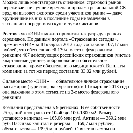
Можно лишь констатировать очевидное: страховой рынок
переживает не лучшие времена и продажа региональной СК
вряд ли вызовет ажиотаж среди участников рынка — даже
крупнейшие из них в последние годы не замечены в
экспансии посредством скупки чужих активов.
Ростовскую «ЭНИ» можно причислить к разряду крепких
середняков. По данным портала «Страхование сегодня»,
премии «ЭНИ» за III квартал 2013 года составили 107,17 млн
рублей, что обеспечило ей 139-е место в федеральном
рэнкинге 407 действующих российских страховщиков (чистые
квартальные данные, добровольное и обязательное
страхование, кроме обязательного медицинского). Выплаты
компании за тот же период составили 33,02 млн рублей.
Сильное место «ЭНИ» — обязательное личное страхование
пассажиров (туристов, экскурсантов): в III квартале 2013 года
она выходила в этом сегменте на 2-е место федерального
рэнкинга.
Компания представлена в 9 регионах. В ее собственности —
25 зданий площадью от 10–40 до 100–1800 м2. Размер
уставного капитала — 165,06 млн руб. Активы — 369,2 млн
руб. Пассивы: капитал и резервы — 169,7 млн рублей,
обязательства — 199,5 млн рублей. О выставляемом на