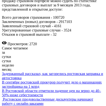
продажу страховом портфеле можно судить по статистике
страховых договоров и выплат за 9 месяцев 2013 года,
представленной в открытом доступе:
Всего договоров страхования - 100720
Заключенных (новых) договоров - 2917103
Заявленный страховой случай - 4161
Урегулированные страховые случаи - 3524
Отказов в страховой выплате - 32
Просмотров: 2720
Самое читаемое
за
сутки
сутки
неделю
месяц
Задержанный рассказал, как загорелись ростовская заправка и
автостоянка
В сентябре ростовский прокурор получит дело о махинациях
застройщика на 1 млрд
В Ростовской области отметили падение цен на зерно до 40–
50% ниже себестоимости
Ростовские продовольственные дискаунтеры начинают
работу с онлайн-заказами