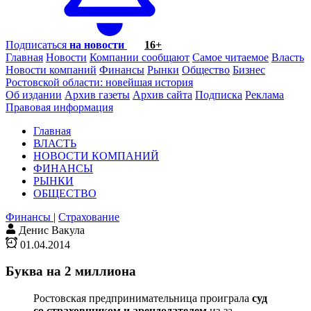
Подписаться
на новости
16+
Главная
Новости
Компании сообщают
Самое читаемое
Власть
Новости компаний
Финансы
Рынки
Общество
Бизнес
Ростовской области: новейшая история
Об издании
Архив газеты
Архив сайта
Подписка
Реклама
Правовая информация
Главная
ВЛАСТЬ
НОВОСТИ КОМПАНИЙ
ФИНАНСЫ
РЫНКИ
ОБЩЕСТВО
Финансы
|
Страхование
Денис Вакула
01.04.2014
Буква на 2 миллиона
Ростовская предпринимательница проиграла
суд
со страховщиком и арендодателем
из-за