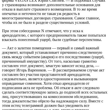
фирмы VEGAS LEX Юрий Сбитнев. — В подобных случаях
у страховщика возникают дополнительные основания для
отказа в выплате страхового возмещения. В то же время
опечатки и неточности не такая уж редкость в
многостраничных договорах страхования. Самое главное,
чтобы их не было в разделе существенных условий.
При этом собеседники N отмечают, что у иска к
арендодателю, с которого предприниматель также попытался
взыскать понесенный ущерб, были судебные перспективы.
— Акт о залитии помещения — первый и самый важный
документ, который устанавливает причинно-следственную
связь между событием (авария) и его последствиями (ущерб,
причиненный имуществу). От того, насколько грамотно
составлен этот документ, зачастую зависит исход дела, —
говорит Игорь Вареников. — В рассматриваемом случае акт
составлен без участия представителей арендодателя,
следовательно, является односторонним и вызывающим
оправданные сомнения. Хотя отказ арендодателя от
подписания акта не проблема. Об отказе в акте следовало
сделать соответствую­щую запись до подписей всех остальных
лиц, присутствовавших на комиссионном обследовании,
тогда доказательство обрело бы надлежащую силу. Вместе с
этим истец телеграммой должен был уведомить все
заинтересованные стороны о дате, месте и времени