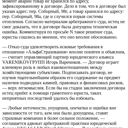
момент аварии товар не хранился по адресу,
зафиксированному в договоре. Дело в том, что в договоре был
указан адрес: пер. Соборный, 98г, а товар хранился по адресу:
пер. Соборный, 98а, где и случился порыв системы
отопления. Согласно материалам арбитражного суда, истец не
смог доказать, что в договоре была допущена техническая
ошибка. Комментируя по просьбе N такое решение суда,
юристы сошлись во мнении, что оно вполне обоснованно.
— Отказ суда удовлетворить исковые требования в
отношении «АльфаСтрахования» вполне понятен и объясним,
— считает управляющий партнер юридического альянса
VARENIKOVГРУПП Игорь Вареников. — Договор играет
ключевую роль в любых взаимоотношениях между
хозяйствующими субъектами. Подписывать договор, не
изучив тщательнейшим образом его содержание на предмет
наличия подвод­ных камней, правовых и финансовых рисков,
— верх легкомыслия. Если бы на стадии заключения договора
истец прибег к помощи грамотного юриста, таких
неприятных последствий удалось бы избежать.
— Любые неточности, упущения, опечатки и ошибки вне
зависимости от того, кем они были допущены, ставят
страховые компании в более сильное положение, —
соглашается адвокат арбитражной практики юридической