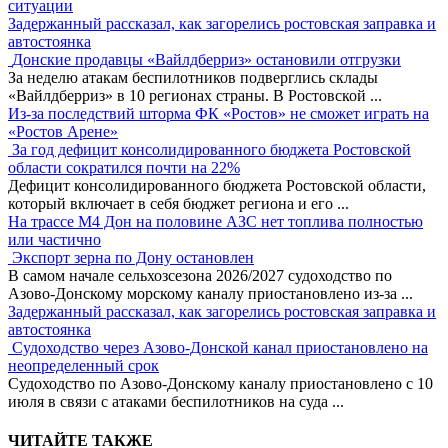
ситуации
Задержанный рассказал, как загорелись ростовская заправка и
автостоянка
Донские продавцы «Вайлдберриз» остановили отгрузки
За неделю атакам беспилотников подверглись склады
«Вайлдберриз» в 10 регионах страны. В Ростовской
...
Из-за последствий шторма ФК «Ростов» не сможет играть на
«Ростов Арене»
За год дефицит консолидированного бюджета Ростовской
области сократился почти на 22%
Дефицит консолидированного бюджета Ростовской области,
который включает в себя бюджет региона и его
...
На трассе М4 Дон на половине АЗС нет топлива полностью
или частично
Экспорт зерна по Дону остановлен
В самом начале сельхозсезона 2026/2027 судоходство по
Азово-Донскому морскому каналу приостановлено из-за
...
Задержанный рассказал, как загорелись ростовская заправка и
автостоянка
Судоходство через Азово-Донской канал приостановлено на
неопределенный срок
Судоходство по Азово-Донскому каналу приостановлено с 10
июля в связи с атаками беспилотников на суда
...
ЧИТАЙТЕ ТАКЖЕ