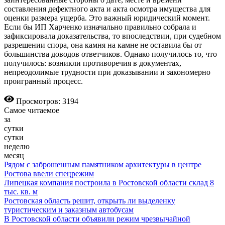
составления дефектного акта и акта осмотра имущества для
оценки размера ущерба. Это важный юридический момент.
Если бы ИП Харченко изначально правильно собрала и
зафиксировала доказательства, то впоследствии, при судебном
разрешении спора, она камня на камне не оставила бы от
большинства доводов ответчиков. Однако получилось то, что
получилось: возникли противоречия в документах,
непреодолимые трудности при доказывании и закономерно
проигранный процесс.
Просмотров: 3194
Самое читаемое
за
сутки
сутки
неделю
месяц
Рядом с заброшенным памятником архитектуры в центре
Ростова ввели спецрежим
Липецкая компания построила в Ростовской области склад 8
тыс. кв. м
Ростовская область решит, открыть ли выделенку
туристическим и заказным автобусам
В Ростовской области объявили режим чрезвычайной