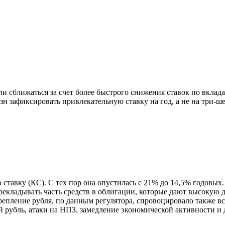
ли сближаться за счет более быстрого снижения ставок по вклад
н зафиксировать привлекательную ставку на год, а не на три-ше
ставку (КС). С тех пор она опустилась с 21% до 14,5% годовы
рекладывать часть средств в облигации, которые дают высокую 
епление рубля, по данным регулятора, спровоцировало также в
ий рубль, атаки на НПЗ, замедление экономической активности и