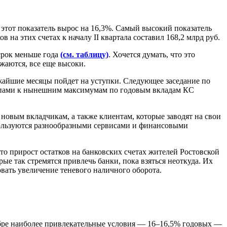
в этот показатель вырос на 16,3%. Самый высокий показатель
в на этих счетах к началу II квартала составил 168,2 млрд руб.
 срок меньше года
(см. таблицу)
. Хочется думать, что это
жаются, все еще высоки.
ижайшие месяцы пойдет на уступки. Следующее заседание по
емпами к нынешним максимумам по годовым вкладам КС
новым вкладчикам, а также клиентам, которые заводят на свои
 пользуются разнообразными сервисами и финансовыми
то прирост остатков на банковских счетах жителей Ростовской
е так стремятся привлечь банки, пока взяться неоткуда. Их
овать увеличение теневого наличного оборота.
кабре наиболее привлекательные условия — 16–16,5% годовых —