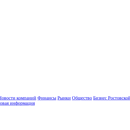
Новости компаний
Финансы
Рынки
Общество
Бизнес Ростовской
овая информация