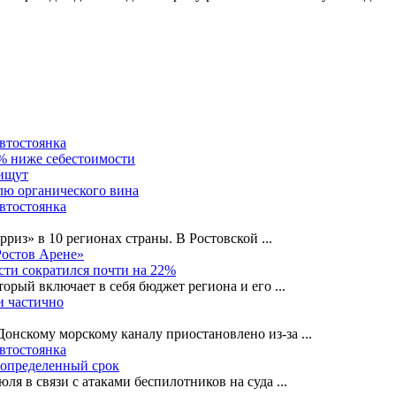
автостоянка
0% ниже себестоимости
 ищут
лю органического вина
автостоянка
рриз» в 10 регионах страны. В Ростовской
...
Ростов Арене»
сти сократился почти на 22%
орый включает в себя бюджет региона и его
...
и частично
-Донскому морскому каналу приостановлено из-за
...
автостоянка
еопределенный срок
ля в связи с атаками беспилотников на суда
...