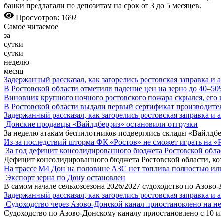
банки предлагали по депозитам на срок от 3 до 5 месяцев.
Просмотров: 1692
Самое читаемое
за
сутки
сутки
неделю
месяц
Задержанный рассказал, как загорелись ростовская заправка и 
В Ростовской области отметили падение цен на зерно до 40–5
Виновник крупного ночного ростовского пожара скрылся, его
В Ростовской области выдали первый сертификат производите
Задержанный рассказал, как загорелись ростовская заправка и 
Донские продавцы «Вайлдберриз» остановили отгрузки
За неделю атакам беспилотников подверглись склады «Вайлдбе
Из-за последствий шторма ФК «Ростов» не сможет играть на «
За год дефицит консолидированного бюджета Ростовской обла
Дефицит консолидированного бюджета Ростовской области, кот
На трассе М4 Дон на половине АЗС нет топлива полностью ил
Экспорт зерна по Дону остановлен
В самом начале сельхозсезона 2026/2027 судоходство по Азово
Задержанный рассказал, как загорелись ростовская заправка и 
Судоходство через Азово-Донской канал приостановлено на н
Судоходство по Азово-Донскому каналу приостановлено с 10 ию