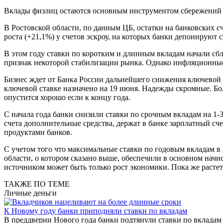
Вклады физлиц остаются основным инструментом сбережений 
В Ростовской области, по данным ЦБ, остатки на банковских сч
роста (+21,1%) у счетов эскроу, на которых банки депонируют с
В этом году ставки по коротким и длинным вкладам начали сбл
признак некоторой стабилизации рынка. Однако инфляционные 
Бизнес ждет от Банка России дальнейшего снижения ключевой 
ключевой ставке назначено на 19 июня. Надежды скромные. 
опустится хорошо если к концу года.
С начала года банки снизили ставки по срочным вкладам на 1-
счета дополнительные средства, держат в банке зарплатный с
продуктами банков.
С учетом того что максимальные ставки по годовым вкладам в 
области, о котором сказано выше, обеспечили в основном начи
источником может быть только рост экономики. Пока же растет
ТАКЖЕ ПО ТЕМЕ
Личные деньги
К Новому году банки приподняли ставки по вкладам
В преддверии Нового года банки подтянули ставки по вкладам