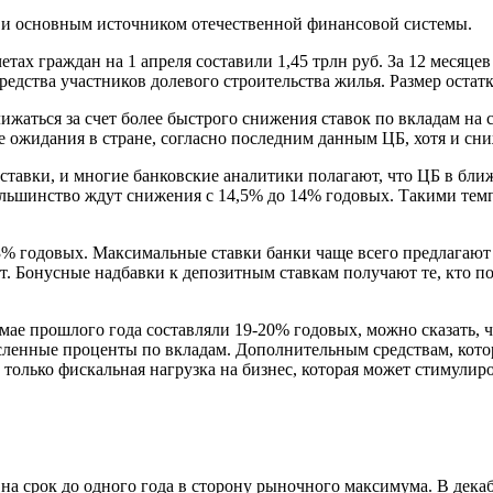
и основным источником отечественной финансовой системы.
етах граждан на 1 апреля составили 1,45 трлн руб. За 12 месяце
редства участников долевого строительства жилья. Размер остатко
ижаться за счет более быстрого снижения ставок по вкладам на
ожидания в стране, согласно последним данным ЦБ, хотя и сни
ставки, и многие банковские аналитики полагают, что ЦБ в бл
Большинство ждут снижения с 14,5% до 14% годовых. Такими т
3% годовых. Максимальные ставки банки чаще всего предлагают 
чет. Бонусные надбавки к депозитным ставкам получают те, кто
мае прошлого года составляли 19-20% годовых, можно сказать, ч
сленные проценты по вкладам. Дополнительным средствам, которы
 только фискальная нагрузка на бизнес, которая может стимулир
 на срок до одного года в сторону рыночного максимума. В де