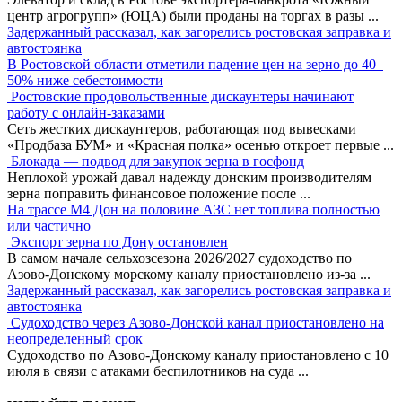
центр агрогрупп» (ЮЦА) были проданы на торгах в разы
...
Задержанный рассказал, как загорелись ростовская заправка и
автостоянка
В Ростовской области отметили падение цен на зерно до 40–
50% ниже себестоимости
Ростовские продовольственные дискаунтеры начинают
работу с онлайн-заказами
Сеть жестких дискаунтеров, работающая под вывесками
«Продбаза БУМ» и «Красная полка» осенью откроет первые
...
Блокада — подвод для закупок зерна в госфонд
Неплохой урожай давал надежду донским производителям
зерна поправить финансовое положение после
...
На трассе М4 Дон на половине АЗС нет топлива полностью
или частично
Экспорт зерна по Дону остановлен
В самом начале сельхозсезона 2026/2027 судоходство по
Азово-Донскому морскому каналу приостановлено из-за
...
Задержанный рассказал, как загорелись ростовская заправка и
автостоянка
Судоходство через Азово-Донской канал приостановлено на
неопределенный срок
Судоходство по Азово-Донскому каналу приостановлено с 10
июля в связи с атаками беспилотников на суда
...