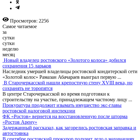
Просмотров: 2256
Самое читаемое
за
сутки
сутки
неделю
месяц
Новый владелец ростовского «Золотого колоса» добился
сохранения 15 ларьков
Наследник умершей владелицы ростовской кондитерской сети
«Золотой колос» Рамазан Абачараев выиграл первую
...
В Старочеркасской нашли крепостную стену XVIII века, но
сохранять не торопятся
В центре Старочеркасской во время подготовки к
строительству на участке, принадлежащем частному лицу
...
Прокуратура продолжит изымать имущество экс-главы
ростовской налоговой инспекции
ФК «Ростов» вернется на восстановленную после шторма
«Ростов Арену»
Задержанный рассказал, как загорелись ростовская заправка и
автостоянка
В сентябре ростовский прокурор получит дело о махинациях