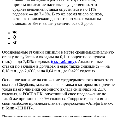
причем последние настолько существенно, что
средневзвешенная ставка опустилась на 0,11%
годовых — до 7,45%. В то же время число банков,
которые привлекали депозиты по максимальным
ставкам от 8% и выше, увеличилось с 3 до 6.
Обозреваемые N банки снизили в марте среднемаксимальную
ставку по рублевым вкладам на 0,11 процентного пункта
(п.п.) — до 7,45% годовых
(см. таблицу)
. Аналогичные
ставки по вкладам в долларах и евро также снизились — на
0,18 п.п., до 2,49%, и на 0,04 п.п., до 0,42% годовых.
Основное влияние на снижение среднерыночного показателя
оказали Сбербанк, максимальная ставка в котором по причине
ухода из его линейки сезонного вклада снизилась на 2,1%
годовых, и РОСБАНК, опустивший свое предложение по
такой же причине на 0,9% годовых. Скорректировали вниз
свои наиболее привлекательные предложения «Альфа-Банк»,
и Банк «ЗЕНИТ».
Против четырех снизивших подняли ставки шесть банков: