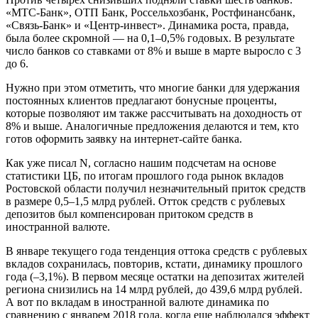
«МТС-Банк», ОТП Банк, Россельхозбанк, Ростфинансбанк,
«Связь-Банк» и «Центр-инвест». Динамика роста, правда,
была более скромной — на 0,1–0,5% годовых. В результате
число банков со ставками от 8% и выше в марте выросло с 3
до 6.
Нужно при этом отметить, что многие банки для удержания
постоянных клиентов предлагают бонусные проценты,
которые позволяют им также рассчитывать на доходность от
8% и выше. Аналогичные предложения делаются и тем, кто
готов оформить заявку на интернет-сайте банка.
Как уже писал N, согласно нашим подсчетам на основе
статистики ЦБ, по итогам прошлого года рынок вкладов
Ростовской области получил незначительный приток средств
в размере 0,5–1,5 млрд рублей. Отток средств с рублевых
депозитов был компенсирован притоком средств в
иностранной валюте.
В январе текущего года тенденция оттока средств с рублевых
вкладов сохранилась, повторив, кстати, динамику прошлого
года (–3,1%). В первом месяце остатки на депозитах жителей
региона снизились на 14 млрд рублей, до 439,6 млрд рублей.
А вот по вкладам в иностранной валюте динамика по
сравнению с январем 2018 года, когда еще наблюдался эффект