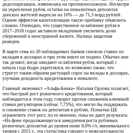
дедолларизации, изменилась на противоположную. Несмотря
на укрепление рубля, остатки на инвалютных депозитах
донских жителей выросли на 10% — до 71,3 млрд рублей.
Одним эффектом капитализации такую прибавку объяснить
сложно. Очевидно, что существенное ослабление рубля в
2017–2018 годах заставило вкладчиков увеличить долю
сбережений в иностранной валюте. Налицо защитная
реакция.
В марте семь из 20 наблюдаемых банков снизили ставки по
вкладам в долларах и при этом никто не поднял. Обычно они
так делают, когда ожидают ослабления рубля, который с
начала года бодро укреплялся, но возможно также, что
стригут таким образом растущий спрос на вклады в долларах,
улучшая доходность кредитования в инвалюте.
Главный экономист «Альфа-Банка» Наталия Орлова полагает,
что быстрый рост розничного кредитования, который
наблюдается в этом году, говорит против снижения ключевой
ставки регулятором (сейчас 7,75%), что могло бы поддержать
и снижение ставок по депозитам в рублях. Попытки ЦБ
ограничить этот рост, по ее мнению, пока не дают результата.
«На фоне продолжающегося замедления роста рублевых
розничных депозитов до уровня ниже 8,0% г/г, минимального
уровня с 2015 г., эта статистика говорит о нежелательности