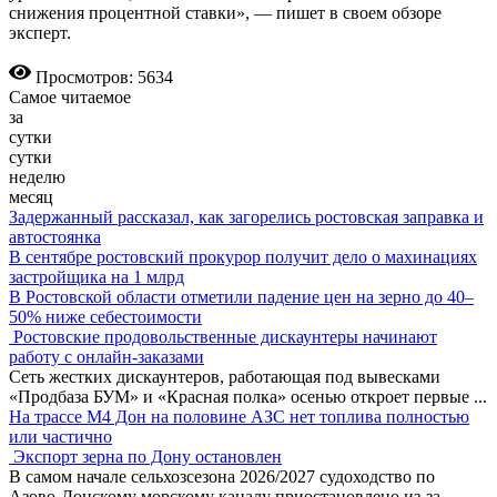
снижения процентной ставки», — пишет в своем обзоре
эксперт.
Просмотров: 5634
Самое читаемое
за
сутки
сутки
неделю
месяц
Задержанный рассказал, как загорелись ростовская заправка и
автостоянка
В сентябре ростовский прокурор получит дело о махинациях
застройщика на 1 млрд
В Ростовской области отметили падение цен на зерно до 40–
50% ниже себестоимости
Ростовские продовольственные дискаунтеры начинают
работу с онлайн-заказами
Сеть жестких дискаунтеров, работающая под вывесками
«Продбаза БУМ» и «Красная полка» осенью откроет первые
...
На трассе М4 Дон на половине АЗС нет топлива полностью
или частично
Экспорт зерна по Дону остановлен
В самом начале сельхозсезона 2026/2027 судоходство по
Азово-Донскому морскому каналу приостановлено из-за
...