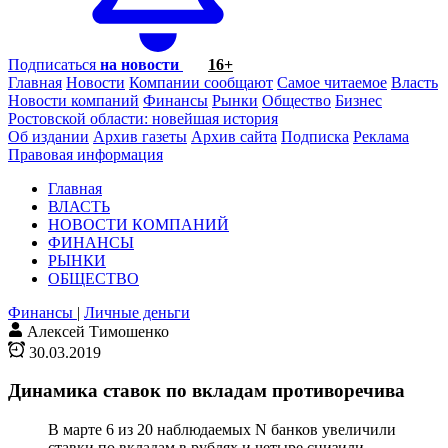
Подписаться
на новости
16+
Главная
Новости
Компании сообщают
Самое читаемое
Власть
Новости компаний
Финансы
Рынки
Общество
Бизнес
Ростовской области: новейшая история
Об издании
Архив газеты
Архив сайта
Подписка
Реклама
Правовая информация
Главная
ВЛАСТЬ
НОВОСТИ КОМПАНИЙ
ФИНАНСЫ
РЫНКИ
ОБЩЕСТВО
Финансы
|
Личные деньги
Алексей Тимошенко
30.03.2019
Динамика ставок по вкладам противоречива
В марте 6 из 20 наблюдаемых N банков увеличили
ставки по вкладам в рублях и четыре снизили,