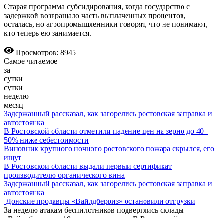
Старая программа субсидирования, когда государство с
задержкой возвращало часть выплаченных процентов,
осталась, но агропромышленники говорят, что не понимают,
кто теперь ею занимается.
Просмотров: 8945
Самое читаемое
за
сутки
сутки
неделю
месяц
Задержанный рассказал, как загорелись ростовская заправка и
автостоянка
В Ростовской области отметили падение цен на зерно до 40–
50% ниже себестоимости
Виновник крупного ночного ростовского пожара скрылся, его
ищут
В Ростовской области выдали первый сертификат
производителю органического вина
Задержанный рассказал, как загорелись ростовская заправка и
автостоянка
Донские продавцы «Вайлдберриз» остановили отгрузки
За неделю атакам беспилотников подверглись склады