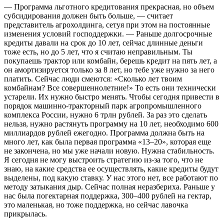
— Программа льготного кредитования прекрасная, но объем
субсидирования должен быть больше, — считает
представитель агрохолдинга, сетуя при этом на постоянные
изменения условий господдержки. — Раньше долгосрочные
кредиты давали на срок до 10 лет, сейчас длинные деньги
тоже есть, но до 5 лет, что я считаю неправильным. Ты
покупаешь трактор или комбайн, берешь кредит на пять лет, а
он амортизируется только за 8 лет, но тебе уже нужно за него
платить. Сейчас люди смеются: «Сколько лет твоим
комбайнам? Все совершеннолетние!» То есть они технически
устарели. Их нужно быстро менять. Чтобы сегодня привести в
порядок машинно-тракторный парк агропромышленного
комплекса России, нужно 6 трлн рублей. За раз это сделать
нельзя, нужно растянуть программу на 10 лет, необходимо 600
миллиардов рублей ежегодно. Программа должна быть на
много лет, как была первая программа «13–20», которая еще
не закончена, но мы уже начали новую. Нужна стабильность.
Я сегодня не могу выстроить стратегию из-за того, что не
знаю, на какие средства ее осуществлять, какие кредиты будут
выделены, под какую ставку. У нас этого нет, все работают по
методу затыкания дыр. Сейчас полная неразбериха. Раньше у
нас была погектарная поддержка, 300–400 рублей на гектар,
это маленькая, но тоже поддержка, но сейчас лавочка
прикрылась.