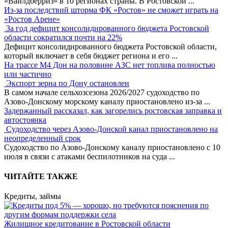
«Вайлдберриз» в 10 регионах страны. В Ростовской
...
Из-за последствий шторма ФК «Ростов» не сможет играть на
«Ростов Арене»
За год дефицит консолидированного бюджета Ростовской
области сократился почти на 22%
Дефицит консолидированного бюджета Ростовской области,
который включает в себя бюджет региона и его
...
На трассе М4 Дон на половине АЗС нет топлива полностью
или частично
Экспорт зерна по Дону остановлен
В самом начале сельхозсезона 2026/2027 судоходство по
Азово-Донскому морскому каналу приостановлено из-за
...
Задержанный рассказал, как загорелись ростовская заправка и
автостоянка
Судоходство через Азово-Донской канал приостановлено на
неопределенный срок
Судоходство по Азово-Донскому каналу приостановлено с 10
июля в связи с атаками беспилотников на суда
...
ЧИТАЙТЕ ТАКЖЕ
Кредиты, займы
Жилищное кредитование в Ростовской области