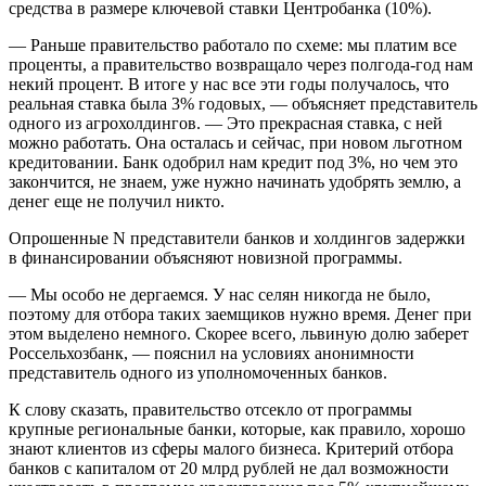
средства в размере ключевой ставки Центробанка (10%).
— Раньше правительство работало по схеме: мы платим все
проценты, а правительство возвращало через полгода-год нам
некий процент. В итоге у нас все эти годы получалось, что
реальная ставка была 3% годовых, — объясняет представитель
одного из агрохолдингов. — Это прекрасная ставка, с ней
можно работать. Она осталась и сейчас, при новом льготном
кредитовании. Банк одобрил нам кредит под 3%, но чем это
закончится, не знаем, уже нужно начинать удобрять землю, а
денег еще не получил никто.
Опрошенные N представители банков и холдингов задержки
в финансировании объясняют новизной программы.
— Мы особо не дергаемся. У нас селян никогда не было,
поэтому для отбора таких заемщиков нужно время. Денег при
этом выделено немного. Скорее всего, львиную долю заберет
Россельхозбанк, — пояснил на условиях анонимности
представитель одного из уполномоченных банков.
К слову сказать, правительство отсекло от программы
крупные региональные банки, которые, как правило, хорошо
знают клиентов из сферы малого бизнеса. Критерий отбора
банков с капиталом от 20 млрд рублей не дал возможности