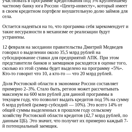
участвовать в программе кредитования под 5% крупнейшему
частному банку юга России «Центр-инвесту», который имеет
в своем кредитном портфеле внушительную долю займов для
села.
Остается надеяться на то, что программа себя зарекомендует и
такие несуразности в механизме ее реализации будут
устранены.
12 февраля на заседании правительства Дмитрий Медведев
говорил о выделении около 35,5 млрд рублей на
субсидирование ставки для предприятий АПК. При этом
представители банков и заемщиков расходятся в оценке того,
сколько из этой суммы будет выделено на программу «5%».
Кто-то говорит что 10, а кто-то — что 20 млрд рублей.
Доля Ростовской области в экономике России составляет
примерно 2–3%. Стало быть, регион может рассчитывать
максимум на 600 млн руб­лей для данной программы в
текущем году, что позволит выдать кредитов под 5% на сумму
6 млрд рублей (размер субсидий — 10%). Это всего 14% от
общей суммы выделенных в прошлом году сельскому
хозяйству Рос­товской области кредитов (42,7 млрд рублей, по
данным ЦБ). Это значит, что получит их примерно каждый 7-
й потенциальный заемщик.