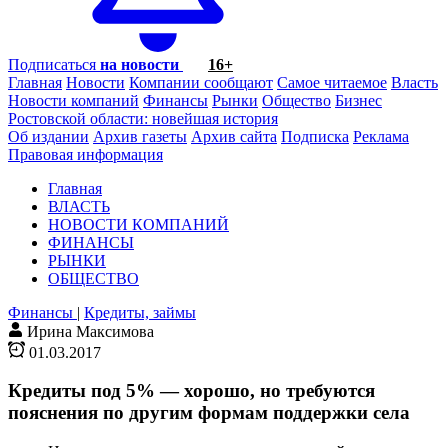
Подписаться
на новости
16+
Главная
Новости
Компании сообщают
Самое читаемое
Власть
Новости компаний
Финансы
Рынки
Общество
Бизнес
Ростовской области: новейшая история
Об издании
Архив газеты
Архив сайта
Подписка
Реклама
Правовая информация
Главная
ВЛАСТЬ
НОВОСТИ КОМПАНИЙ
ФИНАНСЫ
РЫНКИ
ОБЩЕСТВО
Финансы
|
Кредиты, займы
Ирина Максимова
01.03.2017
Кредиты под 5% — хорошо, но требуются
пояснения по другим формам поддержки села