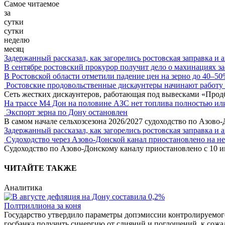
Самое читаемое
за
сутки
сутки
неделю
месяц
Задержанный рассказал, как загорелись ростовская заправка и 
В сентябре ростовский прокурор получит дело о махинациях з
В Ростовской области отметили падение цен на зерно до 40–5
Ростовские продовольственные дискаунтеры начинают работу 
Сеть жестких дискаунтеров, работающая под вывесками «Прод
На трассе М4 Дон на половине АЗС нет топлива полностью ил
Экспорт зерна по Дону остановлен
В самом начале сельхозсезона 2026/2027 судоходство по Азово
Задержанный рассказал, как загорелись ростовская заправка и 
Судоходство через Азово-Донской канал приостановлено на н
Судоходство по Азово-Донскому каналу приостановлено с 10 ию
ЧИТАЙТЕ ТАКЖЕ
Аналитика
Полтриллиона за коня
Государство утвердило параметры допэмиссии контролируемого
госбанка получить синергию от слияний и поглощений, к сожал