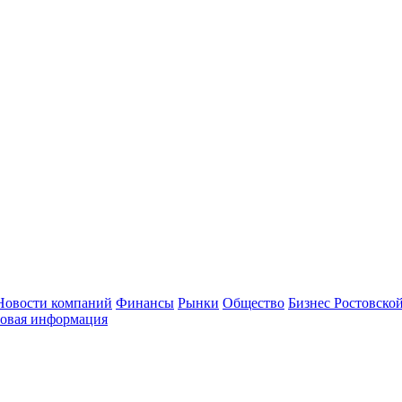
Новости компаний
Финансы
Рынки
Общество
Бизнес Ростовской
овая информация