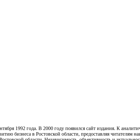
тября 1992 года. В 2000 году появился сайт издания. К анали
звитию бизнеса в Ростовской области, предоставляя читателям 
Ростовской области. Независимость, объективность и актуально