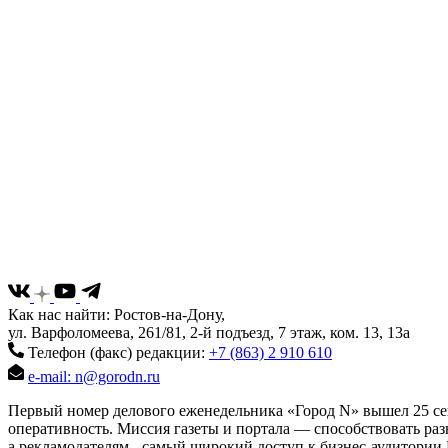
Как нас найти: Ростов-на-Дону,
ул. Варфоломеева, 261/81, 2-й подъезд, 7 этаж, ком. 13, 13а
Телефон (факс) редакции:
+7 (863) 2 910 610
e-mail: n@gorodn.ru
Первый номер делового еженедельника «Город N» вышел 25 сен
оперативность. Миссия газеты и портала — способствовать ра
а рекламодателям - самый широкий доступ к бизнес-аудитории 