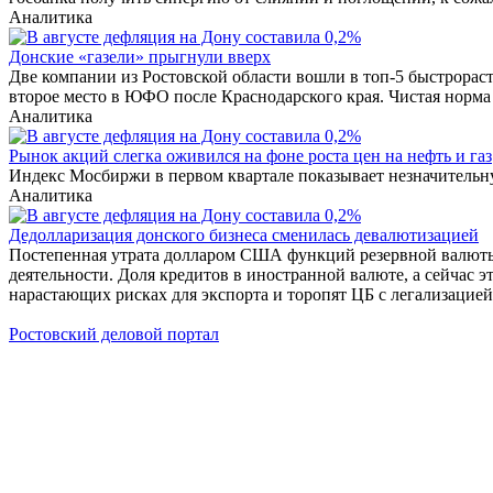
Аналитика
Донские «газели» прыгнули вверх
Две компании из Ростовской области вошли в топ-5 быстрора
второе место в ЮФО после Краснодарского края. Чистая норма
Аналитика
Рынок акций слегка оживился на фоне роста цен на нефть и газ
Индекс Мосбиржи в первом квартале показывает незначительную
Аналитика
Дедолларизация донского бизнеса сменилась девалютизацией
Постепенная утрата долларом США функций резервной валюты 
деятельности. Доля кредитов в иностранной валюте, а сейчас э
нарастающих рисках для экспорта и торопят ЦБ с легализацией
Ростовский деловой портал