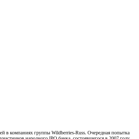
й в компаниях группы Wildberries-Russ. Очередная попытка
частников народного IPO банка, состоявшегося в 2007 году.