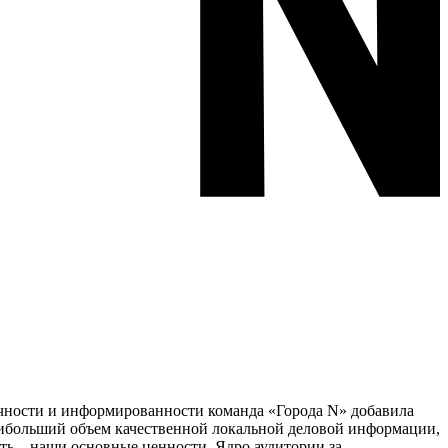
тичности и информированности команда «Города N» добавила
наибольший объем качественной локальной деловой информации,
сть – наши основные ценности. Ядро аудитории за