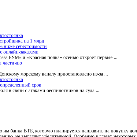
автостоянка
астройщика на 1 млрд
0% ниже себестоимости
с онлайн-заказами
база БУМ» и «Красная полка» осенью откроет первые
...
и частично
-Донскому морскому каналу приостановлено из-за
...
автостоянка
еопределенный срок
ля в связи с атаками беспилотников на суда
...
 им банка ВТБ, которую планируется направить на покупку доле
ению, не выглядит убедительной. Особенно в глазах некоторых у