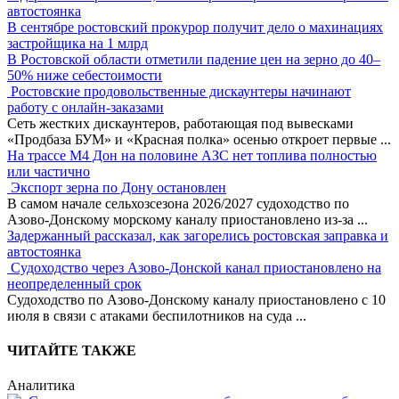
автостоянка
В сентябре ростовский прокурор получит дело о махинациях
застройщика на 1 млрд
В Ростовской области отметили падение цен на зерно до 40–
50% ниже себестоимости
Ростовские продовольственные дискаунтеры начинают
работу с онлайн-заказами
Сеть жестких дискаунтеров, работающая под вывесками
«Продбаза БУМ» и «Красная полка» осенью откроет первые
...
На трассе М4 Дон на половине АЗС нет топлива полностью
или частично
Экспорт зерна по Дону остановлен
В самом начале сельхозсезона 2026/2027 судоходство по
Азово-Донскому морскому каналу приостановлено из-за
...
Задержанный рассказал, как загорелись ростовская заправка и
автостоянка
Судоходство через Азово-Донской канал приостановлено на
неопределенный срок
Судоходство по Азово-Донскому каналу приостановлено с 10
июля в связи с атаками беспилотников на суда
...
ЧИТАЙТЕ ТАКЖЕ
Аналитика