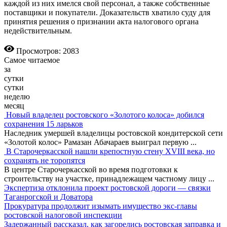
каждой из них имелся свой персонал, а также собственные
поставщики и покупатели. Доказательств хватило суду для
принятия решения о признании акта налогового органа
недействительным.
Просмотров: 2083
Самое читаемое
за
сутки
сутки
неделю
месяц
Новый владелец ростовского «Золотого колоса» добился
сохранения 15 ларьков
Наследник умершей владелицы ростовской кондитерской сети
«Золотой колос» Рамазан Абачараев выиграл первую
...
В Старочеркасской нашли крепостную стену XVIII века, но
сохранять не торопятся
В центре Старочеркасской во время подготовки к
строительству на участке, принадлежащем частному лицу
...
Экспертиза отклонила проект ростовской дороги — связки
Таганрогской и Доватора
Прокуратура продолжит изымать имущество экс-главы
ростовской налоговой инспекции
Задержанный рассказал, как загорелись ростовская заправка и