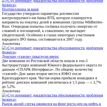
Полтриллиона за коня
Государство утвердило параметры допэмиссии
контролируемого им банка ВТБ, которую планируется
направить на покупку долей в компаниях группы Wildberries-
Russ. Очередная попытка госбанка получить синергию от
слияний и поглощений, к сожалению, не выглядит
убедительной. Особенно в глазах некоторых участников
народного IPO банка, состоявшегося в 2007 году.
Аналитика
Донские «газели» прыгнули вверх
Две компании из Ростовской области вошли в топ-5
быстрорастущих компаний Южного федерального округа по
данным «СПАРК-Интерфакса». По общему количеству
«газелей» Дон занял второе место в ЮФО после
Краснодарского края. Чистая норма прибыли вошедших в
рейтинг донских компаний увеличилась в 1,5 раза — с 3,7%
до 5,2%.
Аналитика
Рынок акций слегка оживился на фоне роста цен на нефть и