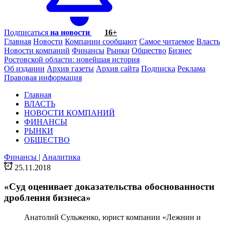
Подписаться
на новости
16+
Главная
Новости
Компании сообщают
Самое читаемое
Власть
Новости компаний
Финансы
Рынки
Общество
Бизнес
Ростовской области: новейшая история
Об издании
Архив газеты
Архив сайта
Подписка
Реклама
Правовая информация
Главная
ВЛАСТЬ
НОВОСТИ КОМПАНИЙ
ФИНАНСЫ
РЫНКИ
ОБЩЕСТВО
Финансы
|
Аналитика
25.11.2018
«Суд оценивает доказательства обоснованности
дробления бизнеса»
Анатолий Сульженко, юрист компании «Лежнин и