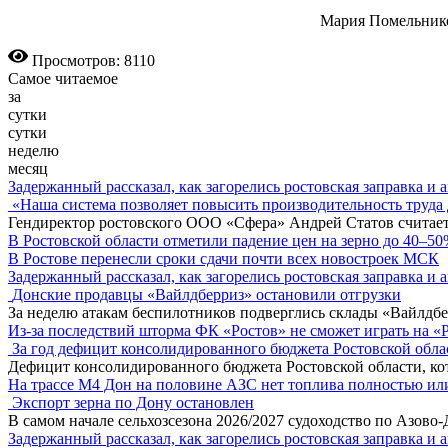
Мария Помельников
Просмотров: 8110
Самое читаемое
за
сутки
сутки
неделю
месяц
Задержанный рассказал, как загорелись ростовская заправка и 
«Наша система позволяет повысить производительность труда 
Гендиректор ростовского ООО «Сфера» Андрей Статов считает
В Ростовской области отметили падение цен на зерно до 40–5
В Ростове перенесли сроки сдачи почти всех новостроек МСК
Задержанный рассказал, как загорелись ростовская заправка и 
Донские продавцы «Вайлдберриз» остановили отгрузки
За неделю атакам беспилотников подверглись склады «Вайлдбе
Из-за последствий шторма ФК «Ростов» не сможет играть на «
За год дефицит консолидированного бюджета Ростовской обла
Дефицит консолидированного бюджета Ростовской области, кот
На трассе М4 Дон на половине АЗС нет топлива полностью ил
Экспорт зерна по Дону остановлен
В самом начале сельхозсезона 2026/2027 судоходство по Азово
Задержанный рассказал, как загорелись ростовская заправка и 