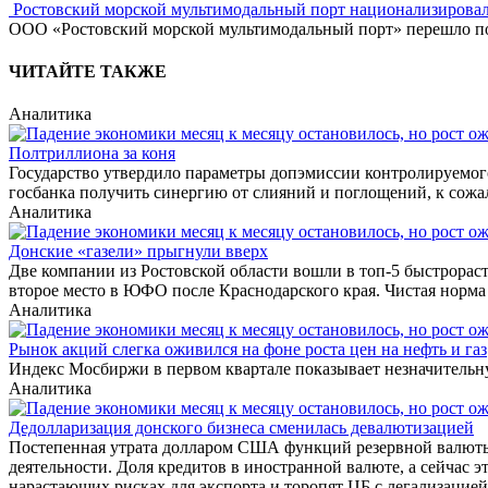
Ростовский морской мультимодальный порт национализирова
ООО «Ростовский морской мультимодальный порт» перешло под
ЧИТАЙТЕ ТАКЖЕ
Аналитика
Полтриллиона за коня
Государство утвердило параметры допэмиссии контролируемого
госбанка получить синергию от слияний и поглощений, к сожал
Аналитика
Донские «газели» прыгнули вверх
Две компании из Ростовской области вошли в топ-5 быстрора
второе место в ЮФО после Краснодарского края. Чистая норма
Аналитика
Рынок акций слегка оживился на фоне роста цен на нефть и газ
Индекс Мосбиржи в первом квартале показывает незначительную
Аналитика
Дедолларизация донского бизнеса сменилась девалютизацией
Постепенная утрата долларом США функций резервной валюты 
деятельности. Доля кредитов в иностранной валюте, а сейчас э
нарастающих рисках для экспорта и торопят ЦБ с легализацией