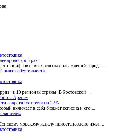
а
автостоянка
дендролога в 5 раз»
, что оцифровка всех зеленых насаждений города
...
0% ниже себестоимости
автостоянка
рриз» в 10 регионах страны. В Ростовской
...
Ростов Арене»
сти сократился почти на 22%
орый включает в себя бюджет региона и его
...
и частично
-Донскому морскому каналу приостановлено из-за
...
автостоянка