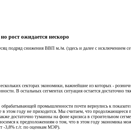
 но рост ожидается нескоро
яц подряд снижения ВВП м./м. (здесь и далее с исключением сез
нескольких секторах экономики, важнейшие из которых - розничн
ти. В остальных сегментах ситуация остается достаточно тяжел
 обрабатывающей промышленности почти вернулись к показателям
 в этом году не приходится. Мы считаем, что продолжающееся п
также достаточно туманны на фоне кризиса в строительном сег
носимся к предположениям о том, что в этом году экономика мож
т -3,8% г./г. по оценкам МЭР).