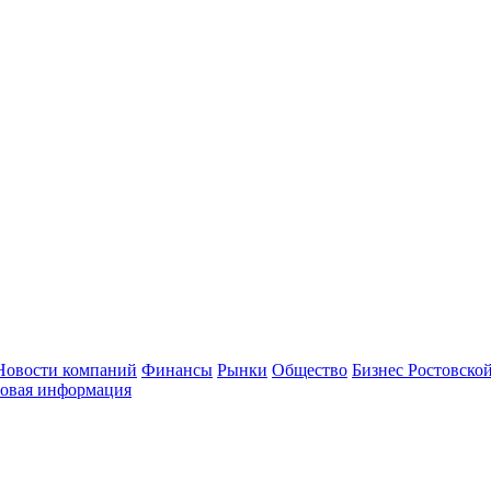
Новости компаний
Финансы
Рынки
Общество
Бизнес Ростовской
овая информация