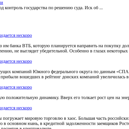
ли
 контроль государства по решению суда. Иск об
...
 им банка ВТБ, которую планируется направить на покупку доле
ению, не выглядит убедительной. Особенно в глазах некоторых у
стущих компаний Южного федерального округа по данным «СПАР
 прибыли вошедших в рейтинг донских компаний увеличилась в 1
 положительную динамику. Вверх его толкает рост цен на энерг
погружает мировую торговлю в хаос. Большая часть российских
то в основном юань, в кредитной задолженности заемщиков Росто
 расчетов в криптовалюте.