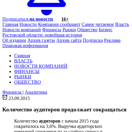
Подписаться
на новости
16+
Главная
Новости
Компании сообщают
Самое читаемое
Власть
Новости компаний
Финансы
Рынки
Общество
Бизнес
Ростовской области: новейшая история
Об издании
Архив газеты
Архив сайта
Подписка
Реклама
Правовая информация
Главная
ВЛАСТЬ
НОВОСТИ КОМПАНИЙ
ФИНАНСЫ
РЫНКИ
ОБЩЕСТВО
Финансы
|
Аналитика
23.09.2015
Количество аудиторов продолжает сокращаться
Количество
аудиторов
с начала 2015 года
сократилось на 3,6%. Выручка аудиторских
компаний снижается из-за слабого спроса и