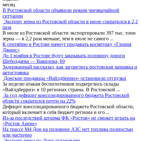
месяц
В Ростовской области объявили режим чрезвычайной
ситуации
Экспорт зерна из Ростовской области в июле сократился в 2,2
раза
В июле из Ростовской области экспортировали 397 тыс. тонн
зерна — в 2,2 раза меньше, чем в июле не самого
...
К сентябрю в Ростове начнут продавать косметику «Глория
Джинс»
До 1 ноября в Ростове будут закрывать половину дороги
Шеболдаева — Вавилова, 69
Задержанный рассказал, как загорелись ростовская заправка и
автостоянка
Донские продавцы «Вайлдберриз» остановили отгрузки
За неделю атакам беспилотников подверглись склады
«Вайлдберриз» в 10 регионах страны. В Ростовской
...
За год дефицит консолидированного бюджета Ростовской
области сократился почти на 22%
Дефицит консолидированного бюджета Ростовской области,
который включает в себя бюджет региона и его
...
Из-за последствий шторма ФК «Ростов» не сможет играть на
«Ростов Арене»
На трассе М4 Дон на половине АЗС нет топлива полностью
или частично
Экспорт зерна по Дону остановлен