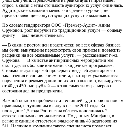
участков учета. Предложение на рынке аудита превышает
спрос, в связи с этим стоимость аудиторских услуг снизилась.
Аудиторские компании мелкого и среднего уровня, не
предоставляющие сопутствующих услуг, не выживают.
По словам гендиректора ООО «Премьер-Аудит» Анны
Оруновой, рост выручки по традиционной услуге — общему
аудиту — был незначительным.
— В связи с ростом цен практически во всех сферах бизнеса
мы были вынуждены пересмотреть свои прайсы и повысить
расценки на все оказываемые услуги, — рассказывает г-жа
Орунова. — В качестве антикризисных мероприятий мы
стали уделять больше внимания скидочным программам.
Стоимость аудиторской проверки с выдачей аудиторского
заключения и составлением отчета, в котором указываются
нарушения и рекомендации по их исправлению, варьируется
от 40 до 450 тыс. рублей — в зависимости от размеров и
состояния дел на предприятии.
Важной остается проблема с аттестацией аудиторов по новым
правилам, вступившим в силу в начале 2011 года. За
последние 1,5 года Ростовская область пополнилась 2
аттестованными специалистами. По данным Минфина, в
регионе единым аттестатом владеют лишь 48 аудиторов из
511. Наличие в компании такого специалиста позволяет