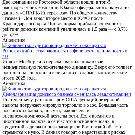
Две компании из Ростовской области вошли в топ-5
быстрорастущих компаний Южного федерального округа по
данным «СПАРК-Интерфакса». По общему количеству
«газелей» Дон занял второе место в ЮФО после
Краснодарского края. Чистая норма прибыли вошедших в
рейтинг донских компаний увеличилась в 1,5 раза — с 3,7%
до 5,2%.
Аналитика
Рынок акций слегка оживился на фоне роста цен на нефть и
газ
Индекс Мосбиржи в первом квартале показывает
незначительную положительную динамику. Вверх его толкает
рост цен на энергоносители, а вниз - слабые экономические
итоги 2025 года.
Аналитика
Дедолларизация донского бизнеса сменилась девалютизацией
Постепенная утрата долларом США функций резервной
валюты погружает мировую торговлю в хаос. Большая часть
российских банков, по сути, выключена из
внешнеэкономической деятельности. Доля кредитов в
иностранной валюте, а сейчас это в основном юань, в
кредитной задолженности заемщиков Ростовской области
стремится к нулю. В банках говорят о нарастающих рисках