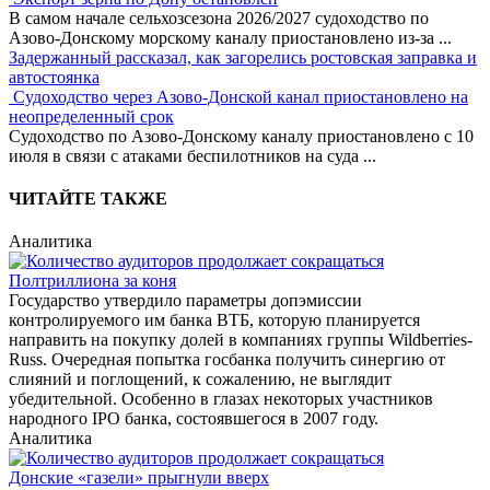
В самом начале сельхозсезона 2026/2027 судоходство по
Азово-Донскому морскому каналу приостановлено из-за
...
Задержанный рассказал, как загорелись ростовская заправка и
автостоянка
Судоходство через Азово-Донской канал приостановлено на
неопределенный срок
Судоходство по Азово-Донскому каналу приостановлено с 10
июля в связи с атаками беспилотников на суда
...
ЧИТАЙТЕ ТАКЖЕ
Аналитика
Полтриллиона за коня
Государство утвердило параметры допэмиссии
контролируемого им банка ВТБ, которую планируется
направить на покупку долей в компаниях группы Wildberries-
Russ. Очередная попытка госбанка получить синергию от
слияний и поглощений, к сожалению, не выглядит
убедительной. Особенно в глазах некоторых участников
народного IPO банка, состоявшегося в 2007 году.
Аналитика
Донские «газели» прыгнули вверх