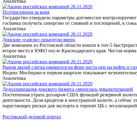
Аналитика
Полтриллиона за коня
Государство утвердило параметры допэмиссии контролируемого
госбанка получить синергию от слияний и поглощений, к сожал
Аналитика
Донские «газели» прыгнули вверх
Две компании из Ростовской области вошли в топ-5 быстрора
второе место в ЮФО после Краснодарского края. Чистая норма
Аналитика
Рынок акций слегка оживился на фоне роста цен на нефть и газ
Индекс Мосбиржи в первом квартале показывает незначительную
Аналитика
Дедолларизация донского бизнеса сменилась девалютизацией
Постепенная утрата долларом США функций резервной валюты 
деятельности. Доля кредитов в иностранной валюте, а сейчас э
нарастающих рисках для экспорта и торопят ЦБ с легализацией
Ростовский деловой портал