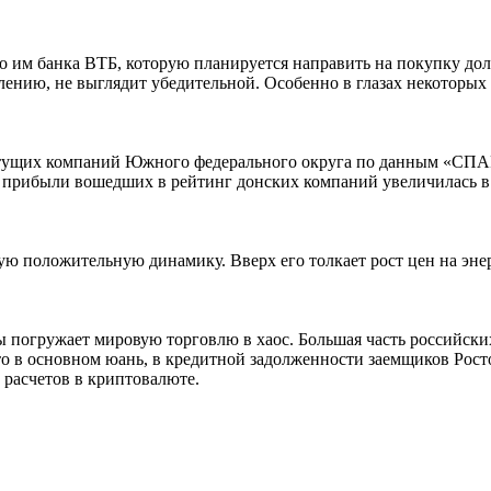
 им банка ВТБ, которую планируется направить на покупку доле
ению, не выглядит убедительной. Особенно в глазах некоторых у
стущих компаний Южного федерального округа по данным «СПАР
 прибыли вошедших в рейтинг донских компаний увеличилась в 1
 положительную динамику. Вверх его толкает рост цен на энерг
погружает мировую торговлю в хаос. Большая часть российских
то в основном юань, в кредитной задолженности заемщиков Росто
 расчетов в криптовалюте.