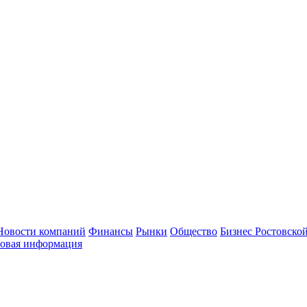
Новости компаний
Финансы
Рынки
Общество
Бизнес Ростовской
овая информация