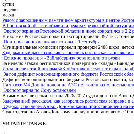
сутки
неделю
месяц
Рядом с заброшенным памятником архитектуры в центре Росто
В Ростовской области объявили режим чрезвычайной ситуации
Экспорт зерна из Ростовской области в июле сократился в 2,2 
В июле из Ростовской области экспортировали 397 тыс. тонн зе
Почти все донские школы готовы к 1 сентября
Муниципальные комиссии провели проверки 2488 школ, детск
Задержанный рассказал, как загорелись ростовская заправка и 
Донские продавцы «Вайлдберриз» остановили отгрузки
За неделю атакам беспилотников подверглись склады «Вайлдбе
Из-за последствий шторма ФК «Ростов» не сможет играть на «
За год дефицит консолидированного бюджета Ростовской обла
Дефицит консолидированного бюджета Ростовской области, кот
На трассе М4 Дон на половине АЗС нет топлива полностью ил
Экспорт зерна по Дону остановлен
В самом начале сельхозсезона 2026/2027 судоходство по Азово
Задержанный рассказал, как загорелись ростовская заправка и 
Судоходство через Азово-Донской канал приостановлено на н
Судоходство по Азово-Донскому каналу приостановлено с 10 ию
ЧИТАЙТЕ ТАКЖЕ