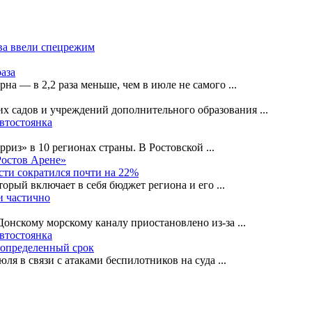
ва ввели спецрежим
раза
рна — в 2,2 раза меньше, чем в июле не самого
...
их садов и учреждений дополнительного образования
...
автостоянка
рриз» в 10 регионах страны. В Ростовской
...
Ростов Арене»
сти сократился почти на 22%
орый включает в себя бюджет региона и его
...
и частично
-Донскому морскому каналу приостановлено из-за
...
автостоянка
еопределенный срок
ля в связи с атаками беспилотников на суда
...