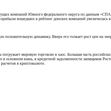
стущих компаний Южного федерального округа по данным «СПАР
 прибыли вошедших в рейтинг донских компаний увеличилась в 1
 положительную динамику. Вверх его толкает рост цен на энерг
погружает мировую торговлю в хаос. Большая часть российских
то в основном юань, в кредитной задолженности заемщиков Росто
 расчетов в криптовалюте.