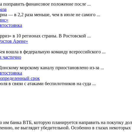
на поправить финансовое положение после
...
раза
рна — в 2,2 раза меньше, чем в июле не самого
...
инс»
автостоянка
рриз» в 10 регионах страны. В Ростовской
...
Ростов Арене»
Бея вошла в федеральную команду всероссийского
...
и частично
-Донскому морскому каналу приостановлено из-за
...
автостоянка
еопределенный срок
ля в связи с атаками беспилотников на суда
...
 им банка ВТБ, которую планируется направить на покупку доле
ению, не выглядит убедительной. Особенно в глазах некоторых у