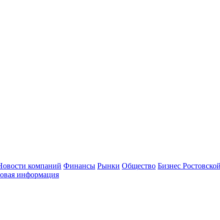
Новости компаний
Финансы
Рынки
Общество
Бизнес Ростовской
овая информация