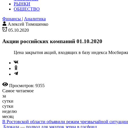
РЫНКИ
ОБЩЕСТВО
Финансы
|
Аналитика
Алексей Тимошенко
05.10.2020
Акции российских компаний 01.10.2020
Цена закрытия акций, входящих в базу индекса Мосбиржи,
Просмотров: 9355
Самое читаемое
за
сутки
сутки
неделю
месяц
В Ростовской области объявили режим чрезвычайной ситуации
Блокада — подвод для закупок зерна в госфонд