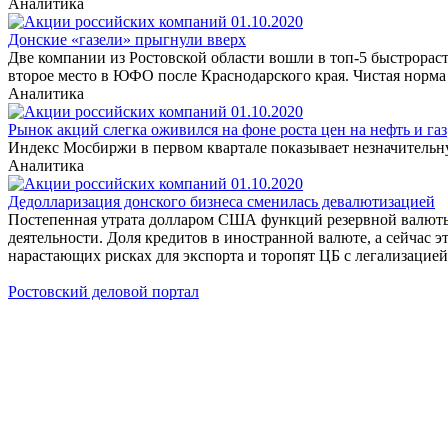
Аналитика
Донские «газели» прыгнули вверх
Две компании из Ростовской области вошли в топ-5 быстрора
второе место в ЮФО после Краснодарского края. Чистая норма
Аналитика
Рынок акций слегка оживился на фоне роста цен на нефть и газ
Индекс Мосбиржи в первом квартале показывает незначительную
Аналитика
Дедолларизация донского бизнеса сменилась девалютизацией
Постепенная утрата долларом США функций резервной валюты 
деятельности. Доля кредитов в иностранной валюте, а сейчас э
нарастающих рисках для экспорта и торопят ЦБ с легализацией
Ростовский деловой портал