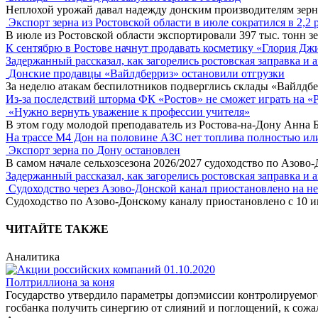
Неплохой урожай давал надежду донским производителям зер
Экспорт зерна из Ростовской области в июле сократился в 2,2 
В июле из Ростовской области экспортировали 397 тыс. тонн зе
К сентябрю в Ростове начнут продавать косметику «Глория Дж
Задержанный рассказал, как загорелись ростовская заправка и 
Донские продавцы «Вайлдберриз» остановили отгрузки
За неделю атакам беспилотников подверглись склады «Вайлдбе
Из-за последствий шторма ФК «Ростов» не сможет играть на «
«Нужно вернуть уважение к профессии учителя»
В этом году молодой преподаватель из Ростова-на-Дону Анна 
На трассе М4 Дон на половине АЗС нет топлива полностью ил
Экспорт зерна по Дону остановлен
В самом начале сельхозсезона 2026/2027 судоходство по Азово
Задержанный рассказал, как загорелись ростовская заправка и 
Судоходство через Азово-Донской канал приостановлено на н
Судоходство по Азово-Донскому каналу приостановлено с 10 ию
ЧИТАЙТЕ ТАКЖЕ
Аналитика
Полтриллиона за коня
Государство утвердило параметры допэмиссии контролируемого
госбанка получить синергию от слияний и поглощений, к сожал