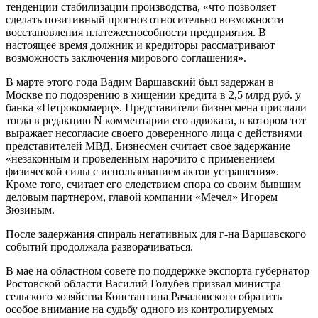
тенденции стабилизации производства, «что позволяет
сделать позитивный прогноз относительно возможности
восстановления платежеспособности предприятия. В
настоящее время должник и кредиторы рассматривают
возможность заключения мирового соглашения».
В марте этого года Вадим Варшавский был задержан в
Москве по подозрению в хищении кредита в 2,5 млрд руб. у
банка «Петрокоммерц». Представители бизнесмена прислали
тогда в редакцию N комментарии его адвоката, в котором тот
выражает несогласие своего доверенного лица с действиями
представителей МВД. Бизнесмен считает свое задержание
«незаконным и проведенным нарочито с применением
физической силы с использованием актов устрашения».
Кроме того, считает его следствием спора со своим бывшим
деловым партнером, главой компании «Мечел» Игорем
Зюзиным.
После задержания спираль негативных для г-на Варшавского
событий продолжала разворачиваться.
В мае на областном совете по поддержке экспорта губернатор
Ростовской области Василий Голубев призвал министра
сельского хозяйства Константина Рачаловского обратить
особое внимание на судьбу одного из контролируемых