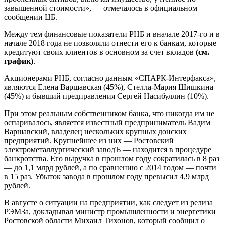
завышенной стоимости», — отмечалось в официальном
сообщении ЦБ.
Между тем финансовые показатели РНБ и вначале 2017-го и в
начале 2018 года не позволяли отнести его к банкам, которые
кредитуют своих клиентов в основном за счет вкладов
(см.
график)
.
Акционерами РНБ, согласно данным «СПАРК-Интерфакса»,
являются Елена Варшавская (45%), Стелла-Мария Шишкина
(45%) и бывший предправления Сергей Насибуллин (10%).
При этом реальным собственником банка, что никогда им не
оспаривалось, является известный предприниматель Вадим
Варшавский, владелец нескольких крупных донских
предприятий. Крупнейшее из них — Ростовский
электрометаллургический заводЪ — находится в процедуре
банкротства. Его выручка в прошлом году сократилась в 8 раз
— до 1,1 млрд рублей, а по сравнению с 2014 годом — почти
в 15 раз. Убыток завода в прошлом году превысил 4,9 млрд
рублей.
В августе о ситуации на предприятии, как следует из релиза
РЭМЗа, докладывал министр промышленности и энергетики
Ростовской области Михаил Тихонов, который сообщил о