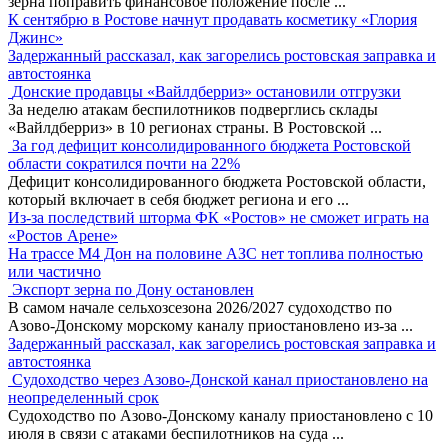
зерна поправить финансовое положение после
...
К сентябрю в Ростове начнут продавать косметику «Глория
Джинс»
Задержанный рассказал, как загорелись ростовская заправка и
автостоянка
Донские продавцы «Вайлдберриз» остановили отгрузки
За неделю атакам беспилотников подверглись склады
«Вайлдберриз» в 10 регионах страны. В Ростовской
...
За год дефицит консолидированного бюджета Ростовской
области сократился почти на 22%
Дефицит консолидированного бюджета Ростовской области,
который включает в себя бюджет региона и его
...
Из-за последствий шторма ФК «Ростов» не сможет играть на
«Ростов Арене»
На трассе М4 Дон на половине АЗС нет топлива полностью
или частично
Экспорт зерна по Дону остановлен
В самом начале сельхозсезона 2026/2027 судоходство по
Азово-Донскому морскому каналу приостановлено из-за
...
Задержанный рассказал, как загорелись ростовская заправка и
автостоянка
Судоходство через Азово-Донской канал приостановлено на
неопределенный срок
Судоходство по Азово-Донскому каналу приостановлено с 10
июля в связи с атаками беспилотников на суда
...