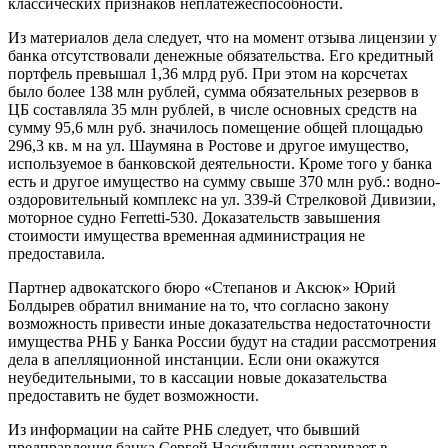
классических признаков неплатежеспособности.
Из материалов дела следует, что на момент отзыва лицензии у
банка отсутствовали денежные обязательства. Его кредитный
портфель превышал 1,36 млрд руб. При этом на корсчетах
было более 138 млн рублей, сумма обязательных резервов в
ЦБ составляла 35 млн рублей, в числе основных средств на
сумму 95,6 млн руб. значилось помещение общей площадью
296,3 кв. м на ул. Шаумяна в Ростове и другое имущество,
используемое в банковской деятельности. Кроме того у банка
есть и другое имущество на сумму свыше 370 млн руб.: водно-
оздоровительный комплекс на ул. 339-й Стрелковой Дивизии,
моторное судно Ferretti-530. Доказательств завышения
стоимости имущества временная администрация не
предоставила.
Партнер адвокатского бюро «Степанов и Аксюк» Юрий
Болдырев обратил внимание на то, что согласно закону
возможность привести иные доказательства недостаточности
имущества РНБ у Банка России будут на стадии рассмотрения
дела в апелляционной инстанции. Если они окажутся
неубедительными, то в кассации новые доказательства
предоставить не будет возможности.
Из информации на сайте РНБ следует, что бывший
предправления банка Сергей Насибуллин оспаривает в