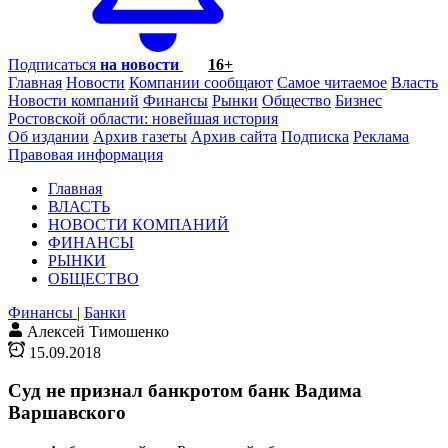
Подписаться
на новости
16+
Главная
Новости
Компании сообщают
Самое читаемое
Власть
Новости компаний
Финансы
Рынки
Общество
Бизнес
Ростовской области: новейшая история
Об издании
Архив газеты
Архив сайта
Подписка
Реклама
Правовая информация
Главная
ВЛАСТЬ
НОВОСТИ КОМПАНИЙ
ФИНАНСЫ
РЫНКИ
ОБЩЕСТВО
Финансы
|
Банки
Алексей Тимошенко
15.09.2018
Суд не признал банкротом банк Вадима
Варшавского