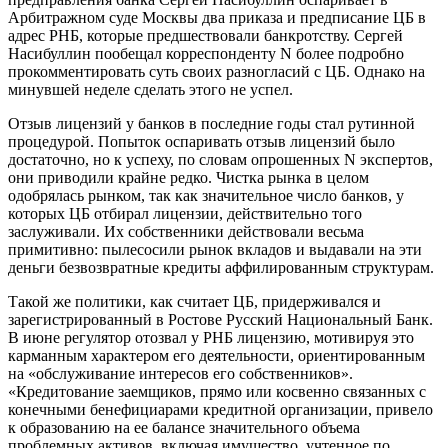
Арбитражном суде Москвы два приказа и предписание ЦБ в
адрес РНБ, которые предшествовали банкротству. Сергей
Насибуллин пообещал корреспонденту N более подробно
прокомментировать суть своих разногласий с ЦБ. Однако на
минувшей неделе сделать этого не успел.
Отзыв лицензий у банков в последние годы стал рутинной
процедурой. Попыток оспаривать отзыв лицензий было
достаточно, но к успеху, по словам опрошенных N экспертов,
они приводили крайне редко. Чистка рынка в целом
одобрялась рынком, так как значительное число банков, у
которых ЦБ отбирал лицензии, действительно того
заслуживали. Их собственники действовали весьма
примитивно: пылесосили рынок вкладов и выдавали на эти
деньги безвозвратные кредиты аффилированным структурам.
Такой же политики, как считает ЦБ, придерживался и
зарегистрированный в Ростове Русский Национальный Банк.
В июне регулятор отозвал у РНБ лицензию, мотивируя это
карманным характером его деятельности, ориентированным
на «обслуживание интересов его собственников».
«Кредитование заемщиков, прямо или косвенно связанных с
конечными бенефициарами кредитной организации, привело
к образованию на ее балансе значительного объема
проблемных активов, включая имущество, учтенное по