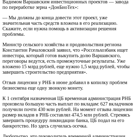
Вадимом Варшавским инвестиционных проектов — завода
по переработке зерна «ДонБиоТех»:
— Мы должны до конца довести этот проект, уже
значительная часть средств вложена в его реализацию.
Скажите, если нужна помощь в активизации решения
проблемы.
Министр сельского хозяйства и продовольствия региона
Константин Рачаловский заявил, что «Россельхозбанк ищет
инвестора, который готов выкупить долю Варшавского,
переговоры ведутся, есть промежуточные результаты. Уже
вложено 15 млрд рублей, еще нужно 1,5 млрд рублей, чтобы
завершить строительство предприятия».
Отзыв лицензии у РНБ в июне добавил в копилку проблем
бизнесмена еще одну звонкую монету.
К 1 сентября назначенная ЦБ временная администрация РНБ
произвела большую часть выплат по вкладам: 627 вкладчиков
получили почти 430 млн рублей. На момент отзыва лицензии
размер вкладов в РНБ составлял 474,5 млн рублей. Стремясь
завершить процедуру ликвидации банка, ЦБ подал на его
банкротство. Но здесь случилась осечка.
Любопытно, что руководитель временной администрации