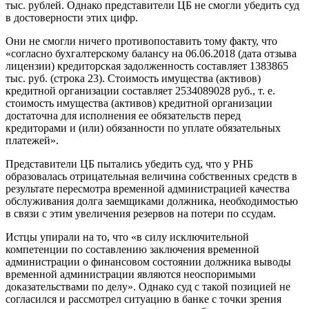
тыс. рублей. Однако представители ЦБ не смогли убедить суд
в достоверности этих цифр.
Они не смогли ничего противопоставить тому факту, что
«согласно бухгалтерскому балансу на 06.06.2018 (дата отзыва
лицензии) кредиторская задолженность составляет 1383865
тыс. руб. (строка 23). Стоимость имущества (активов)
кредитной организации составляет 2534089028 руб., т. е.
стоимость имущества (активов) кредитной организации
достаточна для исполнения ее обязательств перед
кредиторами и (или) обязанности по уплате обязательных
платежей».
Представители ЦБ пытались убедить суд, что у РНБ
образовалась отрицательная величина собственных средств в
результате пересмотра временной администрацией качества
обслуживания долга заемщиками должника, необходимостью
в связи с этим увеличения резервов на потери по ссудам.
Истцы упирали на то, что «в силу исключительной
компетенции по составлению заключения временной
администрации о финансовом состоянии должника выводы
временной администрации являются неоспоримыми
доказательствами по делу». Однако суд с такой позицией не
согласился и рассмотрел ситуацию в банке с точки зрения