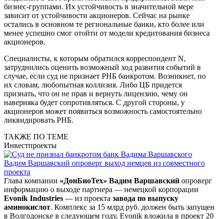
бизнес-группами. Их устойчивость в значительной мере
зависит от устойчивости акционеров. Сейчас на рынке
остались в основном те региональные банки, кто более или
менее успешно смог отойти от модели кредитования бизнеса
акционеров.
Специалисты, к которым обратился корреспондент N,
затруднились оценить возможный ход развития событий в
случае, если суд не признает РНБ банкротом. Возникнет, по
их словам, любопытная коллизия. Либо ЦБ придется
признать, что он не прав и вернуть лицензию, чему он
наверняка будет сопротивляться. С другой стороны, у
акционеров может появиться возможность самостоятельно
ликвидировать РНБ.
ТАКЖЕ ПО ТЕМЕ
Инвестпроекты
Вадим Варшавский опроверг выход немцев из совместного
проекта
Глава компании
«ДонБиоТех» Вадим Варшавский
опроверг
информацию о выходе партнера — немецкой корпорации
Evonik Industries
— из проекта
завода по выпуску
аминокислот
. Комплекс за 15 млрд руб. должен быть запущен
в Волгодонске в следующем году, Evonik вложила в проект 20