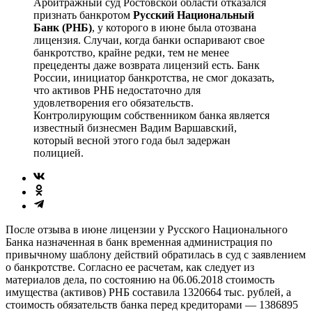
Арбитражный суд Ростовской области отказался
признать банкротом
Русский Национальный
Банк (РНБ)
, у которого в июне была отозвана
лицензия. Случаи, когда банки оспаривают свое
банкротство, крайне редки, тем не менее
прецеденты даже возврата лицензий есть. Банк
России, инициатор банкротства, не смог доказать,
что активов РНБ недостаточно для
удовлетворения его обязательств.
Контролирующим собственником банка является
известный бизнесмен Вадим Варшавский,
который весной этого года был задержан
полицией.
После отзыва в июне лицензии у Русского Национального
Банка назначенная в банк временная администрация по
привычному шаблону действий обратилась в суд с заявлением
о банкротстве. Согласно ее расчетам, как следует из
материалов дела, по состоянию на 06.06.2018 стоимость
имущества (активов) РНБ составила 1320664 тыс. рублей, а
стоимость обязательств банка перед кредиторами — 1386895