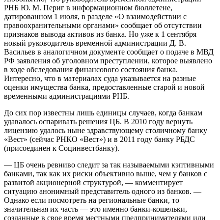
РНБ Ю. М. Периг в информационном бюллетене,
датированном 1 июля, в разделе «О взаимодействии с
правоохранительными органами» сообщает об отсутствии
признаков вывода активов из банка. Но уже к 1 сентября
новый руководитель временной администрации Д. В.
Васильев в аналогичном документе сообщает о подаче в МВД
РФ заявления об уголовном преступлении, которое выявлено
в ходе обследования финансового состояния банка.
Интересно, что в материалах суда указывается на разные
оценки имущества банка, предоставленные старой и новой
временными администрациями РНБ.
До сих пор известны лишь единицы случаев, когда банкам
удавалось оспаривать решения ЦБ. В 2010 году вернуть
лицензию удалось ныне здравствующему столичному банку
«Вест» (сейчас РНКО «Вест») и в 2011 году банку РБДС
(присоединен к Социнвестбанку).
— ЦБ очень ревниво следит за так называемыми кэптивными
банками, так как их риски объективно выше, чем у банков с
развитой акционерной структурой, — комментирует
ситуацию анонимный представитель одного из банков. —
Однако если посмотреть на региональные банки, то
значительная их часть — это именно банки-кошельки,
созданные в свое время местными предпринимателями или