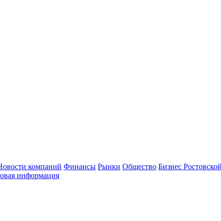
Новости компаний
Финансы
Рынки
Общество
Бизнес Ростовской
овая информация