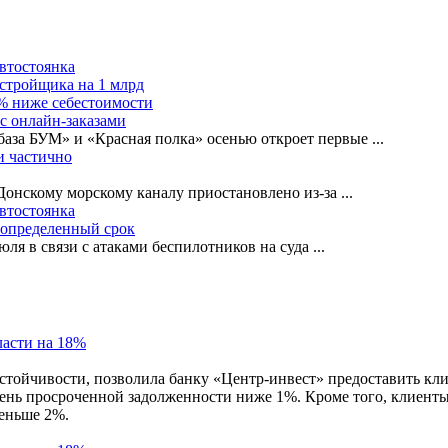
автостоянка
астройщика на 1 млрд
0% ниже себестоимости
с онлайн-заказами
база БУМ» и «Красная полка» осенью откроет первые
...
и частично
-Донскому морскому каналу приостановлено из-за
...
автостоянка
еопределенный срок
ля в связи с атаками беспилотников на суда
...
устойчивости, позволила банку «Центр-инвест» предоставить к
овень просроченной задолженности ниже 1%. Кроме того, клиент
меньше 2%.