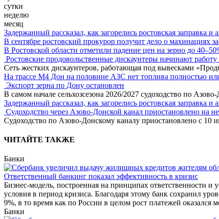
сутки
неделю
месяц
Задержанный рассказал, как загорелись ростовская заправка и 
В сентябре ростовский прокурор получит дело о махинациях з
В Ростовской области отметили падение цен на зерно до 40–5
Ростовские продовольственные дискаунтеры начинают работу 
Сеть жестких дискаунтеров, работающая под вывесками «Прод
На трассе М4 Дон на половине АЗС нет топлива полностью ил
Экспорт зерна по Дону остановлен
В самом начале сельхозсезона 2026/2027 судоходство по Азово
Задержанный рассказал, как загорелись ростовская заправка и 
Судоходство через Азово-Донской канал приостановлено на н
Судоходство по Азово-Донскому каналу приостановлено с 10 ию
ЧИТАЙТЕ ТАКЖЕ
Банки
Ответственный банкинг показал эффективность в кризис
Бизнес-модель, построенная на принципах ответственности и 
условия в период кризиса. Благодаря этому банк сохранил ур
9%, в то время как по России в целом рост платежей оказался 
Банки