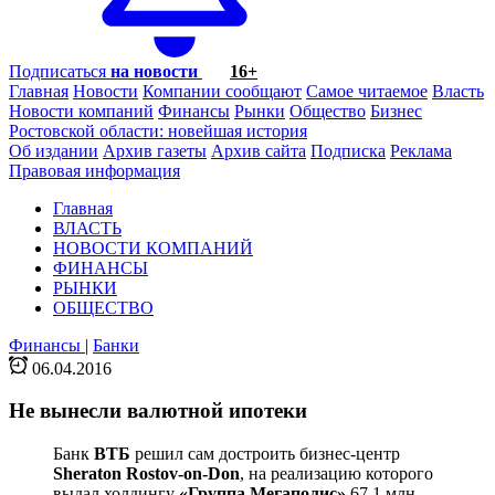
Подписаться
на новости
16+
Главная
Новости
Компании сообщают
Самое читаемое
Власть
Новости компаний
Финансы
Рынки
Общество
Бизнес
Ростовской области: новейшая история
Об издании
Архив газеты
Архив сайта
Подписка
Реклама
Правовая информация
Главная
ВЛАСТЬ
НОВОСТИ КОМПАНИЙ
ФИНАНСЫ
РЫНКИ
ОБЩЕСТВО
Финансы
|
Банки
06.04.2016
Не вынесли валютной ипотеки
Банк
ВТБ
решил сам достроить бизнес-центр
Sheraton Rostov-on-Don
, на реализацию которого
выдал холдингу
«Группа Мегаполис»
67,1 млн