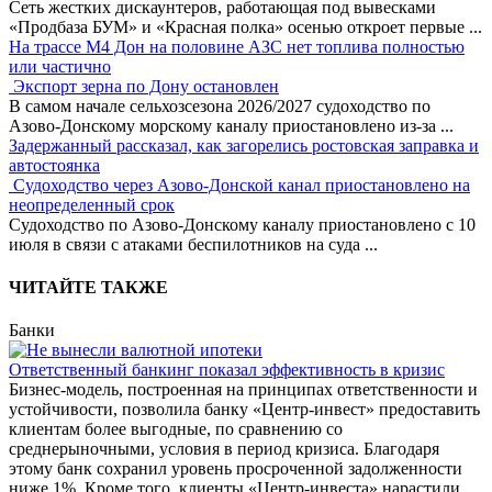
Сеть жестких дискаунтеров, работающая под вывесками
«Продбаза БУМ» и «Красная полка» осенью откроет первые
...
На трассе М4 Дон на половине АЗС нет топлива полностью
или частично
Экспорт зерна по Дону остановлен
В самом начале сельхозсезона 2026/2027 судоходство по
Азово-Донскому морскому каналу приостановлено из-за
...
Задержанный рассказал, как загорелись ростовская заправка и
автостоянка
Судоходство через Азово-Донской канал приостановлено на
неопределенный срок
Судоходство по Азово-Донскому каналу приостановлено с 10
июля в связи с атаками беспилотников на суда
...
ЧИТАЙТЕ ТАКЖЕ
Банки
Ответственный банкинг показал эффективность в кризис
Бизнес-модель, построенная на принципах ответственности и
устойчивости, позволила банку «Центр-инвест» предоставить
клиентам более выгодные, по сравнению со
среднерыночными, условия в период кризиса. Благодаря
этому банк сохранил уровень просроченной задолженности
ниже 1%. Кроме того, клиенты «Центр-инвеста» нарастили