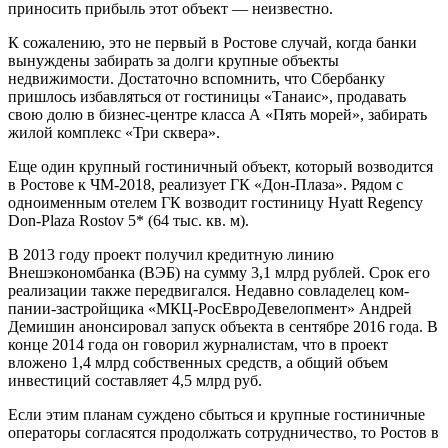
приносить прибыль этот объект — неизвестно.
К сожалению, это не первый в Ростове случай, когда банки
вынуждены забирать за долги крупные объекты
недвижимости. Достаточно вспомнить, что Сбербанку
пришлось избавляться от гостиницы «Танаис», продавать
свою долю в бизнес-центре класса А «Пять морей», забирать
жилой комплекс «Три сквера».
Еще один крупный гостиничный объект, который возводится
в Ростове к ЧМ-2018, реализует ГК «Дон-Плаза». Рядом с
одноименным отелем ГК возводит гостиницу Hyatt Regency
Don-Plaza Rostov 5* (64 тыс. кв. м).
В 2013 году проект получил кредитную линию
Внешэкономбанка (ВЭБ) на сумму 3,1 млрд рублей. Срок его
реализации также передвигался. Недавно совладелец ком­
пании-застройщика «МКЦ-Рос­ЕвроДевелопмент» Андрей
Демишин анонсировал запуск объекта в сентябре 2016 года. В
конце 2014 года он говорил журналистам, что в проект
вложено 1,4 млрд собственных средств, а общий объем
инвестиций составляет 4,5 млрд руб.
Если этим планам суждено сбыться и крупные гостиничные
операторы согласятся продолжать сотрудничес­т­во, то Ростов в