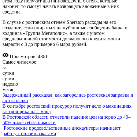
этом году получит два пятизвездочных отеля, которые
наконец-то смогут начать возвращать вложенные в них
средства.
В случае с ростовским отелем Sheratоn расходы на его
создание, если опираться на публичные сообщения банка и
холдинга «Группа Мегаполис», а также с учетом
среднерыночной стоимости долларового кредита могли
вырасти с 3 до примерно 6 млрд рублей.
Просмотров: 4861
Самое читаемое
за
сутки
сутки
неделю
месяц
Задержанный рассказал, как загорелись ростовская заправка и
автостоянка
В сентябре ростовский прокурор получит дело о махинациях
застройщика на 1 млрд
В Ростовской области отметили падение цен на зерно до 40–
50% ниже себестоимости
Ростовские продовольственные дискаунтеры начинают
работу с онлайн-заказами