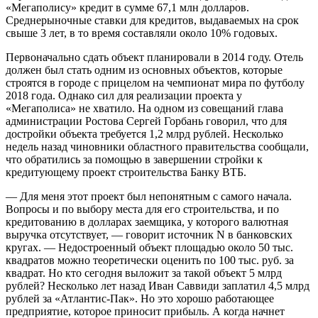
«Мегаполису» кредит в сумме 67,1 млн долларов.
Среднерыночные ставки для кредитов, выдаваемых на срок
свыше 3 лет, в то время составляли около 10% годовых.
Первоначально сдать объект планировали в 2014 году. Отель
должен был стать одним из основных объектов, которые
строятся в городе с прицелом на чемпионат мира по футболу
2018 года. Однако сил для реализации проекта у
«Мегаполиса» не хватило. На одном из совещаний глава
админист­рации Ростова Сергей Горбань говорил, что для
достройки объекта требуется 1,2 млрд рублей. Несколько
недель назад чиновники областного правительства сообщали,
что обратились за помощью в завершении стройки к
кредитующему проект строительства Банку ВТБ.
— Для меня этот проект был непонятным с самого начала.
Вопросы и по выбору места для его строительства, и по
кредитованию в долларах заемщика, у которого валютная
выручка отсутствует, — говорит источник N в банковских
кругах. — Недостроенный объект площадью около 50 тыс.
квадратов можно теоретически оценить по 100 тыс. руб. за
квадрат. Но кто сегодня выложит за такой объект 5 млрд
рублей? Несколько лет назад Иван Саввиди заплатил 4,5 млрд
рублей за «Ат­лан­тис-Пак». Но это хорошо работающее
предприятие, которое приносит прибыль. А когда начнет