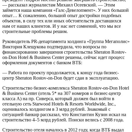
— рассказал журналистам Михаил Осеевский. — Этим
займется наша компания «Галс-Девелоп­мент». У них большой
опыт… К сожалению, большой опыт достройки подобных
объектов, в силу тех или иных обстоятельств доставшихся
нам от наших клиентов. И у нас нет сомнений, что мы все
строительные проблемы решим.
Руководитель PR-департамента холдинга «Группа Мегаполис»
Виктория Клещукова подтвердила, что вопросы по
финансированию завершения строительства Sheraton Rostov-
on-Don Hotel & Business Center решены, сейчас идет процесс
оформления документов с банком ВТБ:
— Работа по проекту продолжается, к концу года бизнес-
центр Sheraton Rostov-on-Don будет сдан в эксплуатацию.
Строительство бизнес-комплекса Sheraton Rostov-on-Don Hotel
& Business Center (отель 5* на 307 номеров и бизнес-центр
класса А) на пр. Сиверса, который должен был войти в
отельную сеть Starwood Ho­tels & Resorts Worldwide, Inc.,
оценивалось холдингом в 3 млрд рублей. Знакомый с
ситуацией банкир рассказал, что Константин Кузин искал на
строительство 4–5 млрд рублей. Поиски велись с 2008 года.
Строительство отеля началось в 2012 году, когда ВТБ выдал