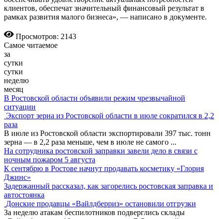
клиентов, обеспечат значительный финансовый результат в
рамках развития малого бизнеса», — написано в документе.
Просмотров: 2143
Самое читаемое
за
сутки
сутки
неделю
месяц
В Ростовской области объявили режим чрезвычайной
ситуации
Экспорт зерна из Ростовской области в июле сократился в 2,2
раза
В июле из Ростовской области экспортировали 397 тыс. тонн
зерна — в 2,2 раза меньше, чем в июле не самого
...
На сотрудника ростовской заправки завели дело в связи с
ночным пожаром 5 августа
К сентябрю в Ростове начнут продавать косметику «Глория
Джинс»
Задержанный рассказал, как загорелись ростовская заправка и
автостоянка
Донские продавцы «Вайлдберриз» остановили отгрузки
За неделю атакам беспилотников подверглись склады