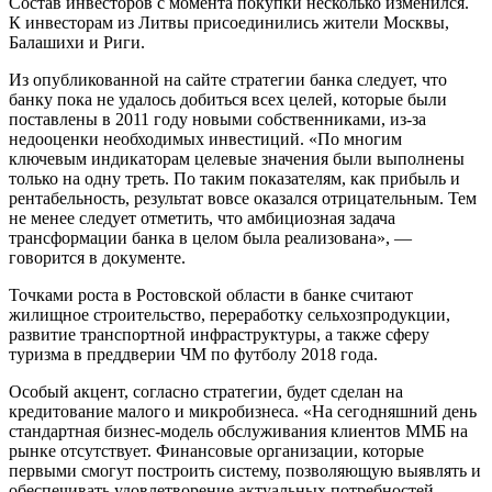
Состав инвесторов с момента покупки несколько изменился.
К инвес­торам из Литвы присоединились жители Москвы,
Балашихи и Риги.
Из опубликованной на сайте стратегии банка следует, что
банку пока не удалось добиться всех целей, которые были
поставлены в 2011 году новыми собственниками, из-за
недооценки необходимых инвестиций. «По многим
ключевым индикаторам целевые значения были выполнены
только на одну треть. По таким показателям, как прибыль и
рентабельность, результат вовсе оказался отрицательным. Тем
не менее следует отметить, что амбициозная задача
трансформации банка в целом была реализована», —
говорится в документе.
Точками роста в Ростовской области в банке считают
жилищное строительство, переработку сельхозпродукции,
развитие транспортной инфраструктуры, а также сферу
туризма в преддверии ЧМ по футболу 2018 года.
Особый акцент, согласно стратегии, будет сделан на
кредитование малого и микробизнеса. «На сегодняшний день
стандартная биз­нес-модель обслуживания клиентов ММБ на
рынке отсутствует. Финансовые организации, которые
первыми смогут построить систему, позволяющую выявлять и
обеспечивать удовлетворение актуальных потребностей