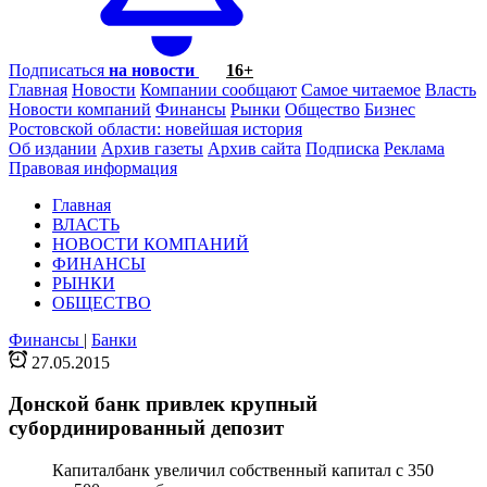
Подписаться
на новости
16+
Главная
Новости
Компании сообщают
Самое читаемое
Власть
Новости компаний
Финансы
Рынки
Общество
Бизнес
Ростовской области: новейшая история
Об издании
Архив газеты
Архив сайта
Подписка
Реклама
Правовая информация
Главная
ВЛАСТЬ
НОВОСТИ КОМПАНИЙ
ФИНАНСЫ
РЫНКИ
ОБЩЕСТВО
Финансы
|
Банки
27.05.2015
Донской банк привлек крупный
субординированный депозит
Капиталбанк увеличил собственный капитал с 350