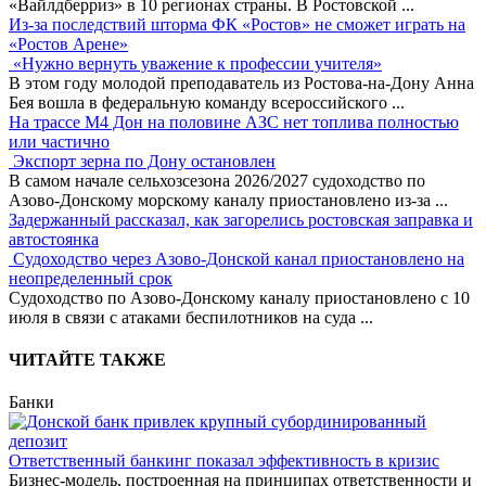
«Вайлдберриз» в 10 регионах страны. В Ростовской
...
Из-за последствий шторма ФК «Ростов» не сможет играть на
«Ростов Арене»
«Нужно вернуть уважение к профессии учителя»
В этом году молодой преподаватель из Ростова-на-Дону Анна
Бея вошла в федеральную команду всероссийского
...
На трассе М4 Дон на половине АЗС нет топлива полностью
или частично
Экспорт зерна по Дону остановлен
В самом начале сельхозсезона 2026/2027 судоходство по
Азово-Донскому морскому каналу приостановлено из-за
...
Задержанный рассказал, как загорелись ростовская заправка и
автостоянка
Судоходство через Азово-Донской канал приостановлено на
неопределенный срок
Судоходство по Азово-Донскому каналу приостановлено с 10
июля в связи с атаками беспилотников на суда
...
ЧИТАЙТЕ ТАКЖЕ
Банки
Ответственный банкинг показал эффективность в кризис
Бизнес-модель, построенная на принципах ответственности и