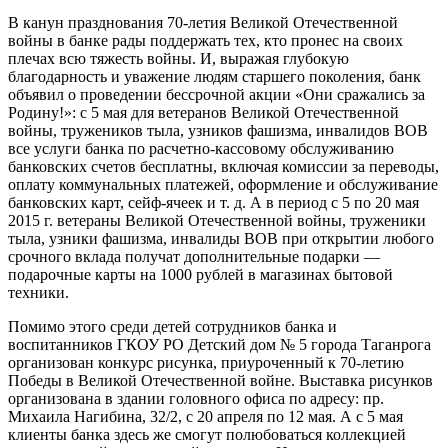
В канун празднования 70-летия Великой Отечественной
войны в банке рады поддержать тех, кто пронес на своих
плечах всю тяжесть войны. И, выражая глубокую
благодарность и уважение людям старшего поколения, банк
объявил о проведении бессрочной акции «Они сражались за
Родину!»: с 5 мая для ветеранов Великой Отечественной
войны, тружеников тыла, узников фашизма, инвалидов ВОВ
все услуги банка по расчетно-кассовому обслуживанию
банковских счетов бесплатны, включая комиссии за переводы,
оплату коммунальных платежей, оформление и обслуживание
банковских карт, сейф-ячеек и т. д. А в период с 5 по 20 мая
2015 г. ветераны Великой Отечественной войны, труженики
тыла, узники фашизма, инвалиды ВОВ при открытии любого
срочного вклада получат дополнительные подарки —
подарочные карты на 1000 рублей в магазинах бытовой
техники.
Помимо этого среди детей сотрудников банка и
воспитанников ГКОУ РО Детский дом № 5 города Таганрога
организован конкурс рисунка, приуроченный к 70-летию
Победы в Великой Отечественной войне. Выставка рисунков
организована в здании головного офиса по адресу: пр.
Михаила Нагибина, 32/2, с 20 апреля по 12 мая. А с 5 мая
клиенты банка здесь же смогут полюбоваться коллекцией