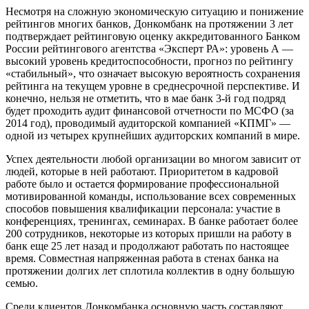
Несмотря на сложную экономическую ситуацию и понижение
рейтингов многих банков, Донкомбанк на протяжении 3 лет
подтверждает рейтинговую оценку аккредитованного Банком
России рейтингового агентства «Эксперт РА»: уровень А —
высокий уровень кредитоспособности, прогноз по рейтингу
«стабильный», что означает высокую вероятность сохранения
рейтинга на текущем уровне в среднесрочной перспективе. И
конечно, нельзя не отметить, что в мае банк 3-й год подряд
будет проходить аудит финансовой отчетности по МСФО (за
2014 год), проводимый аудиторской компанией «КПМГ» —
одной из четырех крупнейших аудиторских компаний в мире.
Успех деятельности любой организации во многом зависит от
людей, которые в ней работают. Приоритетом в кадровой
работе было и остается формирование профессиональной
мотивированной команды, использование всех современных
способов повышения квалификации персонала: участие в
конференциях, тренингах, семинарах. В банке работает более
200 сотрудников, некоторые из которых пришли на работу в
банк еще 25 лет назад и продолжают работать по настоящее
время. Совместная напряженная работа в стенах банка на
протяжении долгих лет сплотила коллектив в одну большую
семью.
Среди клиентов Донкомбанка основную часть составляют