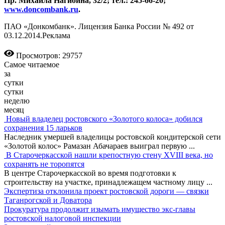
Пр. Михаила Нагибина, 32/2; тел.: 245-66-20;
www.doncombank.ru
.
ПАО «Донкомбанк». Лицензия Банка России № 492 от
03.12.2014.Реклама
Просмотров: 29757
Самое читаемое
за
сутки
сутки
неделю
месяц
Новый владелец ростовского «Золотого колоса» добился
сохранения 15 ларьков
Наследник умершей владелицы ростовской кондитерской сети
«Золотой колос» Рамазан Абачараев выиграл первую
...
В Старочеркасской нашли крепостную стену XVIII века, но
сохранять не торопятся
В центре Старочеркасской во время подготовки к
строительству на участке, принадлежащем частному лицу
...
Экспертиза отклонила проект ростовской дороги — связки
Таганрогской и Доватора
Прокуратура продолжит изымать имущество экс-главы
ростовской налоговой инспекции