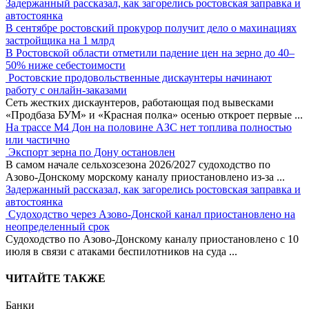
Задержанный рассказал, как загорелись ростовская заправка и
автостоянка
В сентябре ростовский прокурор получит дело о махинациях
застройщика на 1 млрд
В Ростовской области отметили падение цен на зерно до 40–
50% ниже себестоимости
Ростовские продовольственные дискаунтеры начинают
работу с онлайн-заказами
Сеть жестких дискаунтеров, работающая под вывесками
«Продбаза БУМ» и «Красная полка» осенью откроет первые
...
На трассе М4 Дон на половине АЗС нет топлива полностью
или частично
Экспорт зерна по Дону остановлен
В самом начале сельхозсезона 2026/2027 судоходство по
Азово-Донскому морскому каналу приостановлено из-за
...
Задержанный рассказал, как загорелись ростовская заправка и
автостоянка
Судоходство через Азово-Донской канал приостановлено на
неопределенный срок
Судоходство по Азово-Донскому каналу приостановлено с 10
июля в связи с атаками беспилотников на суда
...
ЧИТАЙТЕ ТАКЖЕ
Банки