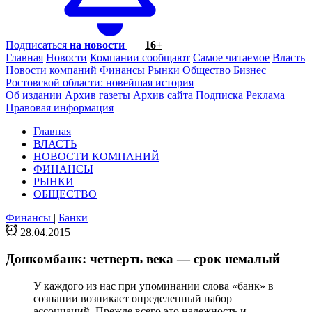
Подписаться
на новости
16+
Главная
Новости
Компании сообщают
Самое читаемое
Власть
Новости компаний
Финансы
Рынки
Общество
Бизнес
Ростовской области: новейшая история
Об издании
Архив газеты
Архив сайта
Подписка
Реклама
Правовая информация
Главная
ВЛАСТЬ
НОВОСТИ КОМПАНИЙ
ФИНАНСЫ
РЫНКИ
ОБЩЕСТВО
Финансы
|
Банки
28.04.2015
Донкомбанк: четверть века — срок немалый
У каждого из нас при упоминании слова «банк» в
сознании возникает определенный набор
ассоциаций. Прежде всего это надежность и