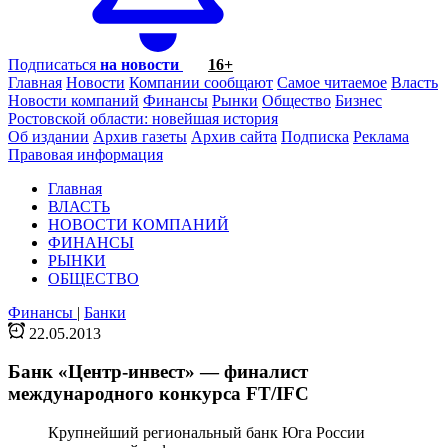
Подписаться
на новости
16+
Главная
Новости
Компании сообщают
Самое читаемое
Власть
Новости компаний
Финансы
Рынки
Общество
Бизнес
Ростовской области: новейшая история
Об издании
Архив газеты
Архив сайта
Подписка
Реклама
Правовая информация
Главная
ВЛАСТЬ
НОВОСТИ КОМПАНИЙ
ФИНАНСЫ
РЫНКИ
ОБЩЕСТВО
Финансы
|
Банки
22.05.2013
Банк «Центр-инвест» — финалист
международного конкурса FT/IFC
Крупнейший региональный банк Юга России