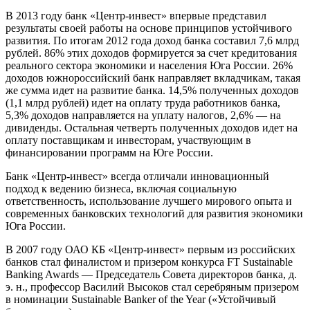
В 2013 году банк «Центр-инвест» впервые представил
результаты своей работы на основе принципов устойчивого
развития. По итогам 2012 года доход банка составил 7,6 млрд
рублей. 86% этих доходов формируется за счет кредитования
реального сектора экономики и населения Юга России. 26%
доходов южнороссийский банк направляет вкладчикам, такая
же сумма идет на развитие банка. 14,5% полученных доходов
(1,1 млрд рублей) идет на оплату труда работников банка,
5,3% доходов направляется на уплату налогов, 2,6% — на
дивиденды. Остальная четверть полученных доходов идет на
оплату поставщикам и инвесторам, участвующим в
финансировании программ на Юге России.
Банк «Центр-инвест» всегда отличали инновационный
подход к ведению бизнеса, включая социальную
ответственность, использование лучшего мирового опыта и
современных банковских технологий для развития экономики
Юга России.
В 2007 году ОАО КБ «Центр-инвест» первым из российских
банков стал финалистом и призером конкурса FT Sustainable
Banking Awards — Председатель Совета директоров банка, д.
э. н., профессор Василий Высоков стал серебряным призером
в номинации Sustainable Banker of the Year («Устойчивый