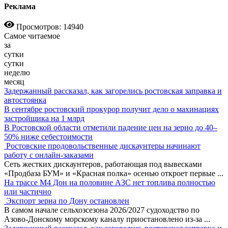
Реклама
Просмотров: 14940
Самое читаемое
за
сутки
сутки
неделю
месяц
Задержанный рассказал, как загорелись ростовская заправка и
автостоянка
В сентябре ростовский прокурор получит дело о махинациях
застройщика на 1 млрд
В Ростовской области отметили падение цен на зерно до 40–
50% ниже себестоимости
Ростовские продовольственные дискаунтеры начинают
работу с онлайн-заказами
Сеть жестких дискаунтеров, работающая под вывесками
«Продбаза БУМ» и «Красная полка» осенью откроет первые
...
На трассе М4 Дон на половине АЗС нет топлива полностью
или частично
Экспорт зерна по Дону остановлен
В самом начале сельхозсезона 2026/2027 судоходство по
Азово-Донскому морскому каналу приостановлено из-за
...