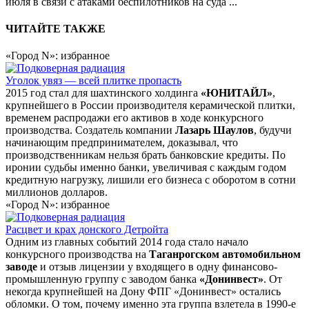
июля в связи с атаками беспилотников на суда
...
ЧИТАЙТЕ ТАКЖЕ
«Город N»: избранное
Уголок увяз — всей плитке пропасть
2015 год стал для шахтинского холдинга
«ЮНИТАЙЛ»
,
крупнейшего в России производителя керамической плитки,
временем распродажи его активов в ходе конкурсного
производства. Создатель компании
Лазарь Шаулов
, будучи
начинающим предпринимателем, доказывал, что
производственникам нельзя брать банковские кредиты. По
иронии судьбы именно банки, увеличивая с каждым годом
кредитную нагрузку, лишили его бизнеса с оборотом в сотни
миллионов долларов.
«Город N»: избранное
Расцвет и крах донского Детройта
Одним из главных событий 2014 года стало начало
конкурсного производства на
Таганрогском автомобильном
заводе
и отзыв лицензии у входящего в одну финансово-
промышленную группу с заводом банка
«Донинвест»
. От
некогда крупнейшей на Дону ФПГ «Донинвест» остались
обломки. О том, почему именно эта группа взлетела в 1990-е