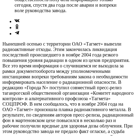
сегодня, спустя два года после аварии и вопреки
воле руководства завода.
Нынешней осенью с территории ОАО «Тагмет» вывезли
радиоактивные отходы. Этим закончилась ликвидация
последствий происшедшего в ноябре 2004 года резкого
повышения уровня радиа­ции в одном из цехов предприя­тия.
Все это время информация о случившемся не выходила за
рамки документооборота между уполномоченными
инстанциями вопреки требованиям закона о необходимости
информировать население о радиационной опасности. В
редакцию «Города N» поступил совместный пресс-релиз
таганрогской общественной организации «Комитет народного
контроля» и альтернативного профсоюза «Тагмета»
СОЦПРОФ. В нем сообщалось, что в ноябре 2004 года на
ОАО «Тагмет» произошла плавка радиоактивного металла. В
результате, по сведениям авторов пресс-релиза, радиационный
фон в мартеновском цехе повысился в несколько раз и
рабочие получили вредные для здоровья дозы облучения. При
этом руководство завода не предало факт огласке, а судьба