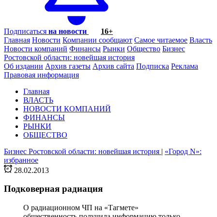
Подписаться
на новости
16+
Главная
Новости
Компании сообщают
Самое читаемое
Власть
Новости компаний
Финансы
Рынки
Общество
Бизнес
Ростовской области: новейшая история
Об издании
Архив газеты
Архив сайта
Подписка
Реклама
Правовая информация
Главная
ВЛАСТЬ
НОВОСТИ КОМПАНИЙ
ФИНАНСЫ
РЫНКИ
ОБЩЕСТВО
Бизнес Ростовской области: новейшая история
|
«Город N»:
избранное
28.02.2013
Подковерная радиация
О радиационном ЧП на «Тагмете»
общественность получила информацию только