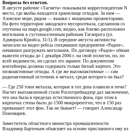
Вопросы без ответов.
В августе рабочие «Тагмета» показывали корреспондентам N
место, где якобы находится хранилище отходов. За ним —
Азовское море, рядом — вышки с мощными прожекторами.
На фото территории заводского мусороотвала, сделанном со
спутника на maps.google.com, видно, как близко расположен
могильник к густонаселенным районам Таганрога (ул.
Адмирала Крюйса, 31/1). В середине августа активисты
записали на видео рейсы спецмашин предприя­тия «Радон»,
начавших разгружать могильник. По договору «Радон» обязан
вывезти отходы до 1 декабря 2006 г. на свой полигон, но, по
всей видимости, он сделал это заранее. По документам
контейнеры должны содержать только битый кирпич. Это
низкоактивные отходы. А где же высокоактивные — сам
радиоактивный источник и металл, среди которого он был?
— Где 250 тонн металла, которые в тот день плавили в печи?
Насчет выплавленной стали Роспотребнадзор дал заключение,
что она была в пределах естественного фона, при этом в
кирпичах стены было до 1500 микрорентген, что в 150 раз
превышает этот фон. Так не бывает! — говорит Александр
Пономарев.
Заместитель областного министра промышленности
Владимир Бартеньев объясняет на основе присланного ему из