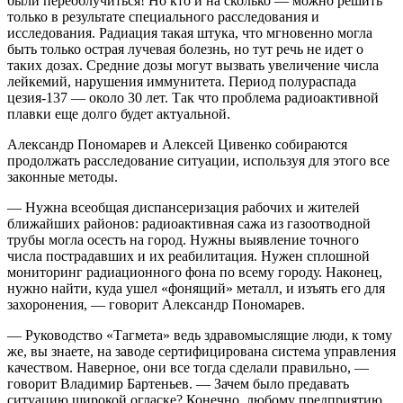
были переоблучиться! Но кто и на сколько — можно решить
только в результате специального расследования и
исследования. Радиация такая штука, что мгновенно могла
быть только острая лучевая болезнь, но тут речь не идет о
таких дозах. Средние дозы могут вызвать увеличение числа
лейкемий, нарушения иммунитета. Период полураспада
цезия-137 — около 30 лет. Так что проблема радиоактивной
плавки еще долго будет актуальной.
Александр Пономарев и Алексей Цивенко собираются
продолжать расследование ситуации, используя для этого все
законные методы.
— Нужна всеобщая диспансеризация рабочих и жителей
ближайших районов: радиоактивная сажа из газоотводной
трубы могла осесть на город. Нужны выявление точного
числа пострадавших и их реабилитация. Нужен сплошной
мониторинг радиационного фона по всему городу. Наконец,
нужно найти, куда ушел «фонящий» металл, и изъять его для
захоронения, — говорит Александр Пономарев.
— Руководство «Тагмета» ведь здравомыслящие люди, к тому
же, вы знаете, на заводе сертифицирована система управления
качеством. Наверное, они все тогда сделали правильно, —
говорит Владимир Бартеньев. — Зачем было предавать
ситуацию широкой огласке? Конечно, любому предприятию,