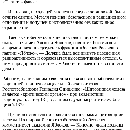
«Тагмета» факса:
— Из плавки, находящейся в печи перед ее остановкой, были
отлиты слитки. Металл признан безопасным в радиационном
отношении и допущен к использованию без каких-либо
ограничений.
— Такого, чтобы металл в печи остался чистым, не может
быть, — считает Алексей Яблоков, советник Российской
академии наук, председатель фракции «Зеленая Россия» в
партии «Яблоко». — Должна была возникнуть наведенная
радиоактивность и образоваться высокоактивные отходы. С
ними предприятия системы «Радон» не имеют права ничего
делать.
Рабочим, написавшим заявления о связи своих заболеваний с
радиацией, пришел официальный ответ от главы
Роспотребнадзора Геннадия Онищенко: «Щитовидная железа
является «критическим органом» при воздействии
радионуклида йод-131, в данном случае загрязнителем был
цезий-137».
— Цезий действительно вряд ли связан с раком щитовидной
железы. Но широкий спектр заболеваний обеспечен, —
комментирует академик Яблоков. — Конечно, люди должны