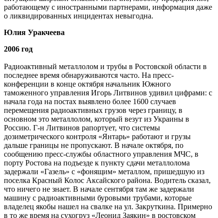
работающему с ино­странными партнерами, информация даже
о ликвидированных инцидентах невыгодна.
Юлия Уракчеева
2006 год
Радиоактивный металлолом и трубы в Ростовской области в
последнее время обнаруживаются часто. На пресс-
конференции в конце октября начальник Южного
таможенного управления Игорь Литвинов удивил цифрами: с
начала года на постах выявлено более 1600 случаев
перемещения радиоактивных грузов через границу, в
основном это металлолом, который везут из Украины в
Россию. Г-н Литвинов рапортует, что системы
дозиметрического контроля «Янтарь» работают и грузы
дальше границы не пропускают. В начале октября, по
сообщению пресс-службы областного управления МЧС, в
порту Ростова на подъезде к пункту сдачи металлолома
задержали «Газель» с «фонящим» металлом, пришедшую из
поселка Красный Колос Аксайского района. Водитель сказал,
что ничего не знает. В начале сентября там же задержали
машину с радиоактивными буровыми трубами, которые
владелец якобы нашел на свалке на ул. Закруткина. Примерно
в то же время на сухогруз «Леонид Заякин» в рос­товском