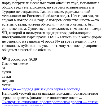
порту погрузили несколько тонн опасных труб, попавших в
общую груду металлолома, но вовремя остановились и в
Турцию не отправили. Так или иначе, радиоактивный
металлолом по Ростовской области ходит. Нет гарантии, что
случай в ноябре 2004 года, о котором общественность — то
есть мы с вами, жители области, — ничего не знала, был
единственным. Существует возможность тихо замести следы
ЧП, которой и пользуются предприятия, работающие с
иностранными партнерами. ОАО «Тагмет» ни в какой форме
не ответило на запросы «Города N» за все те недели, пока
готовилась публикация: увы, по закону частное предприятие
общаться с газетой не обязано.
Просмотров: 9639
Самое читаемое
за
сутки
сутки
неделю
месяц
Блокада — подвод для закупок зерна в госфонд
Неплохой урожай давал надежду донским производителям
зерна поправить финансовое положение после
...
Экспертиза отклонила проект ростовской дороги — связки