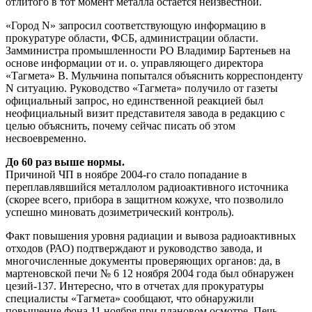
отлитого в тот момент металла остается неизвестной.
«Город N» запросил соответ­ствующую информацию в
прокуратуре области, ФСБ, администрации области.
Замминистра промышленности РО Владимир Бартеньев на
основе информации от и. о. управляющего директора
«Тагмета» В. Мульчина попытался объяснить корреспонденту
N ситуацию. Руководство «Тагмета» получило от газеты
официальный запрос, но единственной реакцией был
неофициальный визит представителя завода в редакцию с
целью объяснить, почему сейчас писать об этом
несвоевременно.
До 60 раз выше нормы.
Причиной ЧП в ноябре 2004-го стало попадание в
переплавлявшийся металлолом радиоактивного источника
(скорее всего, прибора в защитном кожухе, что позволило
успешно миновать дозиметрический конт­роль).
Факт повышения уровня радиации и вывоза радиоактивных
отходов (РАО) подтверждают и руководство завода, и
многочисленные документы проверяющих органов: да, в
мартеновской печи № 6 12 ноября 2004 года был обнаружен
цезий-137. Интересно, что в отчетах для прокуратуры
специалисты «Тагмета» сообщают, что обнаружили
повышение фона 11 ноября при плановом осмот­ре. Печь