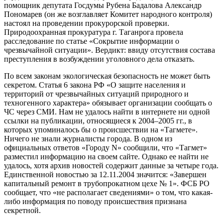
помощник депутата Госдумы Рубена Бадалова Александр
Пономарев (он же возглавляет Комитет народного контроля)
настоял на проведении прокурорской проверки.
Природоохранная прокуратура г. Таганрога провела
расследование по статье «Сокрытие информации о
чрезвычайной ситуации». Вердикт: ввиду отсутствия состава
преступления в возбуждении уголовного дела отказать.
По всем законам экологическая безопасность не может быть
секретом. Статья 6 закона РФ «О защите населения и
территорий от чрезвычайных ситуаций природного и
техногенного характера» обязывает организации сообщать о
ЧС через СМИ. Нам не удалось найти в интернете ни одной
ссылки на публикации, относящиеся к 2004–2005 гг., в
которых упоминалось бы о происшествии на «Тагмете».
Ничего не знали журналисты города. В одном из
официальных ответов «Городу N» сообщили, что «Тагмет»
разместил информацию на своем сайте. Однако ее найти не
удалось, хотя архив новостей содержит данные за четыре года.
Единственной новостью за 12.11.2004 значится: «Завершен
капитальный ремонт в трубопрокатном цехе № 1». ФСБ РО
сообщает, что «не располагает сведениями» о том, что какая-
либо информация по поводу происшествия признана
секретной.