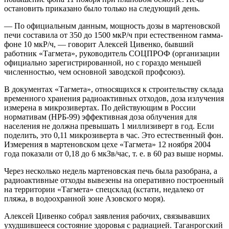
остановить приказано было только на следующий день.
— По официальным данным, мощность дозы в мартеновской
печи составила от 350 до 1500 мкР/ч при естественном гамма-
фоне 10 мкР/ч, — говорит Алексей Цивенко, бывший
работник «Тагмета», руководитель СОЦПРОФ (организации
официально зарегистрированной, но с гораздо меньшей
численностью, чем основной заводской профсоюз).
В документах «Тагмета», относящихся к строительству склада
временного хранения радиоактивных отходов, доза излучения
измерена в микрозивертах. По действующим в России
нормативам (НРБ-99) эффективная доза облучения для
населения не должна превышать 1 миллизиверт в год. Если
поделить, это 0,11 микрозиверта в час. Это естественный фон.
Измерения в мартеновском цехе «Тагмета» 12 ноября 2004
года показали от 0,18 до 6 мкЗв/час, т. е. в 60 раз выше нормы.
Через несколько недель мартеновская печь была разобрана, а
радиоактивные отходы вывезены на оперативно построенный
на территории «Тагмета» спецсклад (кстати, недалеко от
пляжа, в водоохранной зоне Азовского моря).
Алексей Цивенко собрал заявления рабочих, связывавших
ухудшившееся состояние здоровья с радиацией. Таганрогский