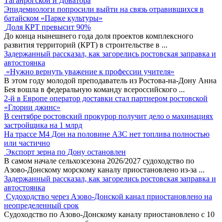
Таганрогской и Доватора
Эпидемиологи попросили выйти на связь отравившихся в
батайском «Парке культуры»
Доля КРТ превысит 90%
До конца нынешнего года доля проектов комплексного
развития территорий (КРТ) в строительстве в
...
Задержанный рассказал, как загорелись ростовская заправка и
автостоянка
«Нужно вернуть уважение к профессии учителя»
В этом году молодой преподаватель из Ростова-на-Дону Анна
Бея вошла в федеральную команду всероссийского
...
2-й в Европе оператор доставки стал партнером ростовской
«Глории джинс»
В сентябре ростовский прокурор получит дело о махинациях
застройщика на 1 млрд
На трассе М4 Дон на половине АЗС нет топлива полностью
или частично
Экспорт зерна по Дону остановлен
В самом начале сельхозсезона 2026/2027 судоходство по
Азово-Донскому морскому каналу приостановлено из-за
...
Задержанный рассказал, как загорелись ростовская заправка и
автостоянка
Судоходство через Азово-Донской канал приостановлено на
неопределенный срок
Судоходство по Азово-Донскому каналу приостановлено с 10