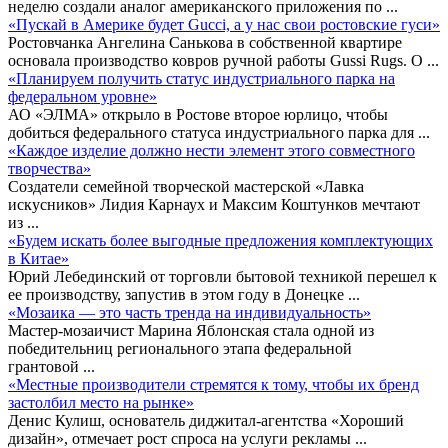
неделю создали аналог американского приложения по
...
«Пускай в Америке будет Gucci, а у нас свои ростовские гуси»
Ростовчанка Ангелина Санькова в собственной квартире
основала производство ковров ручной работы Gussi Rugs. О
...
«Планируем получить статус индустриального парка на
федеральном уровне»
АО «ЭЛМА» открыло в Ростове второе юрлицо, чтобы
добиться федерального статуса индустриального парка для
...
«Каждое изделие должно нести элемент этого совместного
творчества»
Создатели семейной творческой мастерской «Лавка
искусников» Лидия Карнаух и Максим Коштунков мечтают
из
...
«Будем искать более выгодные предложения комплектующих
в Китае»
Юрий Лебединский от торговли бытовой техникой перешел к
ее производству, запустив в этом году в Донецке
...
«Мозаика — это часть тренда на индивидуальность»
Мастер-мозаичист Марина Яблонская стала одной из
победительниц регионального этапа федеральной
грантовой
...
«Местные производители стремятся к тому, чтобы их бренд
застолбил место на рынке»
Денис Кулиш, основатель диджитал-агентства «Хороший
дизайн», отмечает рост спроса на услуги рекламы
...