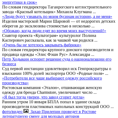
энергетики в срок»
По словам гендиректора Таганрогского котлостроительного
завода «Красный котельщик» Михаила Клугмана
...
«Люди будут узнавать по моим бусинам историю, а не меня»
Изделия мастерской Марии Шаровой — от недорогих детских
оберегов до эксклюзива стоимостью в несколько
...
«Обожаю, когда люди едят во время моих выступлений!»
Соавтор проекта «Культограм» культуролог Полина
Касперович рассказала, как за чашкой чая родился
...
«Очень бы не хотелось закрывать фабрики»
По словам гендиректора крупного донского производителя и
продавца одежды «Элис Фэшн Рус» Александра
...
Петр Ходыкин оспорит решение суда о национализации его
бизнеса
Суд первой инстанции удовлетворил иск Генпрокуратуры о
взыскании 100% долей экспортера ООО «Родные поля»
...
«Потребители все чаще выбирают одежду российского
производства»
Ростовская компания «Эталон», отшивающая женскую
одежду для бренда Charmstore, увеличивает число
...
«Я был тогда уверен, что завод сгорит дотла»
Ранним утром 10 января БПЛА попал в здание склада
производителя пластиковых напольных конструкций ООО
...
фото/видео
Захар Прилепин проведет в Ростове
литературную смену для молодых авторов