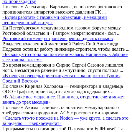
их производству
По словам Александра Варламова, основателя ростовского
производителя аппаратов высокого давления ГК
...
«Будем работать с газовыми объектами, имеющими
неопределенный статус»
На Петербургском международном газовом форуме между
Ростовской областью и «Газпром межрегионгазом» был
...
Ростовский инженер-строитель решил одевать гномов
Владелец кожевенной мастерской Padres Craft Александр
Подрезов оставил работу инженера-строителя, чтобы делать
...
«Бывало, что стопа на протезе ломалась. Например, в Африке
я ее заливал клеем»
Во время командировки в Сирию Сергей Сазонов лишился
ноги. Несмотря на ранение и ампутацию, спустя полгода
...
«В первую очередь ориентируемся на экспорт: это Турция,
Средний Восток»
По словам Кирилла Холодова — гендиректора и владельца
ООО «Графит», производителя углеродосодержащих
...
«В Африке все медленнее. Например, открытие счета может
занять до трех месяцев»
По словам Акима Талибова, основателя международного
трейдера сельхозпродукции AGS с ростовскими корнями
...
«Сделать что-то похожее на Notion — уже круто, а сделать это
за неделю — сверхрезультат»
Программисты из таганрогской IT-компании FullHouseIT за