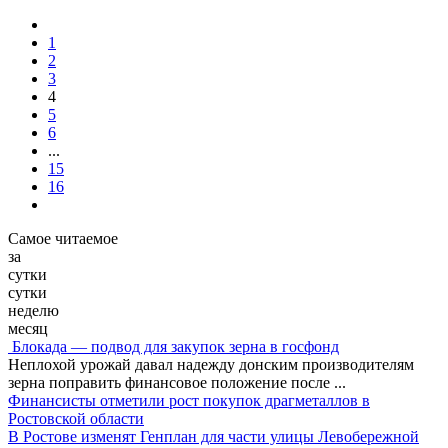
1
2
3
4
5
6
...
15
16
Самое читаемое
за
сутки
сутки
неделю
месяц
Блокада — подвод для закупок зерна в госфонд
Неплохой урожай давал надежду донским производителям
зерна поправить финансовое положение после
...
Финансисты отметили рост покупок драгметаллов в
Ростовской области
В Ростове изменят Генплан для части улицы Левобережной