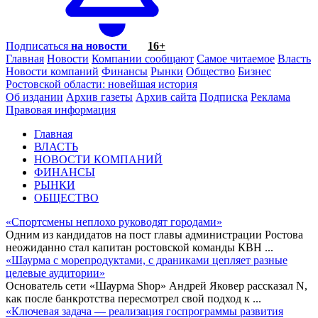
Подписаться
на новости
16+
Главная
Новости
Компании сообщают
Самое читаемое
Власть
Новости компаний
Финансы
Рынки
Общество
Бизнес
Ростовской области: новейшая история
Об издании
Архив газеты
Архив сайта
Подписка
Реклама
Правовая информация
Главная
ВЛАСТЬ
НОВОСТИ КОМПАНИЙ
ФИНАНСЫ
РЫНКИ
ОБЩЕСТВО
«Спортсмены неплохо руководят городами»
Одним из кандидатов на пост главы администрации Ростова
неожиданно стал капитан ростовской команды КВН
...
«Шаурма с морепродуктами, с драниками цепляет разные
целевые аудитории»
Основатель сети «Шаурма Shop» Андрей Яковер рассказал N,
как после банкротства пересмотрел свой подход к
...
«Ключевая задача — реализация госпрограммы развития