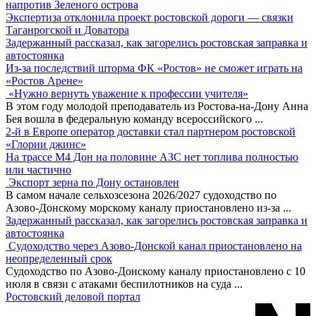
напротив Зеленого острова
Экспертиза отклонила проект ростовской дороги — связки
Таганрогской и Доватора
Задержанный рассказал, как загорелись ростовская заправка и
автостоянка
Из-за последствий шторма ФК «Ростов» не сможет играть на
«Ростов Арене»
«Нужно вернуть уважение к профессии учителя»
В этом году молодой преподаватель из Ростова-на-Дону Анна
Бея вошла в федеральную команду всероссийского
...
2-й в Европе оператор доставки стал партнером ростовской
«Глории джинс»
На трассе М4 Дон на половине АЗС нет топлива полностью
или частично
Экспорт зерна по Дону остановлен
В самом начале сельхозсезона 2026/2027 судоходство по
Азово-Донскому морскому каналу приостановлено из-за
...
Задержанный рассказал, как загорелись ростовская заправка и
автостоянка
Судоходство через Азово-Донской канал приостановлено на
неопределенный срок
Судоходство по Азово-Донскому каналу приостановлено с 10
июля в связи с атаками беспилотников на суда
...
Ростовский деловой портал