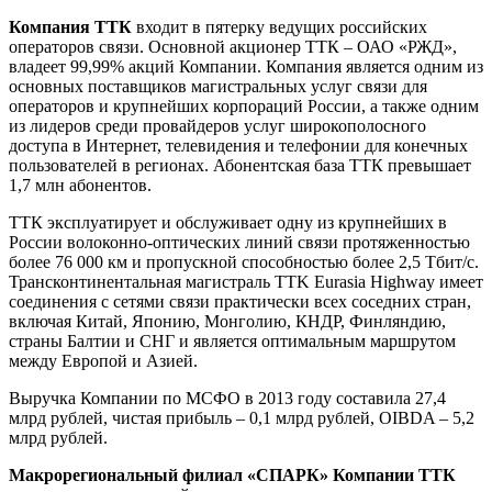
Компания ТТК
входит в пятерку ведущих российских
операторов связи. Основной акционер ТТК – ОАО «РЖД»,
владеет 99,99% акций Компании. Компания является одним из
основных поставщиков магистральных услуг связи для
операторов и крупнейших корпораций России, а также одним
из лидеров среди провайдеров услуг широкополосного
доступа в Интернет, телевидения и телефонии для конечных
пользователей в регионах. Абонентская база ТТК превышает
1,7 млн абонентов.
ТТК эксплуатирует и обслуживает одну из крупнейших в
России волоконно-оптических линий связи протяженностью
более 76 000 км и пропускной способностью более 2,5 Тбит/с.
Трансконтинентальная магистраль TTK Eurasia Highway имеет
соединения с сетями связи практически всех соседних стран,
включая Китай, Японию, Монголию, КНДР, Финляндию,
страны Балтии и СНГ и является оптимальным маршрутом
между Европой и Азией.
Выручка Компании по МСФО в 2013 году составила 27,4
млрд рублей, чистая прибыль – 0,1 млрд рублей, OIBDA – 5,2
млрд рублей.
Макрорегиональный филиал «СПАРК» Компании ТТК