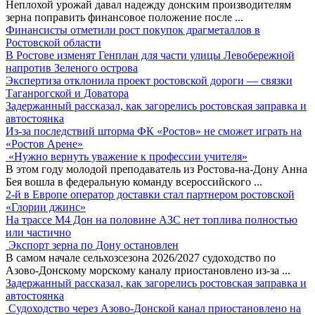
Неплохой урожай давал надежду донским производителям
зерна поправить финансовое положение после
...
Финансисты отметили рост покупок драгметаллов в
Ростовской области
В Ростове изменят Генплан для части улицы Левобережной
напротив Зеленого острова
Экспертиза отклонила проект ростовской дороги — связки
Таганрогской и Доватора
Задержанный рассказал, как загорелись ростовская заправка и
автостоянка
Из-за последствий шторма ФК «Ростов» не сможет играть на
«Ростов Арене»
«Нужно вернуть уважение к профессии учителя»
В этом году молодой преподаватель из Ростова-на-Дону Анна
Бея вошла в федеральную команду всероссийского
...
2-й в Европе оператор доставки стал партнером ростовской
«Глории джинс»
На трассе М4 Дон на половине АЗС нет топлива полностью
или частично
Экспорт зерна по Дону остановлен
В самом начале сельхозсезона 2026/2027 судоходство по
Азово-Донскому морскому каналу приостановлено из-за
...
Задержанный рассказал, как загорелись ростовская заправка и
автостоянка
Судоходство через Азово-Донской канал приостановлено на