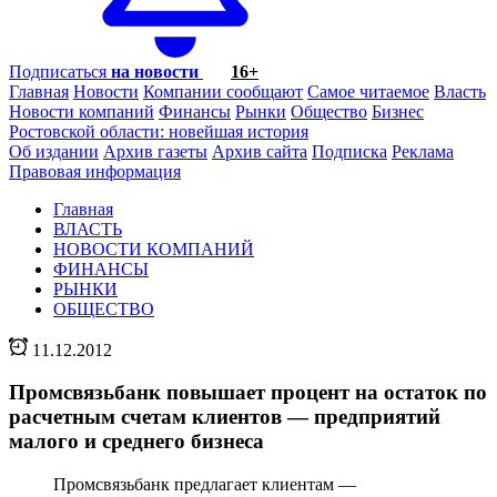
Подписаться
на новости
16+
Главная
Новости
Компании сообщают
Самое читаемое
Власть
Новости компаний
Финансы
Рынки
Общество
Бизнес
Ростовской области: новейшая история
Об издании
Архив газеты
Архив сайта
Подписка
Реклама
Правовая информация
Главная
ВЛАСТЬ
НОВОСТИ КОМПАНИЙ
ФИНАНСЫ
РЫНКИ
ОБЩЕСТВО
11.12.2012
Промсвязьбанк повышает процент на остаток по
расчетным счетам клиентов — предприятий
малого и среднего бизнеса
Промсвязьбанк предлагает клиентам —