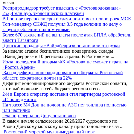
месяц
Росприроднадзор требует взыскать с «Ростовводоканала»
252,4 млн руб. экологических платежей
В Ростове перенесли сроки сдачи почти всех новостроек МСК
Топ-менеджер СКЖД получил 3,5 года колонии по делу о
злоупотреблении полномочиями
Более 670 заявлений на выплаты после атак БПЛА обработали
власти Таганрога
Донские продавцы «Вайлдберриз» остановили отгрузки
За неделю атакам беспилотников подверглись склады
«Вайлдберриз» в 10 регионах страны. В Ростовской
...
Из-за последствий шторма ФК «Ростов» не сможет играть на
«Ростов Арене»
За год дефицит консолидированного бюджета Ростовской
области сократился почти на 22%
Дефицит консолидированного бюджета Ростовской области,
который включает в себя бюджет региона и его
...
2-й в Европе оператор доставки стал партнером ростовской
«Глории джинс»
На трассе М4 Дон на половине АЗС нет топлива полностью
или частично
Экспорт зерна по Дону остановлен
В самом начале сельхозсезона 2026/2027 судоходство по
Азово-Донскому морскому каналу приостановлено из-за
...
Ростовский морской мультимодальный порт