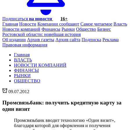
Подписаться
на новости
16+
Главная
Новости
Компании сообщают
Самое читаемое
Власть
Новости компаний
Финансы
Рынки
Общество
Бизнес
Ростовской области: новейшая история
Об издании
Архив газеты
Архив сайта
Подписка
Реклама
Правовая информация
Главная
ВЛАСТЬ
НОВОСТИ КОМПАНИЙ
ФИНАНСЫ
РЫНКИ
ОБЩЕСТВО
09.07.2012
Промсвязьбанк: получить кредитную карту за
один визит
Промсвязьбанк вводит технологию «Один визит»,
благодаря которой для оформления и получения