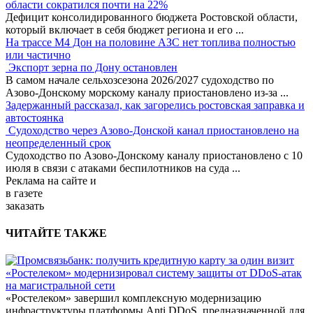
области сократился почти на 22%
Дефицит консолидированного бюджета Ростовской области,
который включает в себя бюджет региона и его
...
На трассе М4 Дон на половине АЗС нет топлива полностью
или частично
Экспорт зерна по Дону остановлен
В самом начале сельхозсезона 2026/2027 судоходство по
Азово-Донскому морскому каналу приостановлено из-за
...
Задержанный рассказал, как загорелись ростовская заправка и
автостоянка
Судоходство через Азово-Донской канал приостановлено на
неопределенный срок
Судоходство по Азово-Донскому каналу приостановлено с 10
июля в связи с атаками беспилотников на суда
...
Реклама
на сайте и
в газете
заказать
ЧИТАЙТЕ ТАКЖЕ
«Ростелеком» модернизировал систему защиты от DDoS-атак
на магистральной сети
«Ростелеком» завершил комплексную модернизацию
инфраструктуры платформы Anti DDoS, предназначенной для