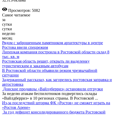
3251.Реклама
Просмотров: 5082
Самое читаемое
за
сутки
сутки
неделю
месяц
Рядом с заброшенным памятником архитектуры в центре
Ростова ввели спецрежим
Липецкая компания построила в Ростовской области склад 8
тыс. кв. м
Ростовская область решит, открыть ли выделенку
туристическим и заказным автобусам
В Ростовской области объявили режим чрезвычайной
ситуации
Задержанный рассказал, как загорелись ростовская заправка и
автостоянка
Донские продавцы «Вайлдберриз» остановили отгрузки
За неделю атакам беспилотников подверглись склады
«Вайлдберриз» в 10 регионах страны. В Ростовской
...
Из-за последствий шторма ФК «Ростов» не сможет играть на
«Ростов Арене»
За год дефицит консолидированного бюджета Ростовской