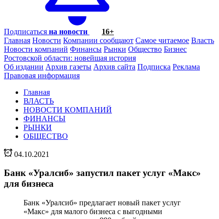
Подписаться
на новости
16+
Главная
Новости
Компании сообщают
Самое читаемое
Власть
Новости компаний
Финансы
Рынки
Общество
Бизнес
Ростовской области: новейшая история
Об издании
Архив газеты
Архив сайта
Подписка
Реклама
Правовая информация
Главная
ВЛАСТЬ
НОВОСТИ КОМПАНИЙ
ФИНАНСЫ
РЫНКИ
ОБЩЕСТВО
04.10.2021
Банк «Уралсиб» запустил пакет услуг «Макс»
для бизнеса
Банк «Уралсиб» предлагает новый пакет услуг
«Макс» для малого бизнеса с выгодными