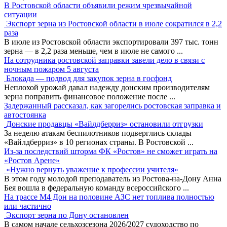
В Ростовской области объявили режим чрезвычайной
ситуации
Экспорт зерна из Ростовской области в июле сократился в 2,2
раза
В июле из Ростовской области экспортировали 397 тыс. тонн
зерна — в 2,2 раза меньше, чем в июле не самого
...
На сотрудника ростовской заправки завели дело в связи с
ночным пожаром 5 августа
Блокада — подвод для закупок зерна в госфонд
Неплохой урожай давал надежду донским производителям
зерна поправить финансовое положение после
...
Задержанный рассказал, как загорелись ростовская заправка и
автостоянка
Донские продавцы «Вайлдберриз» остановили отгрузки
За неделю атакам беспилотников подверглись склады
«Вайлдберриз» в 10 регионах страны. В Ростовской
...
Из-за последствий шторма ФК «Ростов» не сможет играть на
«Ростов Арене»
«Нужно вернуть уважение к профессии учителя»
В этом году молодой преподаватель из Ростова-на-Дону Анна
Бея вошла в федеральную команду всероссийского
...
На трассе М4 Дон на половине АЗС нет топлива полностью
или частично
Экспорт зерна по Дону остановлен
В самом начале сельхозсезона 2026/2027 судоходство по