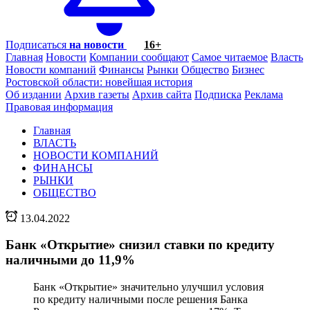
Подписаться
на новости
16+
Главная
Новости
Компании сообщают
Самое читаемое
Власть
Новости компаний
Финансы
Рынки
Общество
Бизнес
Ростовской области: новейшая история
Об издании
Архив газеты
Архив сайта
Подписка
Реклама
Правовая информация
Главная
ВЛАСТЬ
НОВОСТИ КОМПАНИЙ
ФИНАНСЫ
РЫНКИ
ОБЩЕСТВО
13.04.2022
Банк «Открытие» снизил ставки по кредиту
наличными до 11,9%
Банк «Открытие» значительно улучшил условия
по кредиту наличными после решения Банка