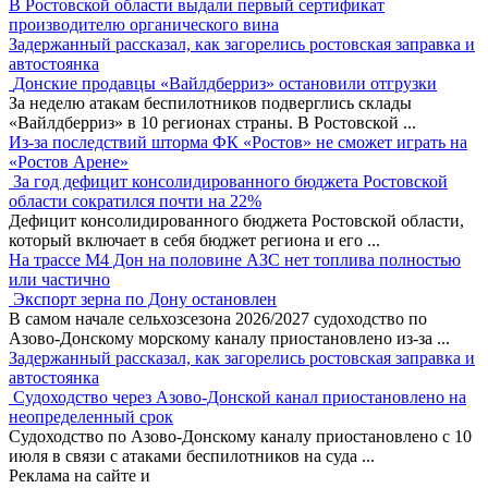
В Ростовской области выдали первый сертификат
производителю органического вина
Задержанный рассказал, как загорелись ростовская заправка и
автостоянка
Донские продавцы «Вайлдберриз» остановили отгрузки
За неделю атакам беспилотников подверглись склады
«Вайлдберриз» в 10 регионах страны. В Ростовской
...
Из-за последствий шторма ФК «Ростов» не сможет играть на
«Ростов Арене»
За год дефицит консолидированного бюджета Ростовской
области сократился почти на 22%
Дефицит консолидированного бюджета Ростовской области,
который включает в себя бюджет региона и его
...
На трассе М4 Дон на половине АЗС нет топлива полностью
или частично
Экспорт зерна по Дону остановлен
В самом начале сельхозсезона 2026/2027 судоходство по
Азово-Донскому морскому каналу приостановлено из-за
...
Задержанный рассказал, как загорелись ростовская заправка и
автостоянка
Судоходство через Азово-Донской канал приостановлено на
неопределенный срок
Судоходство по Азово-Донскому каналу приостановлено с 10
июля в связи с атаками беспилотников на суда
...
Реклама
на сайте и