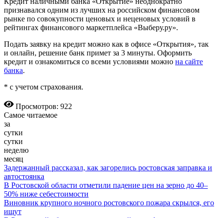
Кредит наличными банка «Открытие» неоднократно
признавался одним из лучших на российском финансовом
рынке по совокупности ценовых и неценовых условий в
рейтингах финансового маркетплейса «Выберу.ру».
Подать заявку на кредит можно как в офисе «Открытия», так
и онлайн, решение банк примет за 3 минуты. Оформить
кредит и ознакомиться со всеми условиями можно
на сайте
банка
.
* с учетом страхования.
Просмотров: 922
Самое читаемое
за
сутки
сутки
неделю
месяц
Задержанный рассказал, как загорелись ростовская заправка и
автостоянка
В Ростовской области отметили падение цен на зерно до 40–
50% ниже себестоимости
Виновник крупного ночного ростовского пожара скрылся, его
ищут