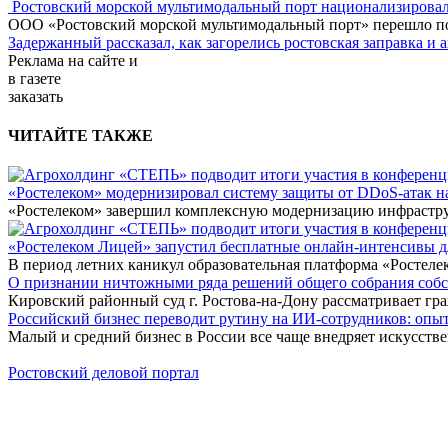
Ростовский морской мультимодальный порт национализирова
ООО «Ростовский морской мультимодальный порт» перешло под
Задержанный рассказал, как загорелись ростовская заправка и 
Реклама
на сайте и
в газете
заказать
ЧИТАЙТЕ ТАКЖЕ
«Ростелеком» модернизировал систему защиты от DDoS-атак н
«Ростелеком» завершил комплексную модернизацию инфраструк
«Ростелеком Лицей» запустил бесплатные онлайн-интенсивы 
В период летних каникул образовательная платформа «Ростеле
О признании ничтожными ряда решений общего собрания собстве
Кировский районный суд г. Ростова-на-Дону рассматривает г
Российский бизнес переводит рутину на ИИ-сотрудников: оп
Малый и средний бизнес в России все чаще внедряет искусств
Ростовский деловой портал