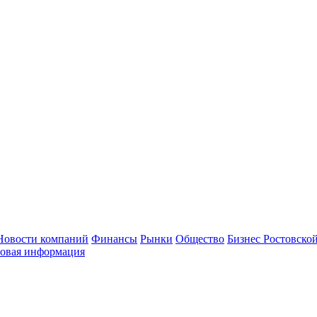
Новости компаний
Финансы
Рынки
Общество
Бизнес Ростовской
овая информация