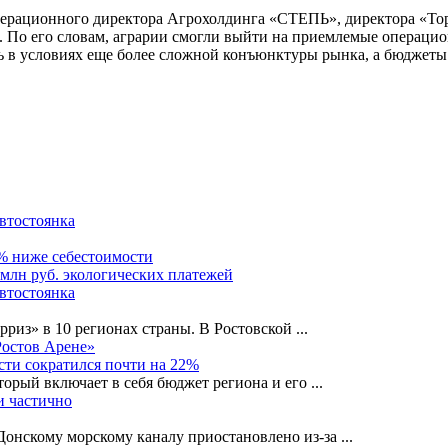
операционного директора Агрохолдинга «СТЕПЬ», директора «Тор
 По его словам, аграрии смогли выйти на приемлемые операцион
ть в условиях еще более сложной конъюнктуры рынка, а бюджеты
автостоянка
0% ниже себестоимости
 млн руб. экологических платежей
автостоянка
рриз» в 10 регионах страны. В Ростовской
...
Ростов Арене»
сти сократился почти на 22%
орый включает в себя бюджет региона и его
...
и частично
-Донскому морскому каналу приостановлено из-за
...