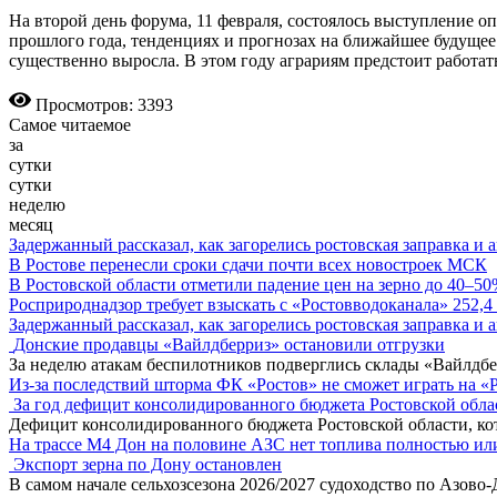
На второй день форума, 11 февраля, состоялось выступление 
прошлого года, тенденциях и прогнозах на ближайшее будущее.
существенно выросла. В этом году аграриям предстоит работа
Просмотров: 3393
Самое читаемое
за
сутки
сутки
неделю
месяц
Задержанный рассказал, как загорелись ростовская заправка и 
В Ростове перенесли сроки сдачи почти всех новостроек МСК
В Ростовской области отметили падение цен на зерно до 40–5
Росприроднадзор требует взыскать с «Ростовводоканала» 252,4
Задержанный рассказал, как загорелись ростовская заправка и 
Донские продавцы «Вайлдберриз» остановили отгрузки
За неделю атакам беспилотников подверглись склады «Вайлдбе
Из-за последствий шторма ФК «Ростов» не сможет играть на «
За год дефицит консолидированного бюджета Ростовской обла
Дефицит консолидированного бюджета Ростовской области, кот
На трассе М4 Дон на половине АЗС нет топлива полностью ил
Экспорт зерна по Дону остановлен
В самом начале сельхозсезона 2026/2027 судоходство по Азово