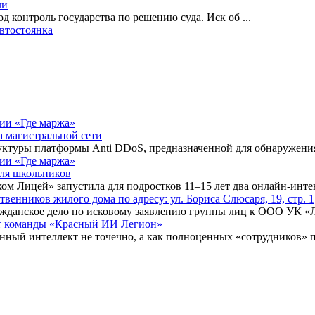
ли
 контроль государства по решению суда. Иск об
...
автостоянка
а магистральной сети
туры платформы Anti DDoS, предназначенной для обнаружения 
для школьников
ком Лицей» запустила для подростков 11–15 лет два онлайн-инт
нников жилого дома по адресу: ул. Бориса Слюсаря, 19, стр. 1
ражданское дело по исковому заявлению группы лиц к ООО УК «
ыт команды «Красный ИИ Легион»
енный интеллект не точечно, а как полноценных «сотрудников» 