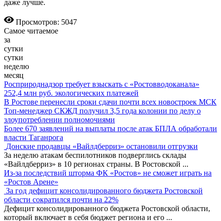
даже лучше.
Просмотров: 5047
Самое читаемое
за
сутки
сутки
неделю
месяц
Росприроднадзор требует взыскать с «Ростовводоканала»
252,4 млн руб. экологических платежей
В Ростове перенесли сроки сдачи почти всех новостроек МСК
Топ-менеджер СКЖД получил 3,5 года колонии по делу о
злоупотреблении полномочиями
Более 670 заявлений на выплаты после атак БПЛА обработали
власти Таганрога
Донские продавцы «Вайлдберриз» остановили отгрузки
За неделю атакам беспилотников подверглись склады
«Вайлдберриз» в 10 регионах страны. В Ростовской
...
Из-за последствий шторма ФК «Ростов» не сможет играть на
«Ростов Арене»
За год дефицит консолидированного бюджета Ростовской
области сократился почти на 22%
Дефицит консолидированного бюджета Ростовской области,
который включает в себя бюджет региона и его
...