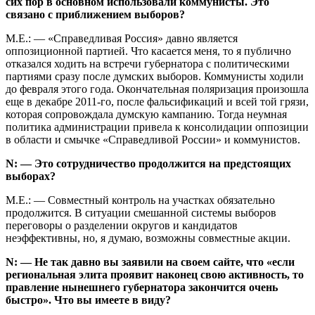
сих пор в основном использовали коммунисты. Это
связано с приближением выборов?
М.Е.: — «Справедливая Россия» давно является
оппозиционной партией. Что касается меня, то я публично
отказался ходить на встречи губернатора с политическими
партиями сразу после думских выборов. Коммунисты ходили
до февраля этого года. Окончательная поляризация произошла
еще в декабре 2011-го, после фальсификаций и всей той грязи,
которая сопровождала думскую кампанию. Тогда неум­ная
политика администрации привела к консолидации оппозиции
в области и смычке «Справедливой России» и коммунистов.
N: — Это сотрудничество продолжится на предстоящих
выборах?
М.Е.: — Совместный контроль на участках обязательно
продолжится. В ситуации смешанной системы выборов
переговоры о разделении округов и кандидатов
неэффективны, но, я думаю, возможны совместные акции.
N: — Не так давно вы заявили на своем сайте, что «если
региональная элита проявит наконец свою активность, то
правление нынешнего губернатора закончится очень
быстро». Что вы имеете в виду?