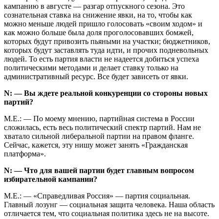
кампанию в августе — разгар отпускного сезона. Это
сознательная ставка на снижение явки, на то, чтобы как
можно меньше людей пришло голосовать «своим ходом» и
как можно больше была доля проголосовавших бомжей,
которых будут привозить пьяными на участки; бюджетников,
которых будут заставлять туда идти, и прочих подневольных
людей. То есть партия власти не надеется добиться успеха
политическими методами и делает ставку только на
административный ресурс. Все будет зависеть от явки.
N: — Вы ждете реальной конкуренции со стороны новых
партий?
М.Е.: — По моему мнению, партийная система в России
сложилась, есть весь политический спектр партий. Нам не
хватало сильной либеральной партии на правом фланге.
Сейчас, кажется, эту нишу может занять «Гражданская
платформа».
N: — Что для вашей партии будет главным вопросом
избирательной кампании?
М.Е.: — «Справедливая Россия» — партия социальная.
Главный лозунг — социальная защита человека. Наша область
отличается тем, что социальная политика здесь не на высоте.