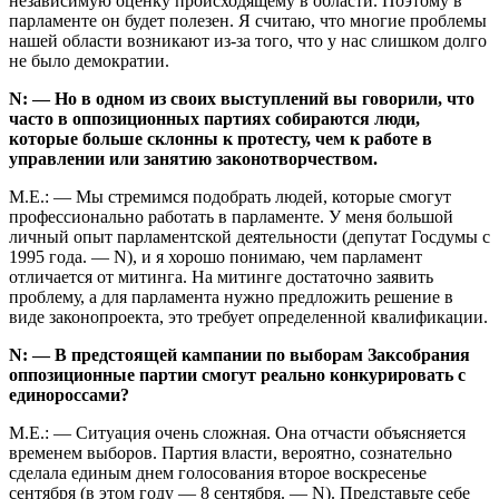
независимую оценку происходящему в области. Поэтому в
парламенте он будет полезен. Я считаю, что многие проблемы
нашей области возникают из-за того, что у нас слишком долго
не было демократии.
N: — Но в одном из своих выступлений вы говорили, что
часто в оппозиционных партиях собираются люди,
которые больше склонны к протесту, чем к работе в
управлении или занятию законотворчес­твом.
М.Е.: — Мы стремимся подобрать людей, которые смогут
профессионально работать в парламенте. У меня большой
личный опыт парламентской деятельности (депутат Госдумы с
1995 года. — N), и я хорошо понимаю, чем парламент
отличается от митинга. На митинге достаточно заявить
проблему, а для парламента нужно предложить решение в
виде законопроекта, это требует определенной квалификации.
N: — В предстоящей кампании по выборам Заксобрания
оппозиционные партии смогут реально конкурировать с
единороссами?
М.Е.: — Ситуация очень сложная. Она отчасти объясняется
временем выборов. Партия власти, вероятно, сознательно
сделала единым днем голосования второе воскресенье
сентября (в этом году — 8 сентября. — N). Представьте себе