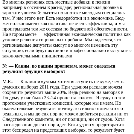
Во многих регионах есть местные добавки к пенсии,
например в соседнем Краснодаре; региональная добавка к
зарплате учителей; льготы по ипотеке молодым специалис­
там. У нас этого нет. Есть недоработки и в экономике. Бюд­
жетно-экономическая политика не очень эффективна, и мы
проигрываем тем же соседям по бюджетной обеспеченности.
На втором месте — эффективная экономическая политика как
условие решения социальных проблем. Мы надеемся, что
региональные депутаты смогут во многом изменить эту
ситуацию, если будут активно и профессионально выступать с
законодательными инициативами.
N: — Каким, по вашим прогнозам, может оказаться
результат будущих выборов?
М.Е.: — Как минимум мы хотим выступить не хуже, чем на
думских выборах 2011 года. При удачном раскладе можем
сохранить результат выше 20%. Ведь реально на выборах в
Госдуму у нас было 23–24 процента голосов. Я сужу по тем
протоколам участковых комиссий, которые мы имеем. Но
окончательные результаты почему-то сильно отличаются о
реальных, и мы до сих пор не можем добиться реакции ни от
Следственного комитета, ни от полиции, ни от судов. Хотя
расследование до сих пор идет. Если удастся предотвратить
этот беспредел на предстоящих выборах, то результат будет