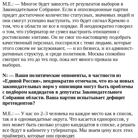
М.Е.: — Многое будет зависеть от результатов выборов в
Законодательное Собрание. Если в оппозиционные партии
придет достаточное количество статусных, значимых людей и
они смогут успешно выступить, это будет сигнал Кремлю о
том, что в области не все в порядке. Я неоднократно говорил
о том, что губернатор не сумел выстроить отношения с
ростовскими элитами. Он не смог по-настоящему подобрать
качественный персонал, поссорился с теми людьми, которые
этого совсем не заслуживают, — и из бизнеса, и из админист­
ративных структур, и среди политиков. Москва спокойно
смотрит на это до тех пор, пока нет явного провала на
выборах.
N: — Ваши политические оппоненты, в частности из
«Единой России», неоднократно отмечали, что из-за новых
законодательных норм у оппозиции могут быть проблемы
с подбором кандидатов в депутаты Законодательного
Собрания области. Ваша партия испытывает дефицит
претендентов?
М.Е.: — У нас по 2–3 человека на каждое место как в список,
так и в одномандатные округа. Что касается единороссов, у
них может быть сколько угодно кандидатов в списке, а решать
все будут в кабинете у губернатора. Мы знаем цену всех этих
праймериз, которые они проводят.