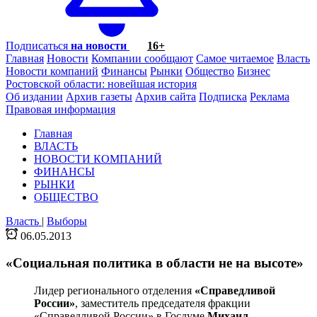
Подписаться
на новости
16+
Главная
Новости
Компании сообщают
Самое читаемое
Власть
Новости компаний
Финансы
Рынки
Общество
Бизнес
Ростовской области: новейшая история
Об издании
Архив газеты
Архив сайта
Подписка
Реклама
Правовая информация
Главная
ВЛАСТЬ
НОВОСТИ КОМПАНИЙ
ФИНАНСЫ
РЫНКИ
ОБЩЕСТВО
Власть
|
Выборы
06.05.2013
«Социальная политика в области не на высоте»
Лидер регионального отделения
«Справедливой
России»
, заместитель председателя фракции
«Справедливой России» в Госдуме
Михаил