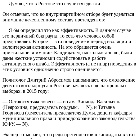
— Думаю, что в Ростове это случится едва ли.
Он отмечает, что во внутрипартийном отборе будет уделяться
внимание качественному составу претендентов:
— Я бы определил это как эффективность. В данном случае
это первичный бэкграунд, то есть что человек собой
представляет. Второе — это поведение в период изоляции и
волонтерская активность. На это обращается очень
пристальное внимание. Кандидатам, насколько я знаю, были
даны жесткие установки содействовать в работе
антивирусного штаба. Эффективность (а не пиар) поведения в
этих условиях однозначно строго оценивается.
Политолог Дмитрий Абросимов напоминает, что омоложение
депутатского корпуса в Ростове началось еще на прошлых
выборах, в 2015 году:
— Остаются тяжеловесы — и сама Зинаида Васильевна
(Неярохина, председатель гордумы. —
N
), и Татьяна
Георгиева (заместитель председателя Думы, доцент кафедры
муниципального права и природоохранного законодательства
ЮФУ. —
N
).
Эксперт отмечает, что среди претендентов в кандидаты в этот