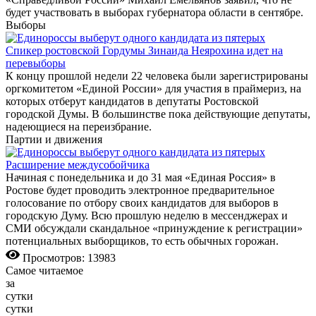
будет участвовать в выборах губернатора области в сентябре.
Выборы
Спикер ростовской Гордумы Зинаида Неярохина идет на
перевыборы
К концу прошлой недели 22 человека были зарегистрированы
оргкомитетом «Единой России» для участия в праймериз, на
которых отберут кандидатов в депутаты Ростовской
городской Думы. В большинстве пока действующие депутаты,
надеющиеся на переизбрание.
Партии и движения
Расширение междусобойчика
Начиная с понедельника и до 31 мая «Единая Россия» в
Ростове будет проводить электронное предварительное
голосование по отбору своих кандидатов для выборов в
городскую Думу. Всю прошлую неделю в мессенджерах и
СМИ обсуждали скандальное «принуждение к регистрации»
потенциальных выборщиков, то есть обычных горожан.
Просмотров: 13983
Самое читаемое
за
сутки
сутки