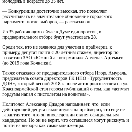
молодежь в возрасте до 35 лет.
— Конкуренция достаточно высокая, это позволяет
рассчитывать на значительное обновление городского
парламента после выборов, — рассказал он.
Из 35 работающих сейчас в Думе единороссов, в
предварительном отборе будут участвовать 28.
Среди тех, кто не заявился для участия в праймериз, к
примеру, депутат почти с 20-летним стажем, директор по
развитию ЗАО «Южный агротерминал» Арменак Артемьев
(до 2015 года Кочканян).
Также отказался от предварительного отбора Игорь Амураль,
председатель совета директоров ГК НПО «Турбулентность-
ДОН», который весной 2018 г. после автопроисшествия на ул.
Красноармейской стал героем публикаций о том, как «депутат
гордумы напал с пистолетом на водителя».
Политолог Александр Джадов напоминает, что, если
действующий депутат выдвинулся на праймериз, это еще не
гарантия того, что он впоследствии станет официальным
кандидатом. Но он не верит, что оставшиеся могут рискнуть и
пойти на выборы как самовыдвиженцы: