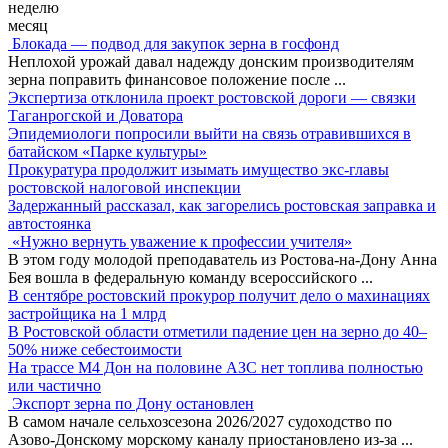
неделю
месяц
Блокада — подвод для закупок зерна в госфонд
Неплохой урожай давал надежду донским производителям
зерна поправить финансовое положение после
...
Экспертиза отклонила проект ростовской дороги — связки
Таганрогской и Доватора
Эпидемиологи попросили выйти на связь отравившихся в
батайском «Парке культуры»
Прокуратура продолжит изымать имущество экс-главы
ростовской налоговой инспекции
Задержанный рассказал, как загорелись ростовская заправка и
автостоянка
«Нужно вернуть уважение к профессии учителя»
В этом году молодой преподаватель из Ростова-на-Дону Анна
Бея вошла в федеральную команду всероссийского
...
В сентябре ростовский прокурор получит дело о махинациях
застройщика на 1 млрд
В Ростовской области отметили падение цен на зерно до 40–
50% ниже себестоимости
На трассе М4 Дон на половине АЗС нет топлива полностью
или частично
Экспорт зерна по Дону остановлен
В самом начале сельхозсезона 2026/2027 судоходство по
Азово-Донскому морскому каналу приостановлено из-за
...