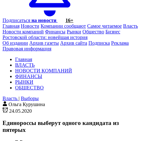
Подписаться
на новости
16+
Главная
Новости
Компании сообщают
Самое читаемое
Власть
Новости компаний
Финансы
Рынки
Общество
Бизнес
Ростовской области: новейшая история
Об издании
Архив газеты
Архив сайта
Подписка
Реклама
Правовая информация
Главная
ВЛАСТЬ
НОВОСТИ КОМПАНИЙ
ФИНАНСЫ
РЫНКИ
ОБЩЕСТВО
Власть
|
Выборы
Ольга Курушина
24.05.2020
Единороссы выберут одного кандидата из
пятерых