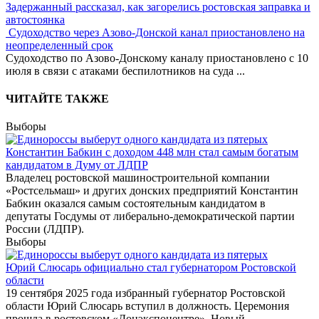
Задержанный рассказал, как загорелись ростовская заправка и
автостоянка
Судоходство через Азово-Донской канал приостановлено на
неопределенный срок
Судоходство по Азово-Донскому каналу приостановлено с 10
июля в связи с атаками беспилотников на суда
...
ЧИТАЙТЕ ТАКЖЕ
Выборы
Константин Бабкин с доходом 448 млн стал самым богатым
кандидатом в Думу от ЛДПР
Владелец ростовской машиностроительной компании
«Ростсельмаш» и других донских предприятий Константин
Бабкин оказался самым состоятельным кандидатом в
депутаты Госдумы от либерально-демократической партии
России (ЛДПР).
Выборы
Юрий Слюсарь официально стал губернатором Ростовской
области
19 сентября 2025 года избранный губернатор Ростовской
области Юрий Слюсарь вступил в должность. Церемония
прошла в ростовском «Донэкспоцентре». Новый