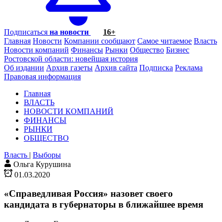
Подписаться
на новости
16+
Главная
Новости
Компании сообщают
Самое читаемое
Власть
Новости компаний
Финансы
Рынки
Общество
Бизнес
Ростовской области: новейшая история
Об издании
Архив газеты
Архив сайта
Подписка
Реклама
Правовая информация
Главная
ВЛАСТЬ
НОВОСТИ КОМПАНИЙ
ФИНАНСЫ
РЫНКИ
ОБЩЕСТВО
Власть
|
Выборы
Ольга Курушина
01.03.2020
«Справедливая Россия» назовет своего
кандидата в губернаторы в ближайшее время