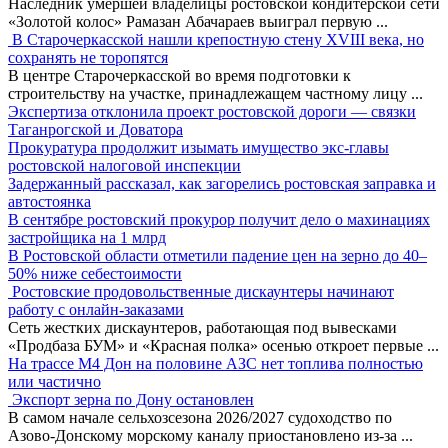
Наследник умершей владелицы ростовской кондитерской сети
«Золотой колос» Рамазан Абачараев выиграл первую
...
В Старочеркасской нашли крепостную стену XVIII века, но
сохранять не торопятся
В центре Старочеркасской во время подготовки к
строительству на участке, принадлежащем частному лицу
...
Экспертиза отклонила проект ростовской дороги — связки
Таганрогской и Доватора
Прокуратура продолжит изымать имущество экс-главы
ростовской налоговой инспекции
Задержанный рассказал, как загорелись ростовская заправка и
автостоянка
В сентябре ростовский прокурор получит дело о махинациях
застройщика на 1 млрд
В Ростовской области отметили падение цен на зерно до 40–
50% ниже себестоимости
Ростовские продовольственные дискаунтеры начинают
работу с онлайн-заказами
Сеть жестких дискаунтеров, работающая под вывесками
«Продбаза БУМ» и «Красная полка» осенью откроет первые
...
На трассе М4 Дон на половине АЗС нет топлива полностью
или частично
Экспорт зерна по Дону остановлен
В самом начале сельхозсезона 2026/2027 судоходство по
Азово-Донскому морскому каналу приостановлено из-за
...