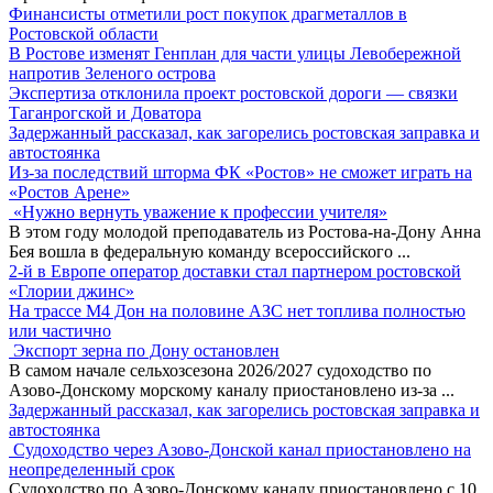
Финансисты отметили рост покупок драгметаллов в
Ростовской области
В Ростове изменят Генплан для части улицы Левобережной
напротив Зеленого острова
Экспертиза отклонила проект ростовской дороги — связки
Таганрогской и Доватора
Задержанный рассказал, как загорелись ростовская заправка и
автостоянка
Из-за последствий шторма ФК «Ростов» не сможет играть на
«Ростов Арене»
«Нужно вернуть уважение к профессии учителя»
В этом году молодой преподаватель из Ростова-на-Дону Анна
Бея вошла в федеральную команду всероссийского
...
2-й в Европе оператор доставки стал партнером ростовской
«Глории джинс»
На трассе М4 Дон на половине АЗС нет топлива полностью
или частично
Экспорт зерна по Дону остановлен
В самом начале сельхозсезона 2026/2027 судоходство по
Азово-Донскому морскому каналу приостановлено из-за
...
Задержанный рассказал, как загорелись ростовская заправка и
автостоянка
Судоходство через Азово-Донской канал приостановлено на
неопределенный срок
Судоходство по Азово-Донскому каналу приостановлено с 10