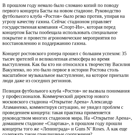
В прошлом году немало было сломано копий по поводу
первого концерта Басты на новом стадионе. Руководство
футбольного клуба «Ростов» было резко против, упирая на
угрозу качеству газона. Сейчас стадионом управляет
государственная компания «Спорт-Ин», которая перед
концертом Басты пообещала использовать специальное
покрытие и провести агрономические мероприятия по
восстановлению и поддержанию газона.
Концерт ростовского рэпера прошел с большим успехом: 35
тысяч зрителей и великолепная атмосфера во время
выступления. Как бы кто ни относился к творчеству Василия
Вакуленко, но это было первое в истории Ростова столь
масштабное музыкальное выступление, на которое приехали
люди даже из соседних регионов.
Позиция футбольного клуба «Ростов» не вызвала понимания
у профессионалов. Коммерческий директор нового
московского стадиона «Открытие Арена» Александр
Атаманенко, комментируя ситуацию, не увидел проблем с
проведением концерта: такая практика применяется
руководством многих стадионов мира. На «Открытие Арена»,
домашнем стадионе «Спартака», в прошлом году прошли
концерты того же «Ленинграда» и Guns N’ Roses. А как еще
содержать такие грандиозные сооружения?