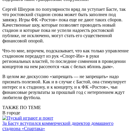
Сергей Шнуров по популярности вряд ли уступает Басте, так
что ростовский стадион снова может быть заполнен под
завязку. Игры ФК «Ростов» пока еще не дают таких сборов.
Качественные шоу, которые позволяет проводить новый
стадион и которые пока не успели надоесть ростовской
публике, не исключено, могут стать его существенной
финансовой опорой.
Что-то мне, впрочем, подсказывает, что как только управление
стадионом передадут из рук «Спорт-Ин» в руки
региональных властей, то последние сомнения в проведении
концертов на нем рассеются «как с белых яблонь дым».
В целом же дискуссию «запрещать — не запрещать» надо
признать полезной. Как и в случае с Бастой, она стимулирует
интерес и к стадиону, и к концерту, и к ФК «Ростов», чьи
финансовые результаты за прошлый год с нетерпением ждут
любители футбола.
ТАКЖЕ ПО ТЕМЕ
В городе
За Басту вступился коммерческий директор домашнего
стадиона «Спартака»