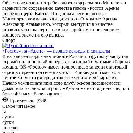
Областные власти потребовали от федерального Минспорта
гарантий по сохранению качества газона «Ростов-Арены»
после концерта
Басты
. По данным регионального
Минспорта, коммерческий директор «Открытие Арена»
Александр Атаманенко, который выступил в качестве
независимого эксперта, не видит проблем с проведением
концерта знаменитого рэпера.
Спорт
«Ростов» на «Арене» — первые рекорды и скандалы
В начале сентября в чемпионате России по футболу наступил
первый полноценный перерыв, связанный с матчами сборных
команд. ФК «Ростов» имеет полное право занести стартовый
отрезок первенства себе в актив — 4 победы в 6 матчах и
чистое 3-е место (впереди только «Зенит» и «Спартак»).
Начало чемпионата принесло клубу рекорд посещаемости
домашних матчей: за игрой с «Рубином» на стадионе следили
более 40 тысяч болельщиков.
Просмотров: 7348
Самое читаемое
за
сутки
сутки
неделю
месяц