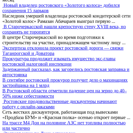
Новый владелец ростовского «Золотого колоса» добился
сохранения 15 ларьков
Наследник умершей владелицы ростовской кондитерской сети
«Золотой колос» Рамазан Абачараев выиграл первую
...
В Старочеркасской нашли крепостную стену XVIII века, но
сохранять не торопятся
В центре Старочеркасской во время подготовки к
строительству на участке, принадлежащем частному лицу
...
Экспертиза отклонила проект ростовской дороги — связки
Таганрогской и Доватора
Прокуратура продолжит изымать имущество экс-главы
ростовской налоговой инспекции
Задержанный рассказал, как загорелись ростовская заправка и
автостоянка
В сентябре ростовский прокурор получит дело о махинациях
застройщика на 1 млрд
В Ростовской области отметили падение цен на зерно до 40–
50% ниже себестоимости
Ростовские продовольственные дискаунтеры начинают
работу с онлайн-заказами
Сеть жестких дискаунтеров, работающая под вывесками
«Продбаза БУМ» и «Красная полка» осенью откроет первые
...
На трассе М4 Дон на половине АЗС нет топлива полностью
или частично