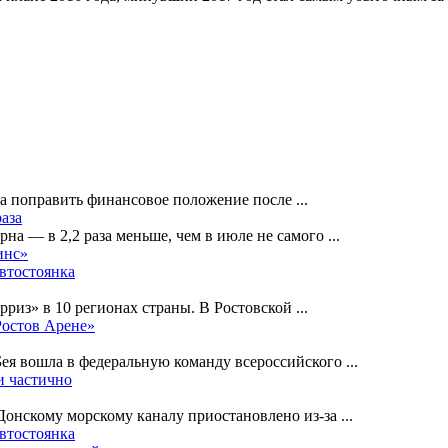
на поправить финансовое положение после
...
раза
рна — в 2,2 раза меньше, чем в июле не самого
...
инс»
автостоянка
рриз» в 10 регионах страны. В Ростовской
...
Ростов Арене»
Бея вошла в федеральную команду всероссийского
...
и частично
-Донскому морскому каналу приостановлено из-за
...
автостоянка