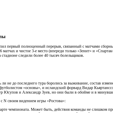
алы
тупил первый полноценный перерыв, связанный с матчами сборны
6 матчах и чистое 3-е место (впереди только «Зенит» и «Спарта
 стадионе следили более 40 тысяч болельщиков.
ть ли не до последнего тура боролись за выживание, состав изм
 футболистом «основы», и исландский форвард Видар Кьяртансс
ур Юсупов и Александр Зуев, но они были в обойме и в минувше
с N своим видением игры «Ростова»:
арте чемпионата. Может быть, действия команды не слишком пр