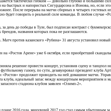
 кажется тактически гибким — довольно глубоко и большими сила
на быстрых и напористых Сигурдарсона и Ионова, но, если это 
сложнее. После перерыва на матчи сборных в четырех гостевых и
о будет говорить о реальной силе команды. В любом случае «Ро
 за день до победы в Туле, был подписан контракт с букмекерск
 брендов, названия которых пока не разглашаются.
Матч против казанского «Рубина» 31 августа установил новый
 на «Ростов Арене» уже 6 октября, если приобретший скандаль
иняла решение провести концерт, установив сцену и танцпол н
футбольному газону, по сути, дезавуировал президент клуба Арт
и «Ростов» продолжит проводить на ней домашние матчи. Управл
ента клуба, идеальный запас между концертным мероприятием и ма
е запасного стадиона клубом заявлен «Олимп-2».
плане 2016 года, минувший 2017 год стал самым убыточным за п