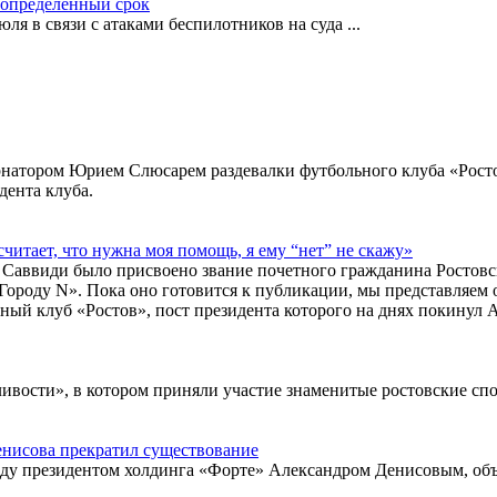
еопределенный срок
ля в связи с атаками беспилотников на суда
...
натором Юрием Слюсарем раздевалки футбольного клуба «Ростов»
дента клуба.
считает, что нужна моя помощь, я ему “нет” не скажу»
иди было присвоено звание почетного гражданина Ростовской
«Городу N». Пока оно готовится к публикации, мы представляем
ный клуб «Ростов», пост президента которого на днях покинул
ливости», в котором приняли участие знаменитые ростовские с
енисова прекратил существование
ду президентом холдинга «Форте» Александром Денисовым, объя