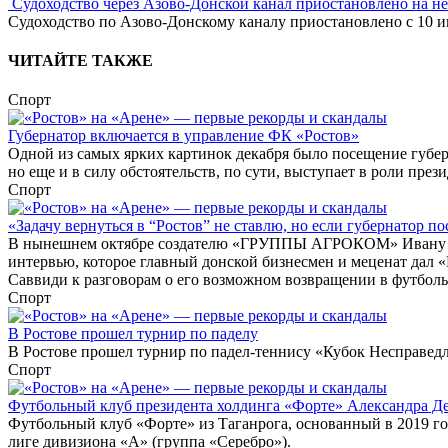
Судоходство через Азово-Донской канал приостановлено на н
Судоходство по Азово-Донскому каналу приостановлено с 10 ию
ЧИТАЙТЕ ТАКЖЕ
Спорт
Губернатор включается в управление ФК «Ростов»
Одной из самых ярких картинок декабря было посещение губер
но еще и в силу обстоятельств, по сути, выступает в роли прези
Спорт
«Задачу вернуться в “Ростов” не ставлю, но если губернатор по
В нынешнем октябре создателю «ГРУППЫ АГРОКОМ» Ивану Савв
интервью, которое главный донской бизнесмен и меценат дал 
Саввиди к разговорам о его возможном возвращении в футболь
Спорт
В Ростове прошел турнир по паделу
В Ростове прошел турнир по падел-теннису «Кубок Несправед
Спорт
Футбольный клуб президента холдинга «Форте» Александра Д
Футбольный клуб «Форте» из Таганрога, основанный в 2019 го
лиге дивизиона «А» (группа «Серебро»).