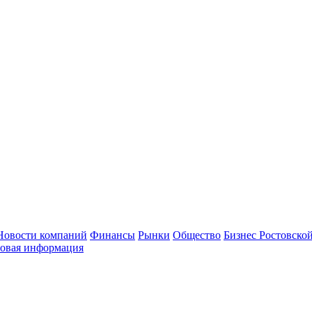
Новости компаний
Финансы
Рынки
Общество
Бизнес Ростовской
овая информация