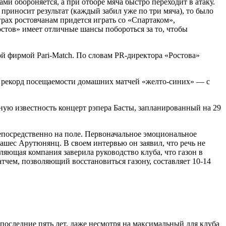
ми обороняется, а при отборе мяча быстро переходит в атаку.
приносит результат (каждый забил уже по три мяча), то было
грах ростовчанам придется играть со «Спартаком»,
стов» имеет отличные шансы побороться за то, чтобы
ой фирмой Pari-Match. По словам PR-директора «Ростова»
 рекорд посещаемости домашних матчей «желто-синих» — с
ную известность концерт рэпера Басты, запланированный на 29
епосредственно на поле. Первоначальное эмоциональное
ашес Арутюнянц. В своем интервью он заявил, что речь не
яющая компания заверила руководство клуба, что газон в
тчем, позволяющий восстановиться газону, составляет 10-14
оследние пять лет, даже несмотря на максимальный для клуба