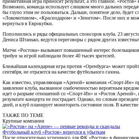
примитивная игра приносит результат, а это главное. «Ростов»
Возможно, команда использует слишком много дальних передач 
бы глупо этим не пользоваться. Дальше, понятное дело, будет 
«Локомотивом», «Краснодаром» и «Зенитом». После них и можн
вернуться в Еврокубки.
Пополнились и ряды официальных спонсоров клуба. 23 августа,
Дениса Штанько, ведутся переговоры с рядом других известных
Матчи «Ростова» вызывают повышенный интерес болельщиков. 
трибун за игрой наблюдали более 40 тысяч зрителей.
Ближайшая календарная игра против «Оренбурга» может пройти
сентября, не отразится на качестве футбольного газона.
Как известно, управляющая «Ареной» компания «Спорт-Ин» пр
заявление клуба, вызванное озабоченностью вероятным вредом 
идет о разрыве отношений со «Спорт-Ин» и «Ростов Ареной», 
результате концерта не пострадает. Однако, по словам презид
дней, и клуб планирует мониторить состояние поля. В качеств
ТАКЖЕ ПО ТЕМЕ
Крупные компании
Футбольный клуб «Ростов» вернулся к убыткам
После относительно успешного для ФК «Ростов» в финансовом 