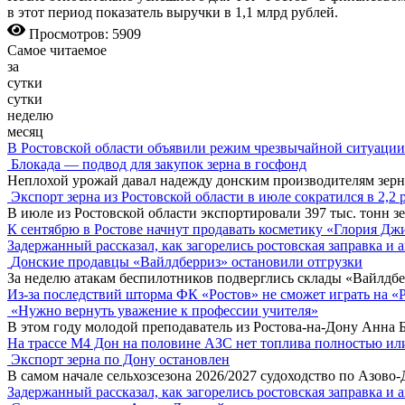
в этот период показатель выручки в 1,1 млрд рублей.
Просмотров: 5909
Самое читаемое
за
сутки
сутки
неделю
месяц
В Ростовской области объявили режим чрезвычайной ситуации
Блокада — подвод для закупок зерна в госфонд
Неплохой урожай давал надежду донским производителям зер
Экспорт зерна из Ростовской области в июле сократился в 2,2 
В июле из Ростовской области экспортировали 397 тыс. тонн зе
К сентябрю в Ростове начнут продавать косметику «Глория Дж
Задержанный рассказал, как загорелись ростовская заправка и 
Донские продавцы «Вайлдберриз» остановили отгрузки
За неделю атакам беспилотников подверглись склады «Вайлдбе
Из-за последствий шторма ФК «Ростов» не сможет играть на «
«Нужно вернуть уважение к профессии учителя»
В этом году молодой преподаватель из Ростова-на-Дону Анна 
На трассе М4 Дон на половине АЗС нет топлива полностью ил
Экспорт зерна по Дону остановлен
В самом начале сельхозсезона 2026/2027 судоходство по Азово
Задержанный рассказал, как загорелись ростовская заправка и 