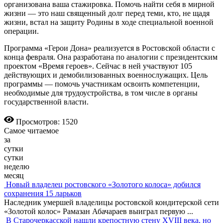
организована ваша стажировка. Помочь найти себя в мирной
жизни — это наш священный долг перед теми, кто, не щадя
жизни, встал на защиту Родины в ходе специальной военной
операции.
Программа «Герои Дона» реализуется в Ростовской области с
конца февраля. Она разработана по аналогии с президентским
проектом «Время героев». Сейчас в ней участвуют 105
действующих и демобилизованных военнослужащих. Цель
программы — помочь участникам освоить компетенции,
необходимые для трудоустройства, в том числе в органы
государственной власти.
Просмотров: 1520
Самое читаемое
за
сутки
сутки
неделю
месяц
Новый владелец ростовского «Золотого колоса» добился
сохранения 15 ларьков
Наследник умершей владелицы ростовской кондитерской сети
«Золотой колос» Рамазан Абачараев выиграл первую
...
В Старочеркасской нашли крепостную стену XVIII века, но