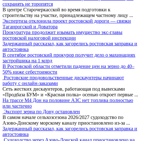
сохранять не торопятся
В центре Старочеркасской во время подготовки к
строительству на участке, принадлежащем частному лицу
...
Экспертиза отклонила проект ростовской дороги — связки
Таганрогской и Доватора
Прокуратура продолжит изымать имущество экс-главы
ростовской налоговой инспекции
Задержанный рассказал, как загорелись ростовская заправка и
автостоянка
В сентябре ростовский прокурор получит дело о махинациях
застройщика на 1 млрд
В Ростовской области отметили падение цен на зерно до 40–
50% ниже себестоимости
Ростовские продовольственные дискаунтеры начинают
работу с онлайн-заказами
Сеть жестких дискаунтеров, работающая под вывесками
«Продбаза БУМ» и «Красная полка» осенью откроет первые
...
На трассе М4 Дон на половине АЗС нет топлива полностью
или частично
Экспорт зерна по Дону остановлен
В самом начале сельхозсезона 2026/2027 судоходство по
Азово-Донскому морскому каналу приостановлено из-за
...
Задержанный рассказал, как загорелись ростовская заправка и
автостоянка
Судоходство через Азово-Донской канал приостановлено на