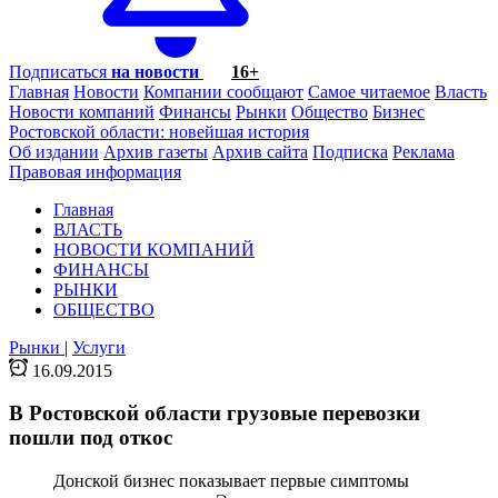
Подписаться
на новости
16+
Главная
Новости
Компании сообщают
Самое читаемое
Власть
Новости компаний
Финансы
Рынки
Общество
Бизнес
Ростовской области: новейшая история
Об издании
Архив газеты
Архив сайта
Подписка
Реклама
Правовая информация
Главная
ВЛАСТЬ
НОВОСТИ КОМПАНИЙ
ФИНАНСЫ
РЫНКИ
ОБЩЕСТВО
Рынки
|
Услуги
16.09.2015
В Ростовской области грузовые перевозки
пошли под откос
Донской бизнес показывает первые симптомы