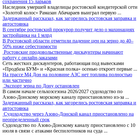
сохранения 15 ларьков
Наследник умершей владелицы ростовской кондитерской сети
«Золотой колос» Рамазан Абачараев выиграл первую
...
Задержанный рассказал, как загорелись ростовская заправка и
автостоянка
В сентябре ростовский прокурор получит дело о махинациях
застройщика на 1 млрд
В Ростовской области отметили падение цен на зерно до 40–
50% ниже себестоимости
Ростовские продовольственные дискаунтеры начинают
работу с онлайн-заказами
Сеть жестких дискаунтеров, работающая под вывесками
«Продбаза БУМ» и «Красная полка» осенью откроет первые
...
На трассе М4 Дон на половине АЗС нет топлива полностью
или частично
Экспорт зерна по Дону остановлен
В самом начале сельхозсезона 2026/2027 судоходство по
Азово-Донскому морскому каналу приостановлено из-за
...
Задержанный рассказал, как загорелись ростовская заправка и
автостоянка
Судоходство через Азово-Донской канал приостановлено на
неопределенный срок
Судоходство по Азово-Донскому каналу приостановлено с 10
июля в связи с атаками беспилотников на суда
...