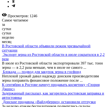
Просмотров: 1246
Самое читаемое
за
сутки
сутки
неделю
месяц
В Ростовской области объявили режим чрезвычайной
ситуации
Экспорт зерна из Ростовской области в июле сократился в 2,2
раза
В июле из Ростовской области экспортировали 397 тыс. тонн
зерна — в 2,2 раза меньше, чем в июле не самого
...
Блокада — подвод для закупок зерна в госфонд
Неплохой урожай давал надежду донским производителям
зерна поправить финансовое положение после
...
К сентябрю в Ростове начнут продавать косметику «Глория
Джинс»
Задержанный рассказал, как загорелись ростовская заправка и
автостоянка
Донские продавцы «Вайлдберриз» остановили отгрузки
За неделю атакам беспилотников подверглись склады