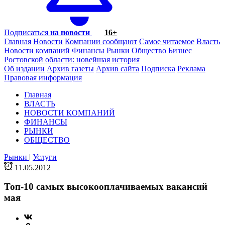
Подписаться
на новости
16+
Главная
Новости
Компании сообщают
Самое читаемое
Власть
Новости компаний
Финансы
Рынки
Общество
Бизнес
Ростовской области: новейшая история
Об издании
Архив газеты
Архив сайта
Подписка
Реклама
Правовая информация
Главная
ВЛАСТЬ
НОВОСТИ КОМПАНИЙ
ФИНАНСЫ
РЫНКИ
ОБЩЕСТВО
Рынки
|
Услуги
11.05.2012
Топ-10 самых высокооплачиваемых вакансий
мая