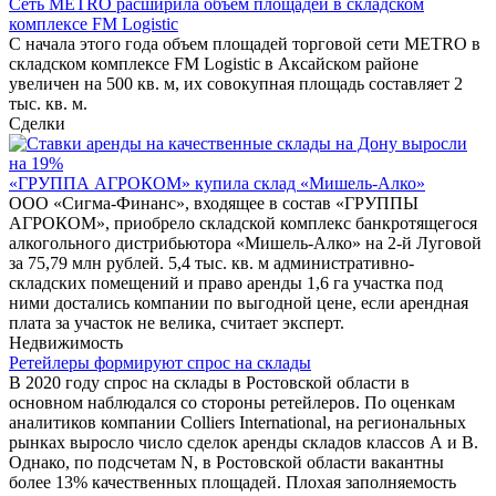
Сеть METRO расширила объем площадей в складском
комплексе FM Logistic
С начала этого года объем площадей торговой сети METRO в
складском комплексе FM Logistic в Аксайском районе
увеличен на 500 кв. м, их совокупная площадь составляет 2
тыс. кв. м.
Сделки
«ГРУППА АГРОКОМ» купила склад «Мишель-Алко»
ООО «Сигма-Финанс», входящее в состав «ГРУППЫ
АГРОКОМ», приобрело складской комплекс банкротящегося
алкогольного дистрибьютора «Мишель-Алко» на 2-й Луговой
за 75,79 млн рублей. 5,4 тыс. кв. м административно-
складских помещений и право аренды 1,6 га участка под
ними достались компании по выгодной цене, если арендная
плата за участок не велика, считает эксперт.
Недвижимость
Ретейлеры формируют спрос на склады
В 2020 году спрос на склады в Ростовской области в
основном наблюдался со стороны ретейлеров. По оценкам
аналитиков компании Colliers International, на региональных
рынках выросло число сделок аренды складов классов А и В.
Однако, по подсчетам N, в Ростовской области вакантны
более 13% качественных площадей. Плохая заполняемость