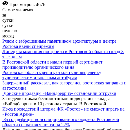
Просмотров: 4676
Самое читаемое
за
сутки
сутки
неделю
месяц
Рядом с заброшенным памятником архитектуры в центре
Ростова ввели спецрежим
Липецкая компания построила в Ростовской области склад 8
тыс. кв. м
В Ростовской области выдали первый сертификат
производителю органического вина
Ростовская область решит, открыть ли выделенку
туристическим и заказным автобусам
Задержанный рассказал, как загорелись ростовская заправка и
автостоянка
Донские продавцы «Вайлдберриз» остановили отгрузки
За неделю атакам беспилотников подверглись склады
«Вайлдберриз» в 10 регионах страны. В Ростовской
...
Из-за последствий шторма ФК «Ростов» не сможет играть на
«Ростов Арене»
За год дефицит консолидированного бюджета Ростовской
области сократился почти на 22%
Дефицит консолидированного бюджета Ростовской области,