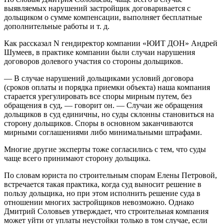
выявляемых нарушений застройщик договаривается с
дольщиком о сумме компенсации, выполняет бесплатные
дополнительные работы и т. д.
Как рассказал N гендиректор компании «ЮИТ ДОН» Андрей
Шумеев, в практике компании были случаи нарушения
договоров долевого учас­тия со стороны дольщиков.
— В случае нарушений дольщиками условий договора
(сроков оплаты и порядка приемки объекта) наша компания
старается урегулировать все споры мирным путем, без
обращения в суд, — говорит он. — Случаи же обращения
дольщиков в суд единичны, но суды склонны становиться на
сторону дольщиков. Споры в основном заканчиваются
мирными соглашениями либо минимальными штрафами.
Многие другие эксперты тоже согласились с тем, что суды
чаще всего принимают сторону дольщика.
По словам юриста по строительным спорам Елены Петровой,
встречается такая практика, когда суд выносит решение в
пользу дольщика, но при этом исполнить решение суда в
отношении многих застройщиков невозможно. Однако
Дмитрий Соловьев утверждает, что строительная компания
может уйти от уплаты неустойки только в том случае, если