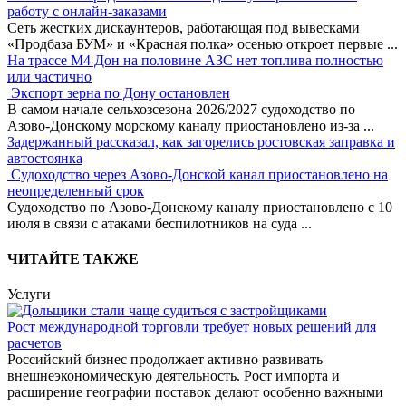
работу с онлайн-заказами
Сеть жестких дискаунтеров, работающая под вывесками
«Продбаза БУМ» и «Красная полка» осенью откроет первые
...
На трассе М4 Дон на половине АЗС нет топлива полностью
или частично
Экспорт зерна по Дону остановлен
В самом начале сельхозсезона 2026/2027 судоходство по
Азово-Донскому морскому каналу приостановлено из-за
...
Задержанный рассказал, как загорелись ростовская заправка и
автостоянка
Судоходство через Азово-Донской канал приостановлено на
неопределенный срок
Судоходство по Азово-Донскому каналу приостановлено с 10
июля в связи с атаками беспилотников на суда
...
ЧИТАЙТЕ ТАКЖЕ
Услуги
Рост международной торговли требует новых решений для
расчетов
Российский бизнес продолжает активно развивать
внешнеэкономическую деятельность. Рост импорта и
расширение географии поставок делают особенно важными