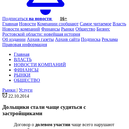
Подписаться
на новости
16+
Главная
Новости
Компании сообщают
Самое читаемое
Власть
Новости компаний
Финансы
Рынки
Общество
Бизнес
Ростовской области: новейшая история
Об издании
Архив газеты
Архив сайта
Подписка
Реклама
Правовая информация
Главная
ВЛАСТЬ
НОВОСТИ КОМПАНИЙ
ФИНАНСЫ
РЫНКИ
ОБЩЕСТВО
Рынки
|
Услуги
22.10.2014
Дольщики стали чаще судиться с
застройщиками
Договор о
долевом участии
чаще всего нарушают