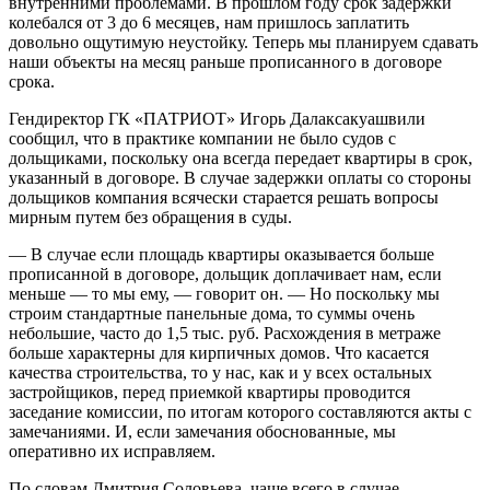
внутренними проблемами. В прошлом году срок задержки
колебался от 3 до 6 месяцев, нам пришлось заплатить
довольно ощутимую неустойку. Теперь мы планируем сдавать
наши объекты на месяц раньше прописанного в договоре
срока.
Гендиректор ГК «ПАТРИОТ» Игорь Далаксакуашвили
сообщил, что в практике компании не было судов с
дольщиками, поскольку она всегда передает квартиры в срок,
указанный в договоре. В случае задержки оплаты со стороны
дольщиков компания всячески старается решать вопросы
мирным путем без обращения в суды.
— В случае если площадь квартиры оказывается больше
прописанной в договоре, дольщик доплачивает нам, если
меньше — то мы ему, — говорит он. — Но поскольку мы
строим стандартные панельные дома, то суммы очень
небольшие, часто до 1,5 тыс. руб. Расхождения в метраже
больше характерны для кирпичных домов. Что касается
качества строительства, то у нас, как и у всех остальных
застройщиков, перед приемкой квартиры проводится
заседание комиссии, по итогам которого составляются акты с
замечаниями. И, если замечания обоснованные, мы
оперативно их исправляем.
По словам Дмитрия Соловьева, чаще всего в случае