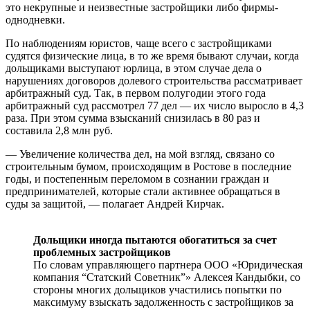
это некрупные и неизвестные застройщики либо фирмы-
однодневки.
По наблюдениям юристов, чаще всего с застройщиками
судятся физические лица, в то же время бывают случаи, когда
дольщиками выступают юрлица, в этом случае дела о
нарушениях договоров долевого строи­тельства рассматривает
арбитражный суд. Так, в первом полугодии этого года
арбитражный суд рассмотрел 77 дел — их число выросло в 4,3
раза. При этом сумма взысканий снизилась в 80 раз и
составила 2,8 млн руб.
— Увеличение количества дел, на мой взгляд, связано со
строительным бумом, происходящим в Ростове в последние
годы, и постепенным переломом в сознании граждан и
предпринимателей, которые стали активнее обращаться в
суды за защитой, — полагает Андрей Кирчак.
Дольщики иногда пытаются обогатиться за счет
проблемных застройщиков
По словам управляющего партнера ООО «Юридическая
компания “Статский Советник”» Алексея Кандыбки, со
стороны многих дольщиков участились попытки по
максимуму взыскать задолженность с застройщиков за