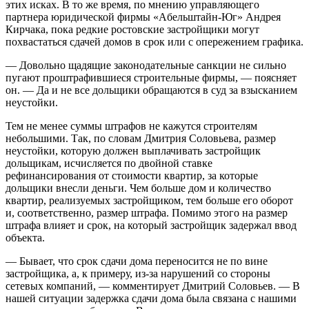
этих исках. В то же время, по мнению управляющего
партнера юридической фирмы «Aбельштайн-Юг» Андрея
Кирчака, пока редкие ростовские застройщики могут
похвастаться сдачей домов в срок или с опережением графика.
— Довольно щадящие законодательные санкции не сильно
пугают проштрафившиеся строительные фирмы, — поясняет
он. — Да и не все дольщики обращаются в суд за взысканием
неустойки.
Тем не менее суммы штрафов не кажутся строителям
небольшими. Так, по словам Дмитрия Соловьева, размер
неустойки, которую должен выплачивать застройщик
дольщикам, исчисляется по двойной ставке
рефинансирования от стоимости квартир, за которые
дольщики внесли деньги. Чем больше дом и количество
квартир, реализуемых застройщиком, тем больше его оборот
и, соответственно, размер штрафа. Помимо этого на размер
штрафа влияет и срок, на который застройщик задержал ввод
объекта.
— Бывает, что срок сдачи дома переносится не по вине
застройщика, а, к примеру, из-за нарушений со стороны
сетевых компаний, — комментирует Дмитрий Соловьев. — В
нашей ситуации задержка сдачи дома была связана с нашими