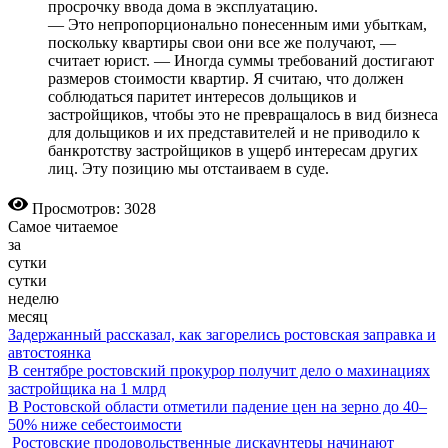
просрочку ввода дома в эксплуатацию.
— Это непропорционально понесенным ими убыткам,
поскольку квартиры свои они все же получают, —
считает юрист. — Иногда суммы требований достигают
размеров стоимости квартир. Я считаю, что должен
соблюдаться паритет интересов дольщиков и
застройщиков, чтобы это не превращалось в вид бизнеса
для дольщиков и их представителей и не приводило к
банкротству застройщиков в ущерб интересам других
лиц. Эту позицию мы отстаиваем в суде.
Просмотров: 3028
Самое читаемое
за
сутки
сутки
неделю
месяц
Задержанный рассказал, как загорелись ростовская заправка и
автостоянка
В сентябре ростовский прокурор получит дело о махинациях
застройщика на 1 млрд
В Ростовской области отметили падение цен на зерно до 40–
50% ниже себестоимости
Ростовские продовольственные дискаунтеры начинают