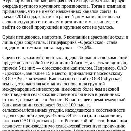
Агрофирма «Целина», которая в 2012 году запустила первую
очередь крупного крупяного производства. Тогда в компании
признавали, что не имеют налаженных каналов сбыта. В
начале 2014 года, как писал ранее N, компания поставляла
свою продукцию оптовикам и розничным магазинам, т. е.
выйти со своей продукцией в крупные сети не удалось.
Среди птицеводов, напротив, 6 компаний нарастили доходы и
лишь одна сократила. Птицефабрика «Ореховская» стала
лидером по темпам роста выручки — 73,6%.
Среди сельскохозяйственных лидеров большинство компаний
представляют собой не единичный бизнес, а часть холдингов,
причем 5 из них — с московским капиталом. Например, ОАО
«Донское», занявшее 15-е место, принадлежит московскому
ООО «Русская земля». Как сказано на сайте ООО «Русская
земля», это частная компания, основанная группой
международных инвесторов, имеющих более чем вековой
опыт ведения сельскохозяйственного бизнеса в различных
странах, в том числе в России. В настоящее время земельный
банк компании составляет более 100 тыс. га
сельскохозяйственных угодий, находящихся в собственности
и долгосрочной аренде. Из них 89 тыс. га (или 5 компаний,
включая ОАО «Донское») — в Ростовской области. Компания
реализует произведенную сельскохозяйственную продукцию