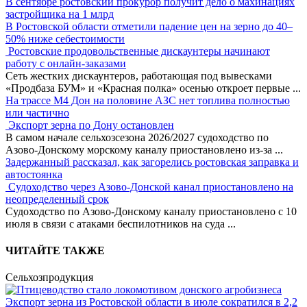
В сентябре ростовский прокурор получит дело о махинациях
застройщика на 1 млрд
В Ростовской области отметили падение цен на зерно до 40–
50% ниже себестоимости
Ростовские продовольственные дискаунтеры начинают
работу с онлайн-заказами
Сеть жестких дискаунтеров, работающая под вывесками
«Продбаза БУМ» и «Красная полка» осенью откроет первые
...
На трассе М4 Дон на половине АЗС нет топлива полностью
или частично
Экспорт зерна по Дону остановлен
В самом начале сельхозсезона 2026/2027 судоходство по
Азово-Донскому морскому каналу приостановлено из-за
...
Задержанный рассказал, как загорелись ростовская заправка и
автостоянка
Судоходство через Азово-Донской канал приостановлено на
неопределенный срок
Судоходство по Азово-Донскому каналу приостановлено с 10
июля в связи с атаками беспилотников на суда
...
ЧИТАЙТЕ ТАКЖЕ
Сельхозпродукция
Экспорт зерна из Ростовской области в июле сократился в 2,2