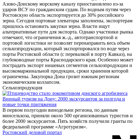
Азово-Донскому морскому каналу приостановлено из-за
ударов ВСУ по гражданским судам. По водным путям через
Ростовскую область экспортируется до 30% российского
зерна. Сегодня портовые элеваторы заполнены, экспортерам
пришлось остановить закупки зерна. Власти ищут
альтернативные пути для экспорта. Однако участники рынка
отмечают, что ограничения ж.-д., автотранспортной и
портовой логистики не позволят перенаправить весь объем
сельхозпродукции, который экспортировался по воде через
порты Ростовской области (с перевалкой в порту Кавказ), на
глубоководные порты Краснодарского края. Особенно может
пострадать экспорт нишевых сегментов сельхозпродукции и
высокомаржинальной продукции, сроки хранения которой
ограничены. Закупорка Дона грозит южным регионам
экономическим коллапсом.
Сельхозпродукция
Винный туризм на Дону: 2000 экскурсантов за полгода и
новые точки притяжения
В первом полугодии винодельни региона, по данным
минсельхоза, приняли около 500 организованных туристов и
более 2000 экскурсантов. Пять хозяйств получили гранты по
федеральной программе «Агротуризм».
Ростовский деловой портал