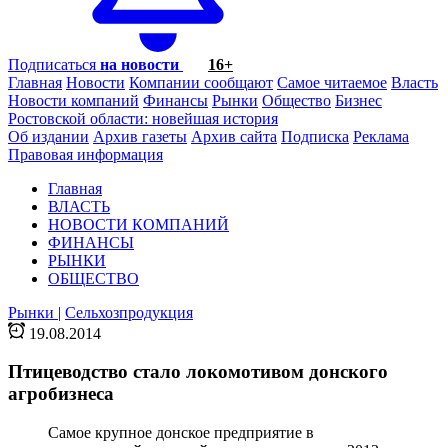
Подписаться
на новости
16+
Главная
Новости
Компании сообщают
Самое читаемое
Власть
Новости компаний
Финансы
Рынки
Общество
Бизнес
Ростовской области: новейшая история
Об издании
Архив газеты
Архив сайта
Подписка
Реклама
Правовая информация
Главная
ВЛАСТЬ
НОВОСТИ КОМПАНИЙ
ФИНАНСЫ
РЫНКИ
ОБЩЕСТВО
Рынки
|
Сельхозпродукция
19.08.2014
Птицеводство стало локомотивом донского
агробизнеса
Самое крупное донское предприятие в