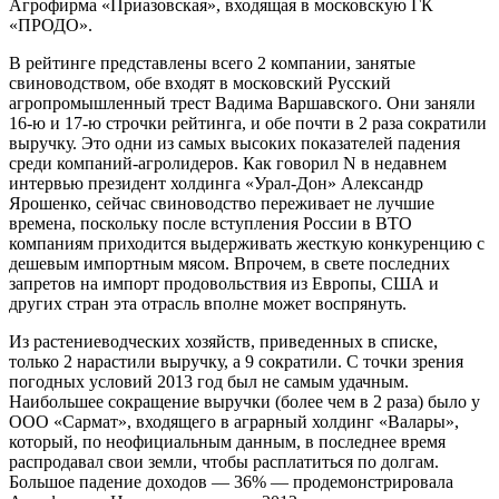
Агрофирма «Приазовская», входящая в мос­ковскую ГК
«ПРОДО».
В рейтинге представлены всего 2 компании, занятые
свиноводством, обе входят в московский Русский
агропромышленный трест Вадима Варшавского. Они заняли
16-ю и 17-ю строчки рейтинга, и обе почти в 2 раза сократили
выручку. Это одни из самых высоких показателей падения
среди компаний-агролидеров. Как говорил N в недавнем
интервью президент холдинга «Урал-Дон» Александр
Ярошенко, сейчас свиноводство переживает не лучшие
времена, поскольку после вступления России в ВТО
компаниям приходится выдерживать жесткую конкуренцию с
дешевым импортным мясом. Впрочем, в свете последних
запретов на импорт продовольствия из Европы, США и
других стран эта отрасль вполне может воспрянуть.
Из растениеводческих хозяйств, приведенных в списке,
только 2 нарастили выручку, а 9 сократили. С точки зрения
погодных условий 2013 год был не самым удачным.
Наибольшее сокращение выручки (более чем в 2 раза) было у
ООО «Сармат», входящего в аграрный холдинг «Валары»,
который, по неофициальным данным, в последнее время
распродавал свои земли, чтобы расплатиться по долгам.
Большое падение доходов — 36% — продемонстрировала