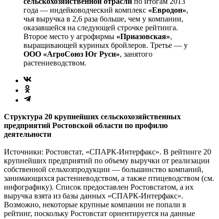
сельскохозяйственной отрасли
по итогам 2013
года — индейководческий комплекс
«Евродон»
,
чья выручка в 2,6 раза больше, чем у компании,
оказавшейся на следующей строчке рейтинга.
Второе место у агрофирмы
«Приазовская»
,
выращивающей куриных бройлеров. Третье — у
ООО «АгроСоюз Юг Руси»
, занятого
растениеводством.
Структура 20 крупнейших сельскохозяйственных
предприятий Ростовской области по профилю
деятельности
Источники: Ростовстат, «СПАРК-Интерфакс». В рейтинге 20
крупнейших предприятий по объему выручки от реализации
собственной сельхозпродукции — большинство компаний,
занимающихся растениеводством, а также птицеводством (см.
инфографику). Список предоставлен Ростовстатом, а их
выручка взята из базы данных «СПАРК-Интер­факс».
Возможно, некоторые крупные компании не попали в
рейтинг, поскольку Рос­товстат ориентируется на данные