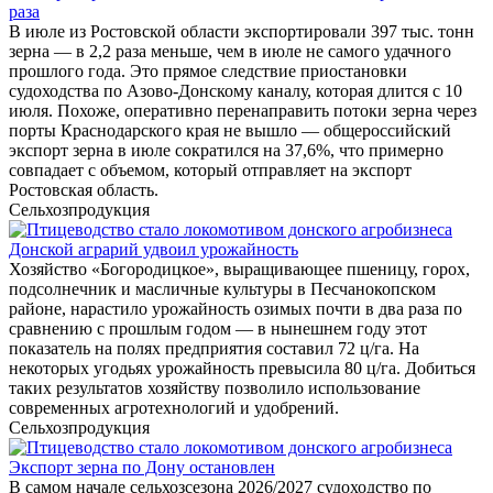
раза
В июле из Ростовской области экспортировали 397 тыс. тонн
зерна — в 2,2 раза меньше, чем в июле не самого удачного
прошлого года. Это прямое следствие приостановки
судоходства по Азово-Донскому каналу, которая длится с 10
июля. Похоже, оперативно перенаправить потоки зерна через
порты Краснодарского края не вышло — общероссийский
экспорт зерна в июле сократился на 37,6%, что примерно
совпадает с объемом, который отправляет на экспорт
Ростовская область.
Сельхозпродукция
Донской аграрий удвоил урожайность
Хозяйство «Богородицкое», выращивающее пшеницу, горох,
подсолнечник и масличные культуры в Песчанокопском
районе, нарастило урожайность озимых почти в два раза по
сравнению с прошлым годом — в нынешнем году этот
показатель на полях предприятия составил 72 ц/га. На
некоторых угодьях урожайность превысила 80 ц/га. Добиться
таких результатов хозяйству позволило использование
современных агротехнологий и удобрений.
Сельхозпродукция
Экспорт зерна по Дону остановлен
В самом начале сельхозсезона 2026/2027 судоходство по