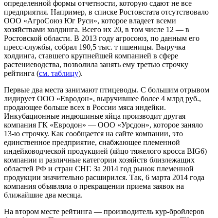
определенной формы отчетности, которую сдают не все
предприятия. Например, в списке Ростовстата отсутствовало
ООО «АгроСоюз Юг Руси», которое владеет всеми
хозяйствами холдинга. Всего их 20, в том числе 12 — в
Ростовской области. В 2013 году агросоюз, по данным его
пресс-служ­бы, собрал 190,5 тыс. т пшеницы. Выручка
холдинга, ставшего крупнейшей компанией в сфере
растениеводства, позволила занять ему третью строчку
рейтинга (
см. таблицу
).
Первые два места занимают птицеводы. С большим отрывом
лидирует ООО «Евродон», выручившее более 4 млрд руб.,
продающее больше всех в России мяса индейки.
Инкубационные индюшиные яйца производит другая
компания ГК «Евродон» — ООО «Урс­дон», которое заняло
13-ю строчку. Как сообщается на сайте компании, это
единственное предприятие, снабжающее племенной
индейководчес­кой продукцией (яйцо тяжелого кросса BIG6)
компании и различные категории хозяйств близлежащих
областей РФ и стран СНГ. За 2014 год рынок племенной
продукции значительно расширился. Так, 6 марта 2014 года
компания объявляла о прекращении приема заявок на
ближайшие два месяца.
На втором месте рейтинга — производитель кур-бройлеров