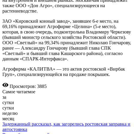
на внутреннем и внешнем рынках. Москвичам принадлежит
также ООО «Дон Агро», специализирующееся на
растениеводстве.
ЗАО «Кировский конный завод», занявшее 6-е место, на
69,16% принадлежит Агрофирме «Целина» (5-е место),
которая, в свою очередь, подконтрольна Владимиру Черкезову
(бывший министр сельского хозяйства Ростовской области).
ООО «Светлый» на 99,34% принадлежит Николаю Гончарову,
ранее — Александру Гончарову (бывший глава СПК
«Светлый» и бывший глава Кашарского района), согласно
данным «СПАРК-Интерфакса».
Агрофирма «КАЛИТВА» — это актив ростовской «Вирбак
Груп», специализирующейся на продаже покрышек.
Просмотров: 3885
Самое читаемое
за
сутки
сутки
неделю
месяц
Задержанный рассказал, как загорелись ростовская заправка и
автостоянка