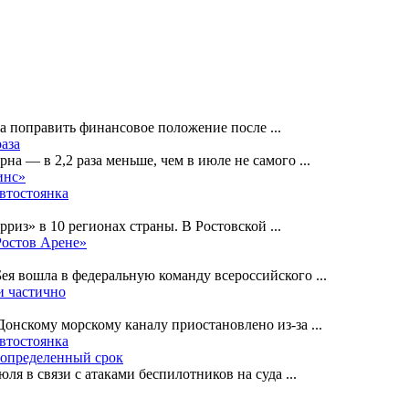
на поправить финансовое положение после
...
раза
рна — в 2,2 раза меньше, чем в июле не самого
...
инс»
автостоянка
рриз» в 10 регионах страны. В Ростовской
...
Ростов Арене»
Бея вошла в федеральную команду всероссийского
...
и частично
-Донскому морскому каналу приостановлено из-за
...
автостоянка
еопределенный срок
ля в связи с атаками беспилотников на суда
...