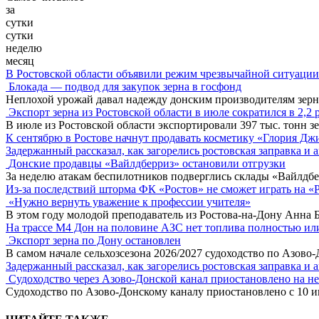
за
сутки
сутки
неделю
месяц
В Ростовской области объявили режим чрезвычайной ситуации
Блокада — подвод для закупок зерна в госфонд
Неплохой урожай давал надежду донским производителям зер
Экспорт зерна из Ростовской области в июле сократился в 2,2 
В июле из Ростовской области экспортировали 397 тыс. тонн зе
К сентябрю в Ростове начнут продавать косметику «Глория Дж
Задержанный рассказал, как загорелись ростовская заправка и 
Донские продавцы «Вайлдберриз» остановили отгрузки
За неделю атакам беспилотников подверглись склады «Вайлдбе
Из-за последствий шторма ФК «Ростов» не сможет играть на «
«Нужно вернуть уважение к профессии учителя»
В этом году молодой преподаватель из Ростова-на-Дону Анна 
На трассе М4 Дон на половине АЗС нет топлива полностью ил
Экспорт зерна по Дону остановлен
В самом начале сельхозсезона 2026/2027 судоходство по Азово
Задержанный рассказал, как загорелись ростовская заправка и 
Судоходство через Азово-Донской канал приостановлено на н
Судоходство по Азово-Донскому каналу приостановлено с 10 ию