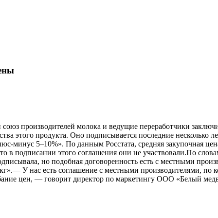
ены
союз производителей молока и ведущие переработчики заключил
дства этого продукта. Оно подписывается последние несколько 
люс-минус 5–10%». По данным Росстата, средняя закупочная цена 
что в подписании этого соглашения они не участвовали.По слов
одписывала, но подобная договоренность есть с местными произ
 за кг».— У нас есть соглашение с местными производителями, п
ебание цен, — говорит директор по маркетингу ООО «Белый мед