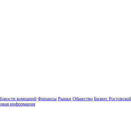
Новости компаний
Финансы
Рынки
Общество
Бизнес Ростовской
овая информация