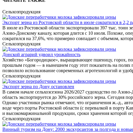
ЧИТАЙТЕ ТАКЖЕ
Сельхозпродукция
Экспорт зерна из Ростовской области в июле сократился в 2,2 р
В июле из Ростовской области экспортировали 397 тыс. тонн зе
Азово-Донскому каналу, которая длится с 10 июля. Похоже, о
сократился на 37,6%, что примерно совпадает с объемом, котор
Сельхозпродукция
Донской аграрий удвоил урожайность
Хозяйство «Богородицкое», выращивающее пшеницу, горох, под
прошлым годом — в нынешнем году этот показатель на полях пр
позволило использование современных агротехнологий и удоб
Сельхозпродукция
Экспорт зерна по Дону остановлен
В самом начале сельхозсезона 2026/2027 судоходство по Азов
область экспортируется до 30% российского зерна. Сегодня по
Однако участники рынка отмечают, что ограничения ж.-д., авт
воде через порты Ростовской области (с перевалкой в порту К
и высокомаржинальной продукции, сроки хранения которой о
Сельхозпродукция
Винный туризм на Дону: 2000 экскурсантов за полгода и новы