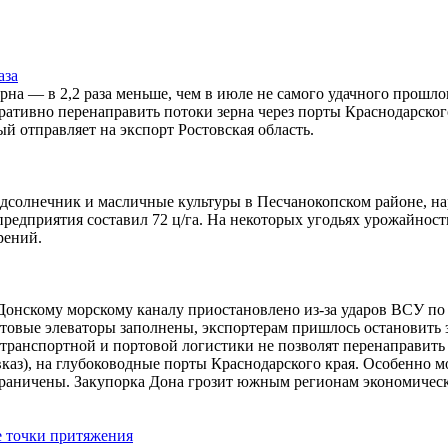
аза
рна — в 2,2 раза меньше, чем в июле не самого удачного прошло
перативно перенаправить потоки зерна через порты Краснодарск
ый отправляет на экспорт Ростовская область.
солнечник и масличные культуры в Песчанокопском районе, нар
едприятия составил 72 ц/га. На некоторых угодьях урожайность 
рений.
о-Донскому морскому каналу приостановлено из-за ударов ВСУ п
ртовые элеваторы заполнены, экспортерам пришлось остановить 
отранспортной и портовой логистики не позволят перенаправить
авказ), на глубоководные порты Краснодарского края. Особенно
граничены. Закупорка Дона грозит южным регионам экономичес
е точки притяжения