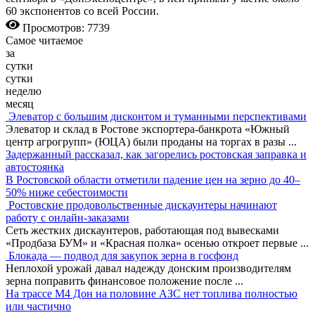
60 экспонентов со всей России.
Просмотров: 7739
Самое читаемое
за
сутки
сутки
неделю
месяц
Элеватор с большим дисконтом и туманными перспективами
Элеватор и склад в Ростове экспортера-банкрота «Южный
центр агрогрупп» (ЮЦА) были проданы на торгах в разы
...
Задержанный рассказал, как загорелись ростовская заправка и
автостоянка
В Ростовской области отметили падение цен на зерно до 40–
50% ниже себестоимости
Ростовские продовольственные дискаунтеры начинают
работу с онлайн-заказами
Сеть жестких дискаунтеров, работающая под вывесками
«Продбаза БУМ» и «Красная полка» осенью откроет первые
...
Блокада — подвод для закупок зерна в госфонд
Неплохой урожай давал надежду донским производителям
зерна поправить финансовое положение после
...
На трассе М4 Дон на половине АЗС нет топлива полностью
или частично