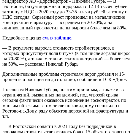
гендиректор АО «Дорспецстрой» Николай Губарь. — В
частности, битум дорожный подорожал с 12-13 тысяч рублей
за тонну с НДС в 2020 году до 33-35 тысяч рублей за тонну с
НДС сегодня. Серьезный рост произошел на металлические
конструкции и арматуру — в среднем на 20-30%, а на
оцинкованный профнастил цены выросли более чем на 80%.
Подробнее о ценах
см. в таблице.
— В результате выросла стоимость стройматериалов, в
которых присутствует доля битума (в том числе асфальт вырос
на 70-80 %), а также металлических конструкций — более чем
на 50%, — рассказал Николай Губарь.
Дополнительные проблемы строителям дорог добавил и 15-
процентый рост цен на дизтопливо, сообщили в ГСК «Дон».
По словам Николая Губаря, по этим причинам, а также из-за
ограничений, вызванных пандемией, под угрозой срыва
сегодня фактически оказалось исполнение госконтрактов по
многим объектам: в том числе по ковидному госпиталю в
Ростове-на-Дону, ряду объектов дорожной инфраструктуры и
т.п.
— В Ростовской области в 2021 году без подрядчиков в
дорожном строительстве осталось более 15 объектов, торги по