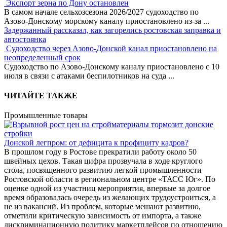
Экспорт зерна по Дону остановлен
В самом начале сельхозсезона 2026/2027 судоходство по
Азово-Донскому морскому каналу приостановлено из-за
...
Задержанный рассказал, как загорелись ростовская заправка и
автостоянка
Судоходство через Азово-Донской канал приостановлено на
неопределенный срок
Судоходство по Азово-Донскому каналу приостановлено с 10
июля в связи с атаками беспилотников на суда
...
ЧИТАЙТЕ ТАКЖЕ
Промышленные товары
Донской легпром: от дефицита к профициту кадров?
В прошлом году в Ростове прекратили работу около 50
швейных цехов. Такая цифра прозвучала в ходе круглого
стола, посвященного развитию легкой промышленности
Ростовской области в региональном центре «ТАСС Юг». По
оценке одной из участниц мероприятия, впервые за долгое
время образовалась очередь из желающих трудоустроиться, а
не из вакансий. Из проблем, которые мешают развитию,
отметили критическую зависимость от импорта, а также
дискриминационную политику маркетплейсов по отношению