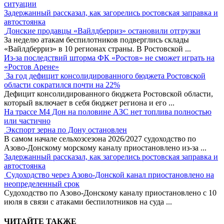
ситуации
Задержанный рассказал, как загорелись ростовская заправка и
автостоянка
Донские продавцы «Вайлдберриз» остановили отгрузки
За неделю атакам беспилотников подверглись склады
«Вайлдберриз» в 10 регионах страны. В Ростовской
...
Из-за последствий шторма ФК «Ростов» не сможет играть на
«Ростов Арене»
За год дефицит консолидированного бюджета Ростовской
области сократился почти на 22%
Дефицит консолидированного бюджета Ростовской области,
который включает в себя бюджет региона и его
...
На трассе М4 Дон на половине АЗС нет топлива полностью
или частично
Экспорт зерна по Дону остановлен
В самом начале сельхозсезона 2026/2027 судоходство по
Азово-Донскому морскому каналу приостановлено из-за
...
Задержанный рассказал, как загорелись ростовская заправка и
автостоянка
Судоходство через Азово-Донской канал приостановлено на
неопределенный срок
Судоходство по Азово-Донскому каналу приостановлено с 10
июля в связи с атаками беспилотников на суда
...
ЧИТАЙТЕ ТАКЖЕ