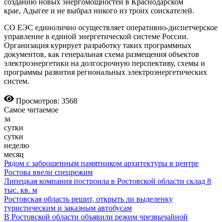
созданию новых энергомощностей в Краснодарском
крае, Адыгее и не выбрал никого из троих соискателей.
СО ЕЭС единолично осуществляет оперативно-диспетчерское
управление в единой энергетической системе России.
Организация курирует разработку таких программных
документов, как генеральная схема размещения объектов
электроэнергетики на долгосрочную перспективу, схемы и
программы развития региональных электроэнергетических
систем.
Просмотров: 3568
Самое читаемое
за
сутки
сутки
неделю
месяц
Рядом с заброшенным памятником архитектуры в центре
Ростова ввели спецрежим
Липецкая компания построила в Ростовской области склад 8
тыс. кв. м
Ростовская область решит, открыть ли выделенку
туристическим и заказным автобусам
В Ростовской области объявили режим чрезвычайной