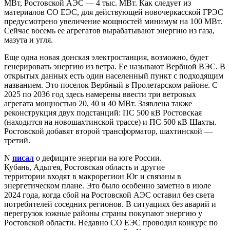
МВт, Ростовской АЭС — 4 тыс. МВт. Как следует из
материалов СО ЕЭС, для действующей новочеркасской ГРЭС
предусмотрено увеличение мощностей минимум на 100 МВт.
Сейчас восемь ее агрегатов вырабатывают энергию из газа,
мазута и угля.
Еще одна новая донская электростанция, возможно, будет
генерировать энергию из ветра. Ее называют Вербной ВЭС. В
открытых данных есть один населенный пункт с подходящим
названием. Это поселок Вербный в Пролетарском районе. С
2025 по 2036 год здесь намерены ввести три ветровых
агрегата мощностью 20, 40 и 40 МВт. Заявлена также
реконструкция двух подстанций: ПС 500 кВ Ростовская
(находится на новошахтинской трассе) и ПС 500 кВ Шахты.
Ростовской добавят второй трансформатор, шахтинской —
третий.
N
писал
о дефиците энергии на юге России.
Кубань, Адыгея, Ростовская область и другие
территории входят в макрорегион Юг и связаны в
энергетическом плане. Это было особенно заметно в июле
2024 года, когда сбой на Ростовской АЭС оставил без света
потребителей соседних регионов. В ситуациях без аварий и
перегрузок южные районы страны покупают энергию у
Ростовской области. Недавно СО ЕЭС проводил конкурс по