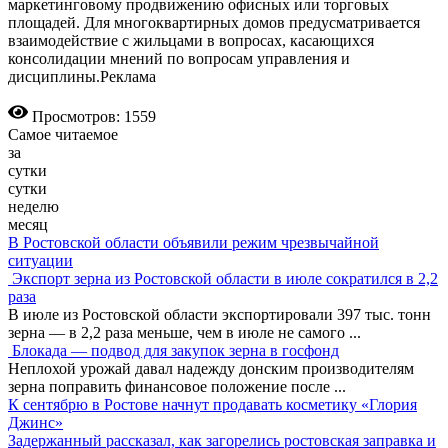
маркетинговому продвижению офисных или торговых
площадей. Для многоквартирных домов предусматривается
взаимодействие с жильцами в вопросах, касающихся
консолидации мнений по вопросам управления и
дисциплины.Реклама
Просмотров: 1559
Самое читаемое
за
сутки
сутки
неделю
месяц
В Ростовской области объявили режим чрезвычайной
ситуации
Экспорт зерна из Ростовской области в июле сократился в 2,2
раза
В июле из Ростовской области экспортировали 397 тыс. тонн
зерна — в 2,2 раза меньше, чем в июле не самого
...
Блокада — подвод для закупок зерна в госфонд
Неплохой урожай давал надежду донским производителям
зерна поправить финансовое положение после
...
К сентябрю в Ростове начнут продавать косметику «Глория
Джинс»
Задержанный рассказал, как загорелись ростовская заправка и