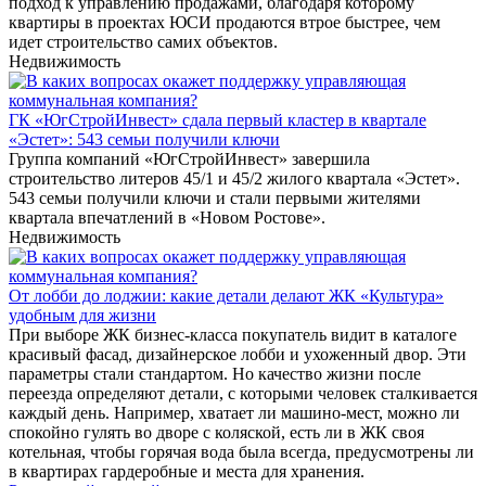
подход к управлению продажами, благодаря которому
квартиры в проектах ЮСИ продаются втрое быстрее, чем
идет строительство самих объектов.
Недвижимость
ГК «ЮгСтройИнвест» сдала первый кластер в квартале
«Эстет»: 543 семьи получили ключи
Группа компаний «ЮгСтройИнвест» завершила
строительство литеров 45/1 и 45/2 жилого квартала «Эстет».
543 семьи получили ключи и стали первыми жителями
квартала впечатлений в «Новом Ростове».
Недвижимость
От лобби до лоджии: какие детали делают ЖК «Культура»
удобным для жизни
При выборе ЖК бизнес-класса покупатель видит в каталоге
красивый фасад, дизайнерское лобби и ухоженный двор. Эти
параметры стали стандартом. Но качество жизни после
переезда определяют детали, с которыми человек сталкивается
каждый день. Например, хватает ли машино-мест, можно ли
спокойно гулять во дворе с коляской, есть ли в ЖК своя
котельная, чтобы горячая вода была всегда, предусмотрены ли
в квартирах гардеробные и места для хранения.