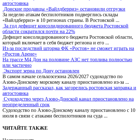
автостоянка
Донские продавцы «Вайлдберриз» остановили отгрузки
За неделю атакам беспилотников подверглись склады
«Вайлдберриз» в 10 регионах страны. В Ростовской
...
За год дефицит консолидированного бюджета Ростовской
области сократился почти на 22%
Дефицит консолидированного бюджета Ростовской области,
который включает в себя бюджет региона и его
...
Из-за последствий шторма ФК «Ростов» не сможет играть на
«Ростов Арене»
На трассе М4 Дон на половине АЗС нет топлива полностью
или частично
Экспорт зерна по Дону остановлен
В самом начале сельхозсезона 2026/2027 судоходство по
Азово-Донскому морскому каналу приостановлено из-за
...
Задержанный рассказал, как загорелись ростовская заправка и
автостоянка
Судоходство через Азово-Донской канал приостановлено на
неопределенный срок
Судоходство по Азово-Донскому каналу приостановлено с 10
июля в связи с атаками беспилотников на суда
...
ЧИТАЙТЕ ТАКЖЕ