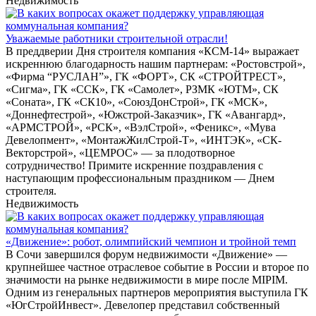
Недвижимость
Уважаемые работники строительной отрасли!
В преддверии Дня строителя компания «КСМ-14» выражает
искреннюю благодарность нашим партнерам: «Ростовстрой»,
«Фирма “РУСЛАН”», ГК «ФОРТ», СК «СТРОЙТРЕСТ»,
«Сигма», ГК «ССК», ГК «Самолет», РЗМК «ЮТМ», СК
«Соната», ГК «СК10», «СоюзДонСтрой», ГК «МСК»,
«Доннефтестрой», «Южстрой-Заказчик», ГК «Авангард»,
«АРМСТРОЙ», «РСК», «ВэлСтрой», «Феникс», «Мува
Девелопмент», «МонтажЖилСтрой-Т», «ИНТЭК», «СК-
Векторстрой», «ЦЕМРОС» — за плодотворное
сотрудничество! Примите искренние поздравления с
наступающим профессиональным праздником — Днем
строителя.
Недвижимость
«Движение»: робот, олимпийский чемпион и тройной темп
В Сочи завершился форум недвижимости «Движение» —
крупнейшее частное отраслевое событие в России и второе по
значимости на рынке недвижимости в мире после MIPIM.
Одним из генеральных партнеров мероприятия выступила ГК
«ЮгСтройИнвест». Девелопер представил собственный