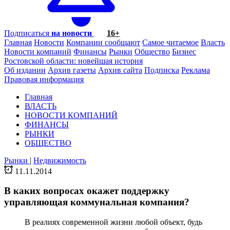
Подписаться
на новости
16+
Главная
Новости
Компании сообщают
Самое читаемое
Власть
Новости компаний
Финансы
Рынки
Общество
Бизнес
Ростовской области: новейшая история
Об издании
Архив газеты
Архив сайта
Подписка
Реклама
Правовая информация
Главная
ВЛАСТЬ
НОВОСТИ КОМПАНИЙ
ФИНАНСЫ
РЫНКИ
ОБЩЕСТВО
Рынки
|
Недвижимость
11.11.2014
В каких вопросах окажет поддержку
управляющая коммунальная компания?
В реалиях современной жизни любой объект, будь