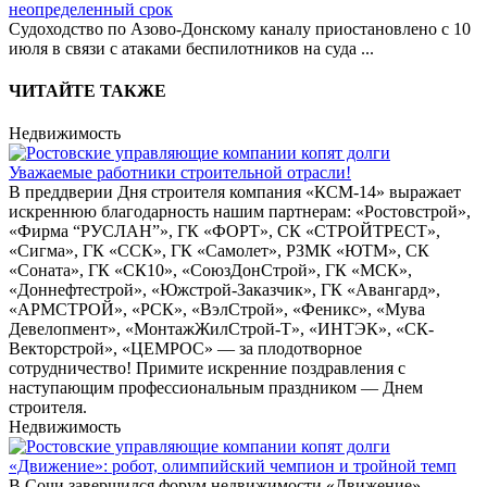
неопределенный срок
Судоходство по Азово-Донскому каналу приостановлено с 10
июля в связи с атаками беспилотников на суда
...
ЧИТАЙТЕ ТАКЖЕ
Недвижимость
Уважаемые работники строительной отрасли!
В преддверии Дня строителя компания «КСМ-14» выражает
искреннюю благодарность нашим партнерам: «Ростовстрой»,
«Фирма “РУСЛАН”», ГК «ФОРТ», СК «СТРОЙТРЕСТ»,
«Сигма», ГК «ССК», ГК «Самолет», РЗМК «ЮТМ», СК
«Соната», ГК «СК10», «СоюзДонСтрой», ГК «МСК»,
«Доннефтестрой», «Южстрой-Заказчик», ГК «Авангард»,
«АРМСТРОЙ», «РСК», «ВэлСтрой», «Феникс», «Мува
Девелопмент», «МонтажЖилСтрой-Т», «ИНТЭК», «СК-
Векторстрой», «ЦЕМРОС» — за плодотворное
сотрудничество! Примите искренние поздравления с
наступающим профессиональным праздником — Днем
строителя.
Недвижимость
«Движение»: робот, олимпийский чемпион и тройной темп
В Сочи завершился форум недвижимости «Движение» —