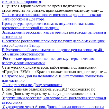
сохранять не торопятся
В центре Старочеркасской во время подготовки к
строительству на участке, принадлежащем частному лицу
...
Экспертиза отклонила проект ростовской дороги — связки
Таганрогской и Доватора
Прокуратура продолжит изымать имущество экс-главы
ростовской налоговой инспекции
Задержанный рассказал, как загорелись ростовская заправка и
автостоянка
В сентябре ростовский прокурор получит дело о махинациях
застройщика на 1 млрд
В Ростовской области отметили падение цен на зерно до 40–
50% ниже себестоимости
Ростовские продовольственные дискаунтеры начинают
работу с онлайн-заказами
Сеть жестких дискаунтеров, работающая под вывесками
«Продбаза БУМ» и «Красная полка» осенью откроет первые
...
На трассе М4 Дон на половине АЗС нет топлива полностью
или частично
Экспорт зерна по Дону остановлен
В самом начале сельхозсезона 2026/2027 судоходство по
Азово-Донскому морскому каналу приостановлено из-за
...
Задержанный рассказал, как загорелись ростовская заправка и
автостоянка
Судоходство через Азово-Донской канал приостановлено на