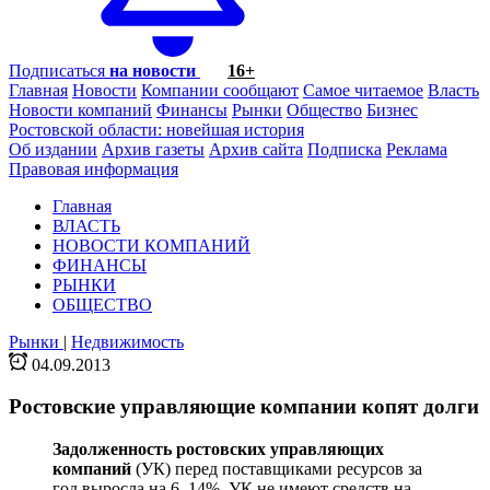
Подписаться
на новости
16+
Главная
Новости
Компании сообщают
Самое читаемое
Власть
Новости компаний
Финансы
Рынки
Общество
Бизнес
Ростовской области: новейшая история
Об издании
Архив газеты
Архив сайта
Подписка
Реклама
Правовая информация
Главная
ВЛАСТЬ
НОВОСТИ КОМПАНИЙ
ФИНАНСЫ
РЫНКИ
ОБЩЕСТВО
Рынки
|
Недвижимость
04.09.2013
Ростовские управляющие компании копят долги
Задолженность ростовских управляющих
компаний
(УК) перед поставщиками ресурсов за
год выросла на 6–14%. УК не имеют средств на