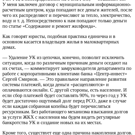
У меня заключен договор с муниципальным инфор­мационно-
расчетным центром, куда попадают все деньги жителей, после
чего их распределяют и перечисляют за тепло, электричество,
воду и т. д. Непосредственно к нам попадают только деньги
по статье «Содержание и ремонт жилфонда».
Как говорят юристы, подобная практика единична и в
основном касается владельцев жилья в малоквартирных
домах.
— Удаление УК из цепочки, конечно, позволит исключить
ситуации, когда по различным причинам деньги оседают на
их счетах, — комментирует замруководителя департамента по
работе с корпоративными кли­ентами банка «Центр-инвест»
Сергей Смирнов. — Это правильное направление развития
системы платежей, когда деньги «расщепляются» и
оплачиваются онлайн. С другой стороны, есть население. И
если сбор платежей будет составлять 90%, то через год у УК
будет достаточно ощутимый долг перед РСО, даже в случае
если каждая собранная копейка будет перечисляться
ресурсникам. Без работающего механизма взыскания долгов
за услуги ЖКХ с населения мы будем видеть регулярные
банкротства УК и создание новых на их местах.
Кроме того, существует еще одна причина накопления долгов.