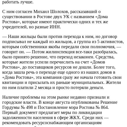
работать лучше.
С ним согласен Михаил Шолохов, рассказавший о
существовании в Ростове двух УК с названием «Дома
Ростова», которые имеют практичес­ки одних и тех же
учредителей, но разные ИНН.
— Наши жильцы были против перехода к ним, но договор
подписывал не каждый из жильцов, а группа из 5 активистов,
которым собственники якобы передали свои полномочия, —
говорит он. — Потом жилинспекция все-таки разобралась,
было принято решение, что переход незаконен. Средства,
которые жители успели перечислить на счет «Домов
Ростова», до поставщиков ресурсов не дошли. Более того,
когда зашла речь о переходе еще одного из наших домов в
«Дома Ростова», эта компания сразу же начала готовить свои
квитанции и присылать их раньше муниципальных. Жители
по ним платили 2 месяца и просто потеряли деньги.
Наличие проблемы на этом рынке недавно признали и
городские влас­ти. В конце августа опубликованы Решение
Гордумы № 498 и Постановление мэра Ростова № 864.
Первый документ предлагает меры по ликвидации
задолженности населения в сфере ЖКХ. Среди них —
рекомендовать ресурсоснабжающим организациям