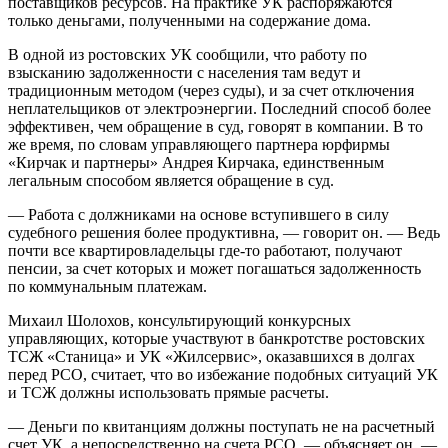
поставщиков ресурсов. На практике УК распоряжаются
только деньгами, полученными на содержание дома.
В одной из ростовских УК сообщили, что работу по
взысканию задолженности с населения там ведут и
традиционным методом (через суды), и за счет отключения
неплательщиков от электроэнергии. Последний способ более
эффективен, чем обращение в суд, говорят в компании. В то
же время, по словам управляющего партнера юрфирмы
«Кирчак и партнеры» Андрея Кирчака, единственным
легальным способом является обращение в суд.
— Работа с должниками на основе вступившего в силу
судебного решения более продуктивна, — говорит он. — Ведь
почти все квартировладельцы где-то работают, получают
пенсии, за счет которых и может погашаться задолженность
по коммунальным платежам.
Михаил Шолохов, консультирующий конкурсных
управляющих, которые участвуют в банкротстве рос­товских
ТСЖ «Станица» и УК «Жилсервис», оказавшихся в долгах
перед РСО, считает, что во избежание подобных ситуаций УК
и ТСЖ должны использовать прямые расчеты.
— Деньги по квитанциям должны поступать не на расчетный
счет УК, а непосредственно на счета РСО, — объясняет он. —