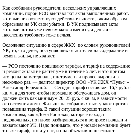
Как сообщили руководители нескольких управляющих
компаний, порой РСО выставляют акты выполненных работ,
которые не соответствуют действительности, таким образом
сбрасывая на УК свои убытки. В УК подписывают акты,
которые потом уже невозможно изменить, а деньги с
населения требовать тоже нельзя.
Осложняет ситуацию в сфере ЖКХ, по словам руководителей
УК, то, что денег, поступающих от жителей на содержание и
ремонт жилья, не хватает.
— РСО постоянно повышают тарифы, а тариф на содержание
и ремонт жилья не растет уже в течение 5 лет, и это притом
что цены на материалы, инструмент и прочее выросли в
несколько раз, — делится директор ООО «УК ЖКХ “Пульс”»
Александр Бережной. — Сегодня тариф составляет 16,7 руб. с
кв. м, а для того чтобы нормально обслуживать дом, он
должен быть как минимум 20–25 руб. с кв. м, в зависимости
от состояния дома. Жильцы на собраниях выступают против
повышения тарифа. В такой ситуации хорошо таким
компаниям, как «Дома Ростова», которые находят
недовольных, но плохо разбирающихся в вопросе граждан и
захватывают УК. Надо понимать, что у новой компании будет
тот же тариф, что и у нас, и она объективно не сможет