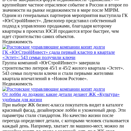
крупнейшее частное отраслевое событие в России и второе по
значимости на рынке недвижимости в мире после MIPIM.
Одним из генеральных партнеров мероприятия выступила ГК
«ЮгСтройИнвест». Девелопер представил собственный
подход к управлению продажами, благодаря которому
квартиры в проектах ЮСИ продаются втрое быстрее, чем
идет строительство самих объектов.
Недвижимость
ГК «ЮгСтройИнвест» сдала первый кластер в квартале
«Эстет»: 543 семьи получили ключи
Группа компаний «ЮгСтройИнвест» завершила
строительство литеров 45/1 и 45/2 жилого квартала «Эстет».
543 семьи получили ключи и стали первыми жителями
квартала впечатлений в «Новом Ростове».
Недвижимость
От лобби до лоджии: какие детали делают ЖК «Культура»
удобным для жизни
При выборе ЖК бизнес-класса покупатель видит в каталоге
красивый фасад, дизайнерское лобби и ухоженный двор. Эти
параметры стали стандартом. Но качество жизни после
переезда определяют детали, с которыми человек сталкивается
каждый день. Например, хватает ли машино-мест, можно ли