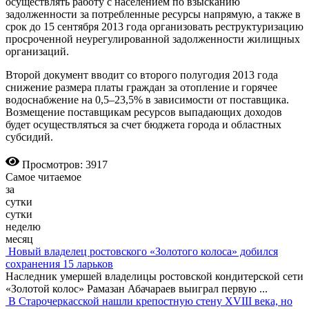
осуществлять работу с населением по взысканию
задолженности за потребленные ресурсы напрямую, а также в
срок до 15 сентября 2013 года организовать реструктуризацию
просроченной неурегулированной задолженности жилищных
организаций.
Второй документ вводит со второго полугодия 2013 года
снижение размера платы граждан за отопление и горячее
водоснабжение на 0,5–23,5% в зависимости от поставщика.
Возмещение поставщикам ресурсов выпадающих доходов
будет осуществляться за счет бюджета города и областных
субсидий.
Просмотров: 3917
Самое читаемое
за
сутки
сутки
неделю
месяц
Новый владелец ростовского «Золотого колоса» добился
сохранения 15 ларьков
Наследник умершей владелицы ростовской кондитерской сети
«Золотой колос» Рамазан Абачараев выиграл первую
...
В Старочеркасской нашли крепостную стену XVIII века, но