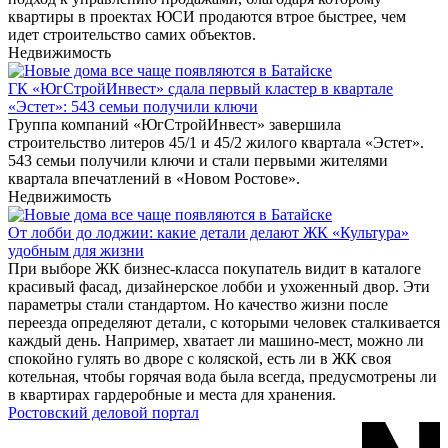
квартиры в проектах ЮСИ продаются втрое быстрее, чем
идет строительство самих объектов.
Недвижимость
ГК «ЮгСтройИнвест» сдала первый кластер в квартале
«Эстет»: 543 семьи получили ключи
Группа компаний «ЮгСтройИнвест» завершила
строительство литеров 45/1 и 45/2 жилого квартала «Эстет».
543 семьи получили ключи и стали первыми жителями
квартала впечатлений в «Новом Ростове».
Недвижимость
От лобби до лоджии: какие детали делают ЖК «Культура»
удобным для жизни
При выборе ЖК бизнес-класса покупатель видит в каталоге
красивый фасад, дизайнерское лобби и ухоженный двор. Эти
параметры стали стандартом. Но качество жизни после
переезда определяют детали, с которыми человек сталкивается
каждый день. Например, хватает ли машино-мест, можно ли
спокойно гулять во дворе с коляской, есть ли в ЖК своя
котельная, чтобы горячая вода была всегда, предусмотрены ли
в квартирах гардеробные и места для хранения.
Ростовский деловой портал