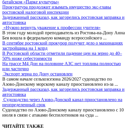
батайском «Парке культуры»
Прокуратура продолжит изымать имущество экс-главы
ростовской налоговой инспекции
Задержанный рассказал, как загорелись ростовская заправка и
автостоянка
«Нужно вернуть уважение к профессии учителя»
В этом году молодой преподаватель из Ростова-на-Дону Анна
Бея вошла в федеральную команду всероссийского
...
В сентябре ростовский прокурор получит дело о махинациях
застройщика на 1 млрд
В Ростовской области отметили падение цен на зерно до 40–
50% ниже себестоимости
На трассе М4 Дон на половине АЗС нет топлива полностью
или частично
Экспорт зерна по Дону остановлен
В самом начале сельхозсезона 2026/2027 судоходство по
Азово-Донскому морскому каналу приостановлено из-за
...
Задержанный рассказал, как загорелись ростовская заправка и
автостоянка
Судоходство через Азово-Донской канал приостановлено на
неопределенный срок
Судоходство по Азово-Донскому каналу приостановлено с 10
июля в связи с атаками беспилотников на суда
...
ЧИТАЙТЕ ТАКЖЕ