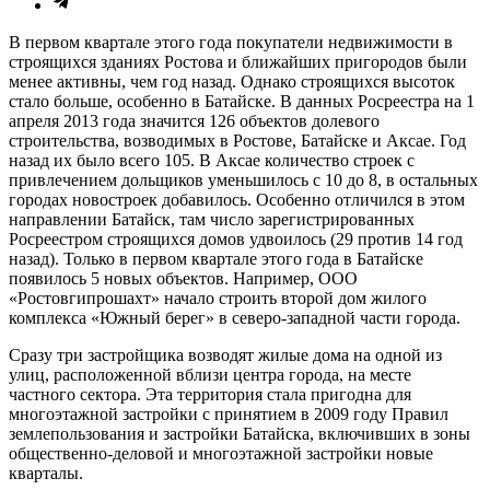
В первом квартале этого года покупатели недвижимости в
строящихся зданиях Ростова и ближайших пригородов были
менее активны, чем год назад. Однако строящихся высоток
стало больше, особенно в Батайске. В данных Росреестра на 1
апреля 2013 года значится 126 объектов долевого
строительства, возводимых в Ростове, Батайске и Аксае. Год
назад их было всего 105. В Аксае количество строек с
привлечением дольщиков уменьшилось с 10 до 8, в остальных
городах новостроек добавилось. Особенно отличился в этом
направлении Батайск, там число зарегистрированных
Росреестром строящихся домов удвоилось (29 против 14 год
назад). Только в первом квартале этого года в Батайске
появилось 5 новых объектов. Например, ООО
«Ростовгипрошахт» начало строить второй дом жилого
комплекса «Южный берег» в северо-западной части города.
Сразу три застройщика возводят жилые дома на одной из
улиц, расположенной вблизи центра города, на месте
частного сектора. Эта территория стала пригодна для
многоэтажной застройки с принятием в 2009 году Правил
землепользования и застройки Батайска, включивших в зоны
общественно-деловой и многоэтажной застройки новые
кварталы.