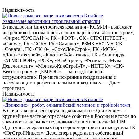
Недвижимость
Уважаемые работники строительной отрасли!
В преддверии Дня строителя компания «КСМ-14» выражает
искреннюю благодарность нашим партнерам: «Ростовстрой»,
«Фирма “РУСЛАН”», ГК «ФОРТ», СК «СТРОЙТРЕСТ»,
«Сигма», ГК «ССК», ГК «Самолет», РЗМК «ЮТМ», СК
«Соната», ГК «СК10», «СоюзДонСтрой», ГК «МСК»,
«Доннефтестрой», «Южстрой-Заказчик», ГК «Авангард»,
«АРМСТРОЙ», «РСК», «ВэлСтрой», «Феникс», «Мува
Девелопмент», «МонтажЖилСтрой-Т», «ИНТЭК», «СК-
Векторстрой», «ЦЕМРОС» — за плодотворное
сотрудничество! Примите искренние поздравления с
наступающим профессиональным праздником — Днем
строителя.
Недвижимость
«Движение»: робот, олимпийский чемпион и тройной темп
В Сочи завершился форум недвижимости «Движение» —
крупнейшее частное отраслевое событие в России и второе по
значимости на рынке недвижимости в мире после MIPIM.
Одним из генеральных партнеров мероприятия выступила ГК
«ЮгСтройИнвест». Девелопер представил собственный
подход к управлению продажами, благодаря которому