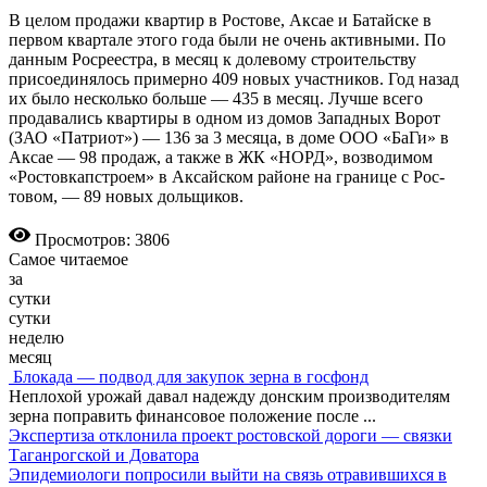
В целом продажи квартир в Рос­тове, Аксае и Батайске в
первом квартале этого года были не очень активными. По
данным Росреестра, в месяц к долевому строительству
присоединялось примерно 409 новых участников. Год назад
их было несколько больше — 435 в месяц. Лучше всего
продавались квартиры в одном из домов Западных Ворот
(ЗАО «Патриот») — 136 за 3 месяца, в доме ООО «БаГи» в
Аксае — 98 продаж, а также в ЖК «НОРД», возводимом
«Ростовкапстроем» в Аксайском районе на границе с Рос­
товом, — 89 новых дольщиков.
Просмотров: 3806
Самое читаемое
за
сутки
сутки
неделю
месяц
Блокада — подвод для закупок зерна в госфонд
Неплохой урожай давал надежду донским производителям
зерна поправить финансовое положение после
...
Экспертиза отклонила проект ростовской дороги — связки
Таганрогской и Доватора
Эпидемиологи попросили выйти на связь отравившихся в