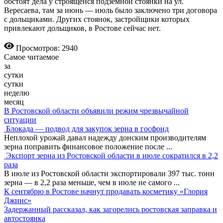
обстоят дела у строящейся подземной стоянки на ул.
Вересаева, там за июнь — июль было заключено три договора
с дольщиками. Других стоянок, застройщики которых
привлекают дольщиков, в Ростове сейчас нет.
Просмотров: 2940
Самое читаемое
за
сутки
сутки
неделю
месяц
В Ростовской области объявили режим чрезвычайной
ситуации
Блокада — подвод для закупок зерна в госфонд
Неплохой урожай давал надежду донским производителям
зерна поправить финансовое положение после
...
Экспорт зерна из Ростовской области в июле сократился в 2,2
раза
В июле из Ростовской области экспортировали 397 тыс. тонн
зерна — в 2,2 раза меньше, чем в июле не самого
...
К сентябрю в Ростове начнут продавать косметику «Глория
Джинс»
Задержанный рассказал, как загорелись ростовская заправка и
автостоянка