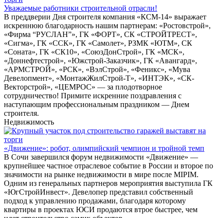
Уважаемые работники строительной отрасли!
В преддверии Дня строителя компания «КСМ-14» выражает
искреннюю благодарность нашим партнерам: «Ростовстрой»,
«Фирма “РУСЛАН”», ГК «ФОРТ», СК «СТРОЙТРЕСТ»,
«Сигма», ГК «ССК», ГК «Самолет», РЗМК «ЮТМ», СК
«Соната», ГК «СК10», «СоюзДонСтрой», ГК «МСК»,
«Доннефтестрой», «Южстрой-Заказчик», ГК «Авангард»,
«АРМСТРОЙ», «РСК», «ВэлСтрой», «Феникс», «Мува
Девелопмент», «МонтажЖилСтрой-Т», «ИНТЭК», «СК-
Векторстрой», «ЦЕМРОС» — за плодотворное
сотрудничество! Примите искренние поздравления с
наступающим профессиональным праздником — Днем
строителя.
Недвижимость
«Движение»: робот, олимпийский чемпион и тройной темп
В Сочи завершился форум недвижимости «Движение» —
крупнейшее частное отраслевое событие в России и второе по
значимости на рынке недвижимости в мире после MIPIM.
Одним из генеральных партнеров мероприятия выступила ГК
«ЮгСтройИнвест». Девелопер представил собственный
подход к управлению продажами, благодаря которому
квартиры в проектах ЮСИ продаются втрое быстрее, чем