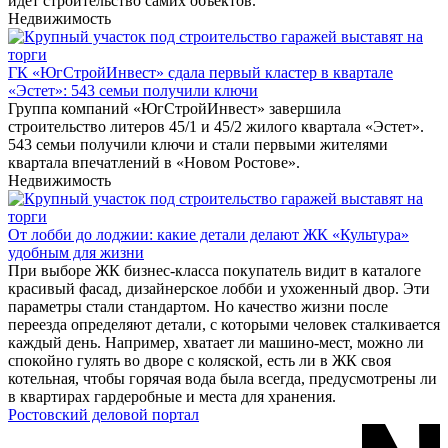
идет строительство самих объектов.
Недвижимость
ГК «ЮгСтройИнвест» сдала первый кластер в квартале
«Эстет»: 543 семьи получили ключи
Группа компаний «ЮгСтройИнвест» завершила
строительство литеров 45/1 и 45/2 жилого квартала «Эстет».
543 семьи получили ключи и стали первыми жителями
квартала впечатлений в «Новом Ростове».
Недвижимость
От лобби до лоджии: какие детали делают ЖК «Культура»
удобным для жизни
При выборе ЖК бизнес-класса покупатель видит в каталоге
красивый фасад, дизайнерское лобби и ухоженный двор. Эти
параметры стали стандартом. Но качество жизни после
переезда определяют детали, с которыми человек сталкивается
каждый день. Например, хватает ли машино-мест, можно ли
спокойно гулять во дворе с коляской, есть ли в ЖК своя
котельная, чтобы горячая вода была всегда, предусмотрены ли
в квартирах гардеробные и места для хранения.
Ростовский деловой портал