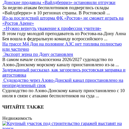
Донские продавцы «Вайлдберриз» остановили отгрузки
За неделю атакам беспилотников подверглись склады
«Вайлдберриз» в 10 регионах страны. В Ростовской
...
Из-за последствий шторма ФК «Ростов» не сможет играть на
«Ростов Арене»
«Нужно вернуть уважение к профессии учителя»
В этом году молодой преподаватель из Ростова-на-Дону Анна
Бея вошла в федеральную команду всероссийского
...
На трассе М4 Дон на половине АЗС нет топлива полностью
или частично
Экспорт зерна по Дону остановлен
В самом начале сельхозсезона 2026/2027 судоходство по
Азово-Донскому морскому каналу приостановлено из-за
...
Задержанный рассказал, как загорелись ростовская заправка и
автостоянка
Судоходство через Азово-Донской канал приостановлено на
неопределенный срок
Судоходство по Азово-Донскому каналу приостановлено с 10
июля в связи с атаками беспилотников на суда
...
ЧИТАЙТЕ ТАКЖЕ
Недвижимость