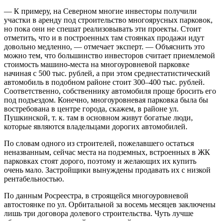
— К примеру, на Северном многие инвесторы получили
участки в аренду под строительство многоярусных парковок,
но пока они не спешат реализовывать эти проекты. Стоит
отметить, что и в построенных там стоянках продажи идут
довольно медленно, — отмечает эксперт. — Объяснить это
можно тем, что большинство инвесторов считает приемлемой
стоимость машино-места на многоуровневой парковке
начиная с 500 тыс. рублей, а при этом среднестатистический
автомобиль в подобном районе стоит 300–400 тыс. рублей.
Соответственно, собственнику автомобиля проще бросить его
под подъездом. Конечно, многоуровневая парковка была бы
востребована в центре города, скажем, в районе ул.
Пушкинской, т. к. там в основном живут богатые люди,
которые являются владельцами дорогих автомобилей.
По словам одного из строителей, пожелавшего остаться
неназванным, сейчас места на подземных, встроенных в ЖК
парковках стоят дорого, поэтому и желающих их купить
очень мало. Застройщики вынуждены продавать их с низкой
рентабельнос­тью.
По данным Росреестра, в строящейся многоуровневой
автостоянке по ул. Орбитальной за восемь месяцев заключены
лишь три договора долевого строительства. Чуть лучше