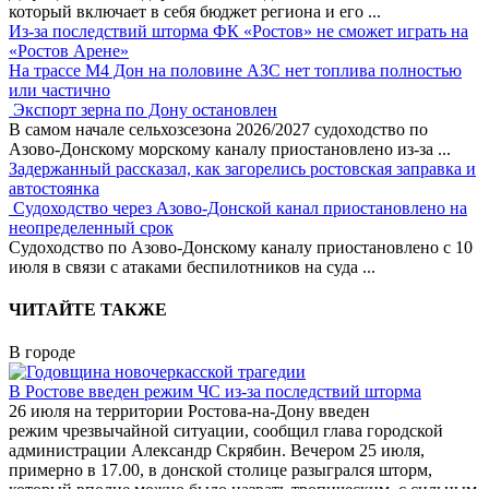
который включает в себя бюджет региона и его
...
Из-за последствий шторма ФК «Ростов» не сможет играть на
«Ростов Арене»
На трассе М4 Дон на половине АЗС нет топлива полностью
или частично
Экспорт зерна по Дону остановлен
В самом начале сельхозсезона 2026/2027 судоходство по
Азово-Донскому морскому каналу приостановлено из-за
...
Задержанный рассказал, как загорелись ростовская заправка и
автостоянка
Судоходство через Азово-Донской канал приостановлено на
неопределенный срок
Судоходство по Азово-Донскому каналу приостановлено с 10
июля в связи с атаками беспилотников на суда
...
ЧИТАЙТЕ ТАКЖЕ
В городе
В Ростове введен режим ЧС из-за последствий шторма
26 июля на территории Ростова-на-Дону введен
режим чрезвычайной ситуации, сообщил глава городской
администрации Александр Скрябин. Вечером 25 июля,
примерно в 17.00, в донской столице разыгрался шторм,