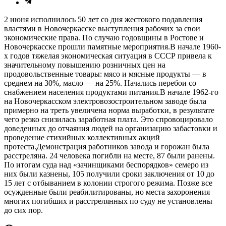
2 июня исполнилось 50 лет со дня жестокого подавления
властями в Новочеркасске выступления рабочих за свои
экономические права. По случаю годовщины в Ростове и
Новочеркасске прошли памятные мероприятия.В начале 1960-
х годов тяжелая экономическая ситуация в СССР привела к
значительному повышению розничных цен на
продовольственные товары: мясо и мясные продукты — в
среднем на 30%, масло — на 25%. Начались перебои со
снабжением населения продуктами питания.В начале 1962-го
на Новочеркасском электровозостроительном заводе была
примерно на треть увеличена норма выработки, в результате
чего резко снизилась заработная плата. Это спровоцировало
доведенных до отчаяния людей на организацию забастовки и
проведение стихийных коллективных акций
протеста.Демонстрация работников завода и горожан была
расстреляна. 24 человека погибли на месте, 87 были ранены.
По итогам суда над «зачинщиками беспорядков» семеро из
них были казнены, 105 получили сроки заключения от 10 до
15 лет с отбыванием в колонии строгого режима. Позже все
осужденные были реабилитированы, но места захоронения
многих погибших и расстрелянных по суду не установлены
до сих пор.