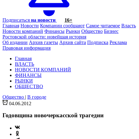
Подписаться
на новости
16+
Главная
Новости
Компании сообщают
Самое читаемое
Власть
Новости компаний
Финансы
Рынки
Общество
Бизнес
Ростовской области: новейшая история
Об издании
Архив газеты
Архив сайта
Подписка
Реклама
Правовая информация
Главная
ВЛАСТЬ
НОВОСТИ КОМПАНИЙ
ФИНАНСЫ
РЫНКИ
ОБЩЕСТВО
Общество
|
В городе
04.06.2012
Годовщина новочеркасской трагедии