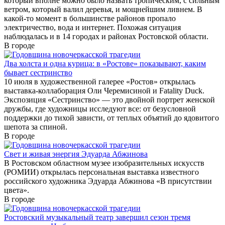
который вполне можно было назвать тропическим, с сильным
ветром, который валил деревья, и мощнейшим ливнем. В
какой-то момент в большинстве районов пропало
электричество, вода и интернет. Похожая ситуация
наблюдалась и в 14 городах и районах Ростовской области.
В городе
Два холста и одна курица: в «Ростове» показывают, каким
бывает сестринство
10 июля в художественной галерее «Ростов» открылась
выставка-коллаборация Оли Черемисиной и Fatality Duck.
Экспозиция «Сестринство» — это двойной портрет женской
дружбы, где художницы исследуют все: от безусловной
поддержки до тихой зависти, от теплых объятий до ядовитого
шепота за спиной.
В городе
Свет и живая энергия Эдуарда Абжинова
В Ростовском областном музее изобразительных искусств
(РОМИИ) открылась персональная выставка известного
российского художника Эдуарда Абжинова «В присутствии
цвета».
В городе
Ростовский музыкальный театр завершил сезон тремя