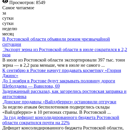
Просмотров: 8549
Самое читаемое
за
сутки
сутки
неделю
месяц
В Ростовской области объявили режим чрезвычайной
ситуации
Экспорт зерна из Ростовской области в июле сократился в 2,2
раза
В июле из Ростовской области экспортировали 397 тыс. тонн
зерна — в 2,2 раза меньше, чем в июле не самого
...
К сентябрю в Ростове начнут продавать косметику «Глория
Джинс»
До 1 ноября в Ростове будут закрывать половину дороги
Шеболдаева — Вавилова, 69
Задержанный рассказал, как загорелись ростовская заправка и
автостоянка
Донские продавцы «Вайлдберриз» остановили отгрузки
За неделю атакам беспилотников подверглись склады
«Вайлдберриз» в 10 регионах страны. В Ростовской
...
За год дефицит консолидированного бюджета Ростовской
области сократился почти на 22%
Дефицит консолидированного бюджета Ростовской области,