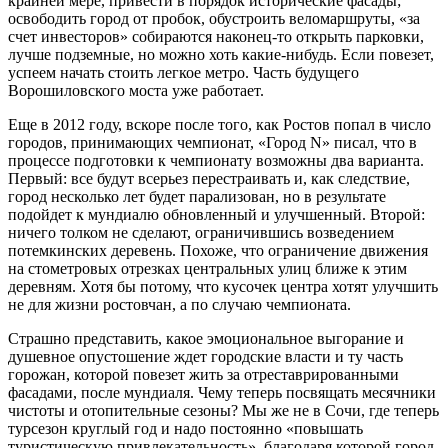
крайней мере, привести в порядок исторические фасады;
освободить город от пробок, обустроить веломаршруты, «за
счет инвесторов» собираются наконец-то открыть парковки,
лучше подземные, но можно хоть какие-нибудь. Если повезет,
успеем начать стоить легкое метро. Часть будущего
Ворошиловского моста уже работает.
Еще в 2012 году, вскоре после того, как Ростов попал в число
городов, принимающих чемпионат, «Город N» писал, что в
процессе подготовки к чемпионату возможны два варианта.
Первый: все будут всерьез перестраивать и, как следствие,
город несколько лет будет парализован, но в результате
подойдет к мундиалю обновленный и улучшенный. Второй:
ничего толком не сделают, ограничившись возведением
потемкинских деревень. Похоже, что ограничение движения
на стометровых отрезках центральных улиц ближе к этим
деревням. Хотя бы потому, что кусочек центра хотят улучшить
не для жизни ростовчан, а по случаю чемпионата.
Страшно представить, какое эмоциональное выгорание и
душевное опустошение ждет городские власти и ту часть
горожан, которой повезет жить за отреставрированными
фасадами, после мундиаля. Чему теперь посвящать месячники
чистоты и отопительные сезоны? Мы же не в Сочи, где теперь
турсезон круглый год и надо постоянно «повышать
туристическую привлекательность», благодаря которой город