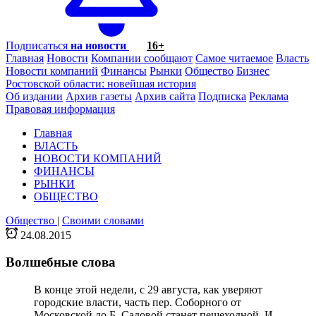
Подписаться
на новости
16+
Главная
Новости
Компании сообщают
Самое читаемое
Власть
Новости компаний
Финансы
Рынки
Общество
Бизнес
Ростовской области: новейшая история
Об издании
Архив газеты
Архив сайта
Подписка
Реклама
Правовая информация
Главная
ВЛАСТЬ
НОВОСТИ КОМПАНИЙ
ФИНАНСЫ
РЫНКИ
ОБЩЕСТВО
Общество
|
Своими словами
24.08.2015
Волшебные слова
В конце этой недели, с 29 августа, как уверяют
городские власти, часть пер. Соборного от
Московской до Б. Садовой станет пешеходной. И