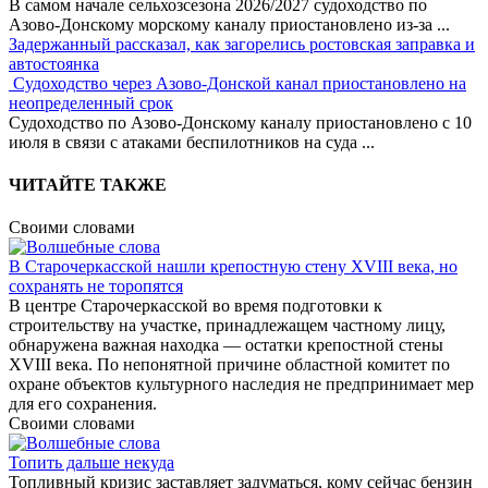
В самом начале сельхозсезона 2026/2027 судоходство по
Азово-Донскому морскому каналу приостановлено из-за
...
Задержанный рассказал, как загорелись ростовская заправка и
автостоянка
Судоходство через Азово-Донской канал приостановлено на
неопределенный срок
Судоходство по Азово-Донскому каналу приостановлено с 10
июля в связи с атаками беспилотников на суда
...
ЧИТАЙТЕ ТАКЖЕ
Своими словами
В Старочеркасской нашли крепостную стену XVIII века, но
сохранять не торопятся
В центре Старочеркасской во время подготовки к
строительству на участке, принадлежащем частному лицу,
обнаружена важная находка — остатки крепостной стены
XVIII века. По непонятной причине областной комитет по
охране объектов культурного наследия не предпринимает мер
для его сохранения.
Своими словами
Топить дальше некуда
Топливный кризис заставляет задуматься, кому сейчас бензин