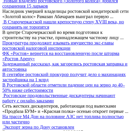
Новый владелец ростовского «Золотого колоса» добился
сохранения 15 ларьков
Наследник умершей владелицы ростовской кондитерской сети
«Золотой колос» Рамазан Абачараев выиграл первую
...
В Старочеркасской нашли крепостную стену XVIII века, но
сохранять не торопятся
В центре Старочеркасской во время подготовки к
строительству на участке, принадлежащем частному лицу
...
Прокуратура продолжит изымать имущество экс-главы
ростовской налоговой инспекции
ФК «Ростов» вернется на восстановленную после шторма
«Ростов Арену»
Задержанный рассказал, как загорелись ростовская заправка и
автостоянка
В сентябре ростовский прокурор получит дело о махинациях
застройщика на 1 млрд
В Ростовской области отметили падение цен на зерно до 40–
50% ниже себестоимости
Ростовские продовольственные дискаунтеры начинают
работу с онлайн-заказами
Сеть жестких дискаунтеров, работающая под вывесками
«Продбаза БУМ» и «Красная полка» осенью откроет первые
...
На трассе М4 Дон на половине АЗС нет топлива полностью
или частично
Экспорт зерна по Дону остановлен