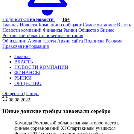
Подписаться
на новости
16+
Главная
Новости
Компании сообщают
Самое читаемое
Власть
Новости компаний
Финансы
Рынки
Общество
Бизнес
Ростовской области: новейшая история
Об издании
Архив газеты
Архив сайта
Подписка
Реклама
Правовая информация
Главная
ВЛАСТЬ
НОВОСТИ КОМПАНИЙ
ФИНАНСЫ
РЫНКИ
ОБЩЕСТВО
Общество
|
Спорт
08.08.2022
Юные донские гребцы завоевали серебро
Команда Ростовской области заняла второе место в
финале соревнований XI Спартакиады учащихся
России 2022 года по академической гребле.