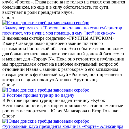
клуба «Ростов». Глава региона не только на глазах становится
болельщиком, но еще и в силу обстоятельств, по сути,
выступает в роли президента клуба.
Спорт
«Задачу вернуться в “Ростов” не ставлю, но если губернатор
посчитает, что нужна моя помощь, я ему “нет” не скажу»
В нынешнем октябре создателю «ГРУППЫ АГРОКОМ»
Ивану Саввиди было присвоено звание почетного
гражданина Ростовской области. Это событие стало поводом
для большого интервью, которое главный донской бизнесмен
и меценат дал «Городу N». Пока оно готовится к публикации,
мы представляем ответ на наиболее актуальный вопрос об
отношении Ивана Саввиди к разговорам о его возможном
возвращении в футбольный клуб «Ростов», пост президента
которого на днях покинул Арташес Арутюнянц.
Спорт
В Ростове прошел турнир по паделу
В Ростове прошел турнир по падел-теннису «Кубок
Несправедливости», в котором приняли участие знаменитые
ростовские спортсмены Юлия Манагарова и Егор Голенков.
Спорт
Футбольный клуб президента холдинга «Форте» Александра