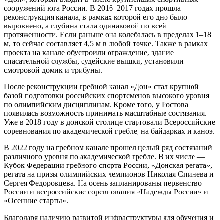
сооружений юга России. В 2016–2017 годах прошла
реконструкция канала, в рамках которой его дно было
выровнено, а глубина стала одинаковой по всей
протяженности. Если раньше она колебалась в пределах 1–18
м, то сейчас составляет 4,5 м в любой точке. Также в рамках
проекта на канале обустроили ограждение, здание
спасательной службы, судейские вышки, установили
смотровой домик и трибуны.
После реконструкции гребной канал «Дон» стал крупной
базой подготовки российских спортсменов высокого уровня
по олимпийским дисциплинам. Кроме того, у Ростова
появилась возможность принимать масштабные состязания.
Уже в 2018 году в донской столице стартовали Всероссийские
соревнования по академической гребле, на байдарках и каноэ.
В 2022 году на гребном канале прошел целый ряд состязаний
различного уровня по академической гребле. В их числе —
Кубок Федерации гребного спорта России, «Донская регата»,
регата на призы олимпийских чемпионов Николая Спинева и
Сергея Федоровцева. На осень запланированы первенство
России и всероссийские соревнования «Надежды России» и
«Осенние старты».
Благодаря наличию развитой инфраструктуры для обучения и