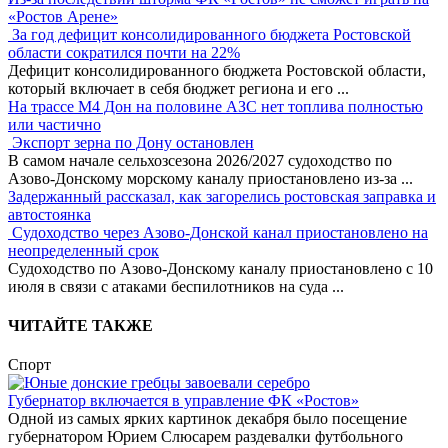
«Ростов Арене»
За год дефицит консолидированного бюджета Ростовской
области сократился почти на 22%
Дефицит консолидированного бюджета Ростовской области,
который включает в себя бюджет региона и его
...
На трассе М4 Дон на половине АЗС нет топлива полностью
или частично
Экспорт зерна по Дону остановлен
В самом начале сельхозсезона 2026/2027 судоходство по
Азово-Донскому морскому каналу приостановлено из-за
...
Задержанный рассказал, как загорелись ростовская заправка и
автостоянка
Судоходство через Азово-Донской канал приостановлено на
неопределенный срок
Судоходство по Азово-Донскому каналу приостановлено с 10
июля в связи с атаками беспилотников на суда
...
ЧИТАЙТЕ ТАКЖЕ
Спорт
Губернатор включается в управление ФК «Ростов»
Одной из самых ярких картинок декабря было посещение
губернатором Юрием Слюсарем раздевалки футбольного