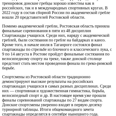
тренировок донские гребцы хорошо известны как в
российских, так и в международных спортивных кругах. В
2022 году в состав сборной России по академической гребле
вошли 20 представителей Ростовской области.
Помимо академической гребли, Ростовская область приняла
финальные соревнования в пяти из 48 дисциплин
Спартакиады учащихся. Среди них, наряду с академической
греблей, были состязания по гребле на байдарках и каноэ.
Кроме того, в начале июля в Таганроге состоялся финал
спартакиады по стрельбе из блочного и классического лука, с
9 по 14 августа в Ростове пройдут финальные состязания по
велосипедному спорту на треке, также донской столице
предстоит стать местом проведения финала по греко-римской
борьбе.
Спортсмены из Ростовской области традиционно
демонстрируют высокие результаты на российских
спартакиадах учащихся в самых разных дисциплинах. Среди
них — спортивная и художественная гимнастика, борьба,
велосипедный спорт и др. В настоящее время уже прошли
финалы соревнований спартакиады по 27 видам спорта.
Донские спортсмены уверенно входят в первую десятку
турнирной таблицы. Итоги общекомандного зачета
спартакиады определятся в сентябре нынешнего года.