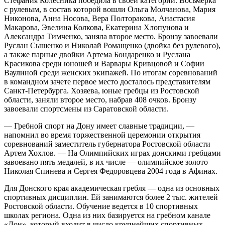
Стефания Колесника победила в своей категории. Восьмерка
с рулевым, в состав которой вошли Ольга Молчанова, Мария
Никонова, Анна Носова, Вера Полторакова, Анастасия
Макарова, Эвелина Колкова, Екатерина Хлопунова и
Александра Тимченко, заняла второе место. Бронзу завоевали
Руслан Сышенко и Николай Ромащенко (двойка без рулевого),
а также парные двойки Артема Бондаренко и Руслана
Красикова среди юношей и Варвары Кривцовой и Софии
Ваулиной среди женских экипажей. По итогам соревнований
в командном зачете первое место досталось представителям
Санкт-Петербурга. Хозяева, юные гребцы из Ростовской
области, заняли второе место, набрав 408 очков. Бронзу
завоевали спортсмены из Саратовской области.
— Гребной спорт на Дону имеет славные традиции, —
напомнил во время торжественной церемонии открытия
соревнований заместитель губернатора Ростовской области
Артем Хохлов. — На Олимпийских играх донскими гребцами
завоевано пять медалей, в их числе — олимпийское золото
Николая Спинева и Сергея Федоровцева 2004 года в Афинах.
Для Донского края академическая гребля — одна из основных
спортивных дисциплин. Ей занимаются более 2 тыс. жителей
Ростовской области. Обучение ведется в 10 спортивных
школах региона. Одна из них базируется на гребном канале
«Дон», который входит в число крупнейших спортивных