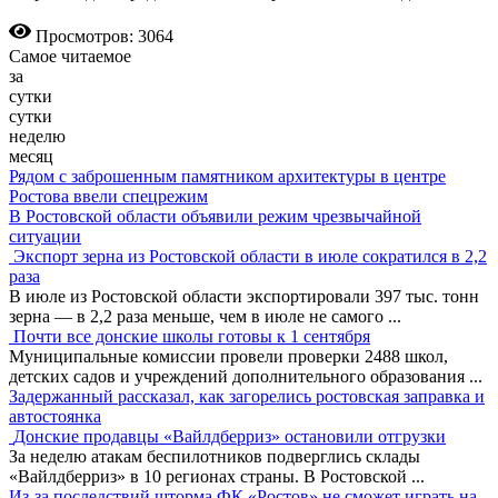
Просмотров: 3064
Самое читаемое
за
сутки
сутки
неделю
месяц
Рядом с заброшенным памятником архитектуры в центре
Ростова ввели спецрежим
В Ростовской области объявили режим чрезвычайной
ситуации
Экспорт зерна из Ростовской области в июле сократился в 2,2
раза
В июле из Ростовской области экспортировали 397 тыс. тонн
зерна — в 2,2 раза меньше, чем в июле не самого
...
Почти все донские школы готовы к 1 сентября
Муниципальные комиссии провели проверки 2488 школ,
детских садов и учреждений дополнительного образования
...
Задержанный рассказал, как загорелись ростовская заправка и
автостоянка
Донские продавцы «Вайлдберриз» остановили отгрузки
За неделю атакам беспилотников подверглись склады
«Вайлдберриз» в 10 регионах страны. В Ростовской
...
Из-за последствий шторма ФК «Ростов» не сможет играть на